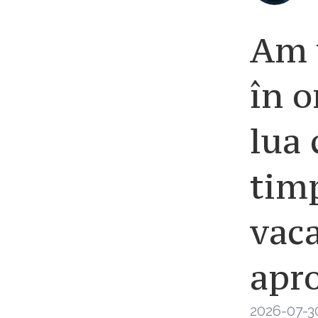
Am 
în o
lua 
timp
vac
apr
2026-07-3