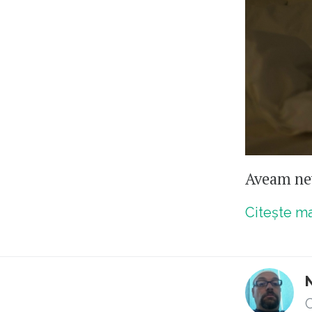
Aveam nev
Citește m
C