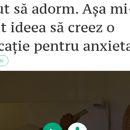
ut să adorm. Așa mi
t ideea să creez o
cație pentru anxiet
io