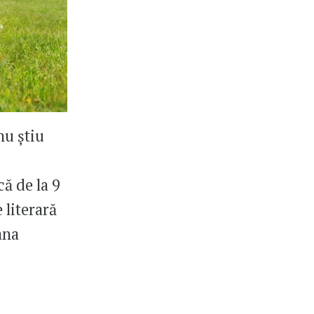
nu știu
că de la 9
 literară
ana