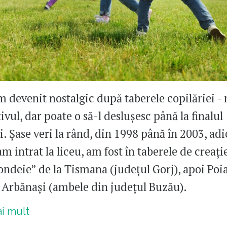
m devenit nostalgic după taberele copilăriei - 
vul, dar poate o să-l deslușesc până la finalul
i. Șase veri la rând, din 1998 până în 2003, adi
m intrat la liceu, am fost în taberele de creație
ondeie” de la Tismana (județul Gorj), apoi Poi
i Arbănași (ambele din județul Buzău).
ai mult