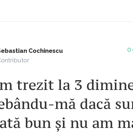
0
Sebastian Cochinescu
ontributor
 trezit la 3 dimine
rebându-mă dacă su
tată bun și nu am m