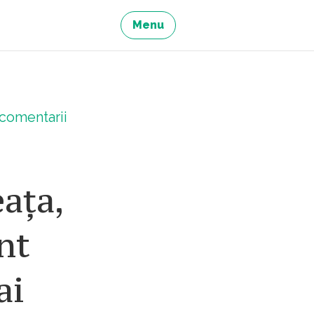
Menu
comentarii
ața,
nt
ai