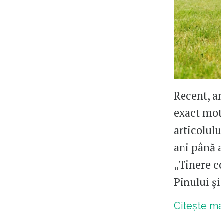
Recent, a
exact moti
articolulu
ani până a
„Tinere c
Pinului ș
Citește m