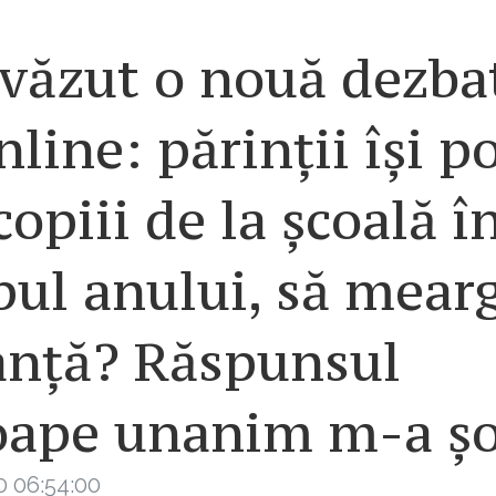
văzut o nouă dezba
nline: părinții își p
copiii de la școală î
ul anului, să mearg
anță? Răspunsul
oape unanim m-a șo
0 06:54:00