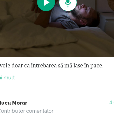
oie doar ca întrebarea să mă lase în pace.
ai mult
4
Nucu Morar
ontributor comentator