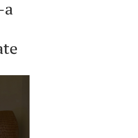
-a
ate