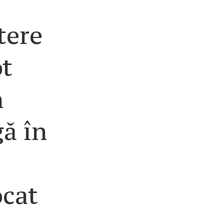
tere
ot
n
ă în
cat