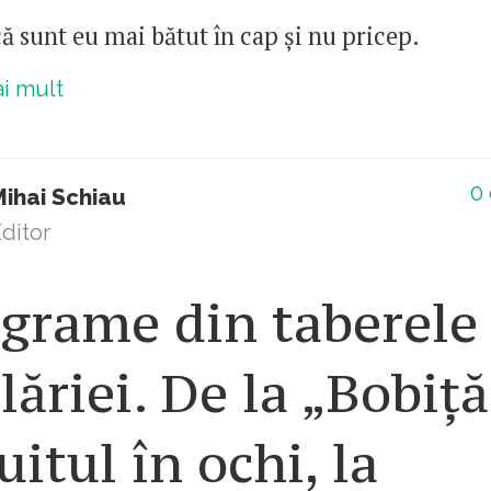
ă sunt eu mai bătut în cap și nu pricep.
ai mult
0
Mihai Schiau
ditor
egrame din taberele
lăriei. De la „Bobiță
uitul în ochi, la