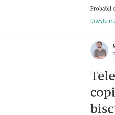
Probabil c
Citește m
E
Tel
copi
bisc