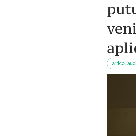
put
veni
apli
articol aud