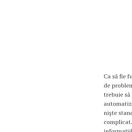
Ca să fie f
de problem
trebuie să 
automatiza
niște stand
complicat. 
informațiil