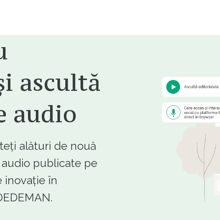
u
i ascultă
e audio
ți alături de nouă
e audio publicate pe
 inovație în
e DEDEMAN.