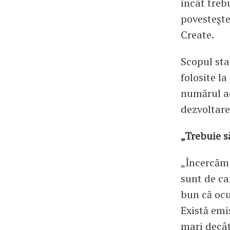
încât trebu
povestește
Create.
Scopul sta
folosite la
numărul ac
dezvoltare
„Trebuie s
„Încercăm 
sunt de ca
bun că ocu
Există emi
mari decât