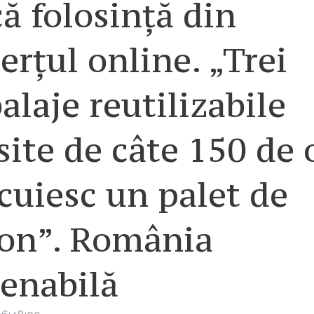
ă folosință din
rțul online. „Trei
laje reutilizabile
site de câte 150 de 
cuiesc un palet de
ton”. România
tenabilă