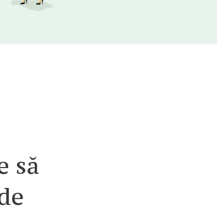
e să
 de