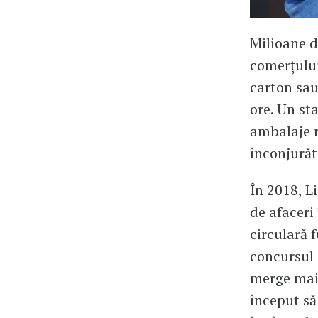
Milioane d
comerțului
carton sau
ore. Un st
ambalaje r
înconjurăt
În 2018, L
de afaceri
circulară f
concursul ș
merge mai
început să