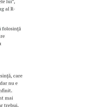
le lui”,
g al R-
 folosință
are
u
sință, care
 dar nu e
finit.
nt mai
r trebui.