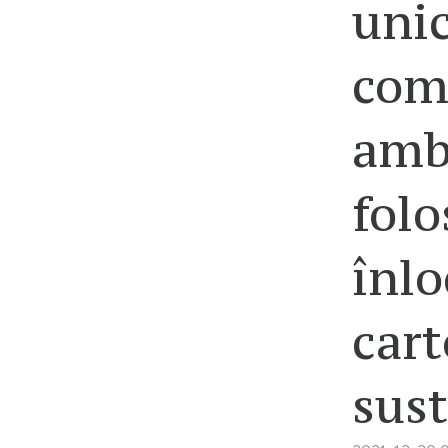
unic
come
amba
folo
înlo
car
sus