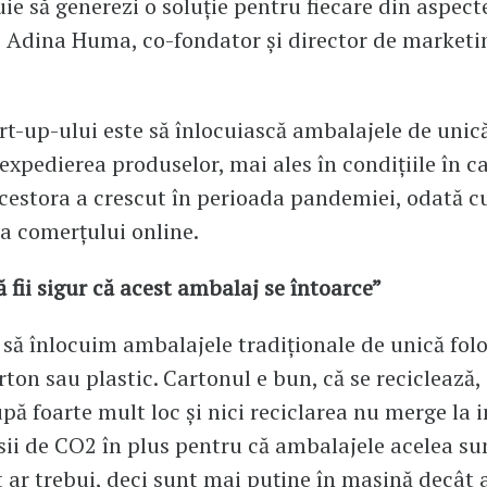
ie să generezi o soluție pentru fiecare din aspecte
 Adina Huma, co-fondator și director de marketin
rt-up-ului este să înlocuiască ambalajele de unică
 expedierea produselor, mai ales în condițiile în c
estora a crescut în perioada pandemiei, odată c
a comerțului online.
ă fii sigur că acest ambalaj se întoarce”
să înlocuim ambalajele tradiționale de unică folo
rton sau plastic. Cartonul e bun, că se reciclează,
pă foarte mult loc și nici reciclarea nu merge la in
sii de CO2 în plus pentru că ambalajele acelea su
 ar trebui, deci sunt mai puține în mașină decât a