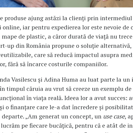
e produse ajung astăzi la clienți prin intermediul
 online, iar pentru expedierea lor este nevoie de c
 mape de plastic, a căror durată de viață nu trece
art-up din România propune o soluție alternativă,
eutilizabile, care să reducă impactul asupra med
or, fără să încarce costurile companiilor.
inda Vasilescu și Adina Huma au luat parte la un
 în timpul căruia au vrut să creeze un exemplu d
uncțional în viața reală. Ideea lor a avut succes: 
i o finanțare care le-a dat încredere și posibilita
 departe. „Am generat un concept, un
use case
, a
 lucrăm pe fiecare bucățică, pentru că e atât de i