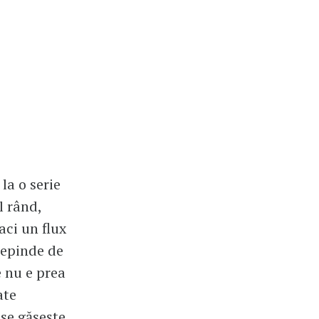
la o serie
l rând,
aci un flux
depinde de
e nu e prea
ate
 se găsește