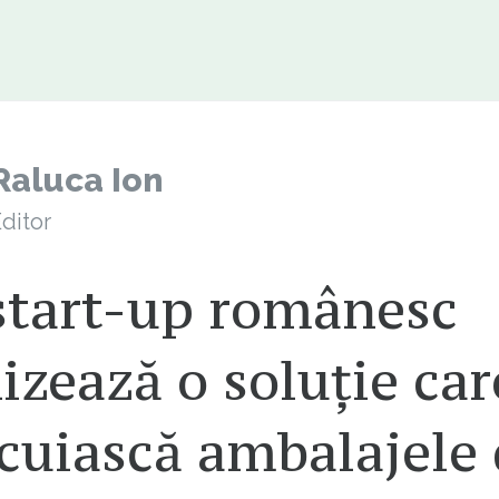
Raluca Ion
ditor
start-up românesc
izează o soluție car
cuiască ambalajele