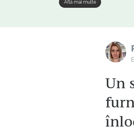
Află mai multe
E
Un 
furn
înlo