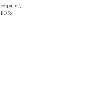
 ocupă loc,
CEO R-