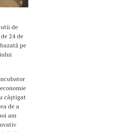
utii de
 de 24 de
 bazată pe
iului
 incubator
e economie
au câștigat
tea de a
poi am
novativ