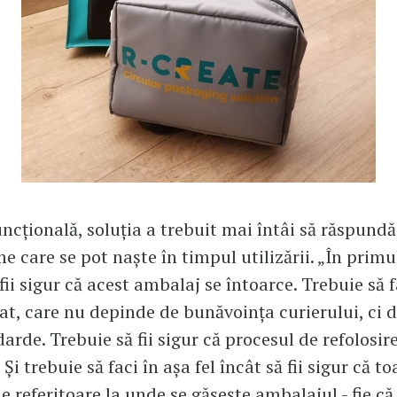
uncțională, soluția a trebuit mai întâi să răspundă 
e care se pot naște în timpul utilizării. „În primu
fii sigur că acest ambalaj se întoarce. Trebuie să f
t, care nu depinde de bunăvoința curierului, ci 
arde. Trebuie să fii sigur că procesul de refolosir
Și trebuie să faci în așa fel încât să fii sigur că to
e referitoare la unde se găsește ambalajul - fie că