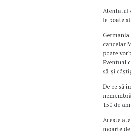
Atentatul 
le poate s
Germania e
cancelar M
poate vorb
Eventual c
să-și câșt
De ce să îm
nemembră 
150 de ani
Aceste ate
moarte de 