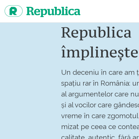
Sari
la
continut
Republica
împlinește
Un deceniu în care am ț
spațiu rar în România: un
al argumentelor care n
și al vocilor care gândes
vreme în care zgomotul 
mizat pe ceea ce contea
calitate, autentic, fără art