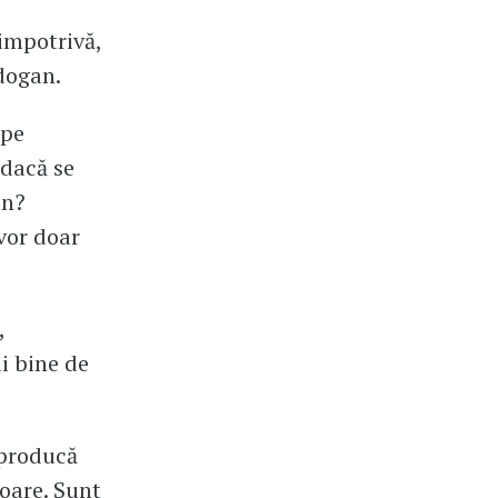
dimpotrivă,
rdogan.
 pe
 dacă se
in?
vor doar
,
i bine de
 producă
roare. Sunt