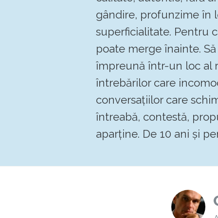
gândire, profunzime în 
superficialitate. Pentru
poate merge înainte. 
împreună într-un loc al re
întrebărilor care incomo
conversațiilor care schi
întreabă, contestă, pro
aparține. De 10 ani și pen