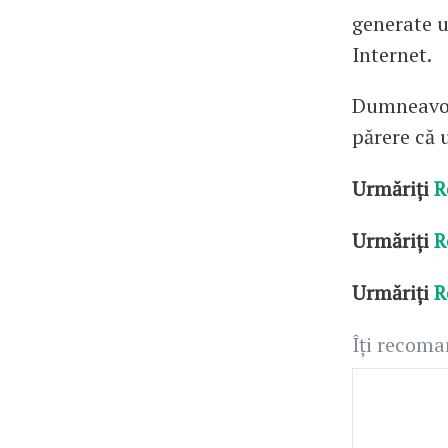
generate u
Internet.
Dumneavoas
părere că 
Urmăriți
R
Urmăriți
R
Urmăriți
R
Îți recom