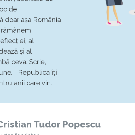
loc de
 că doar așa România
Să rămânem
flecției, al
dează și al
mbă ceva. Scrie,
pune. Republica îți
tru anii care vin.
Cristian Tudor Popescu