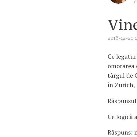
A
Vine
2016-12-20 1
Ce legatur
omorarea c
târgul de 
în Zurich,
Răspunsul 
Ce logică 
Răspuns: n