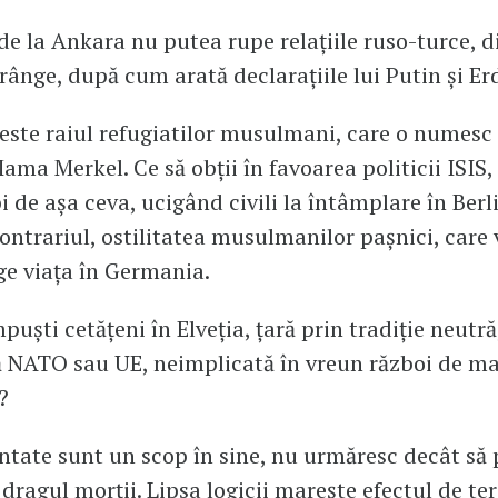
de la Ankara nu putea rupe relațiile ruso-turce, 
trânge, după cum arată declarațiile lui Putin și E
ste raiul refugiatilor musulmani, care o numesc
ama Merkel. Ce să obții în favoarea politicii ISIS,
i de așa ceva, ucigând civili la întâmplare în Berl
ontrariul, ostilitatea musulmanilor pașnici, care 
ige viața în Germania.
puști cetățeni în Elveția, țară prin tradiție neutră
NATO sau UE, neimplicată în vreun război de ma
?
ntate sunt un scop în sine, nu urmăresc decât să
dragul morții. Lipsa logicii marește efectul de te