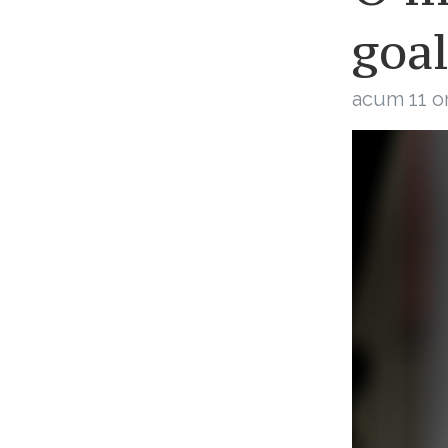
goa
acum 11 o