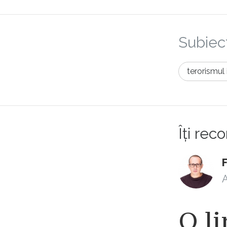
Subiect
terorismul 
Îți re
F
A
O li