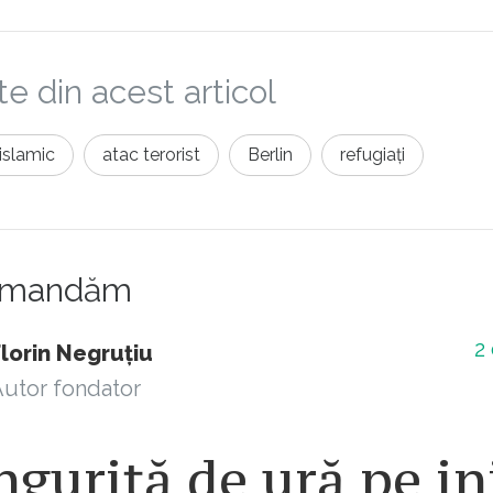
e din acest articol
islamic
atac terorist
Berlin
refugiați
comandăm
2
lorin Negruțiu
utor fondator
nguriță de ură pe i