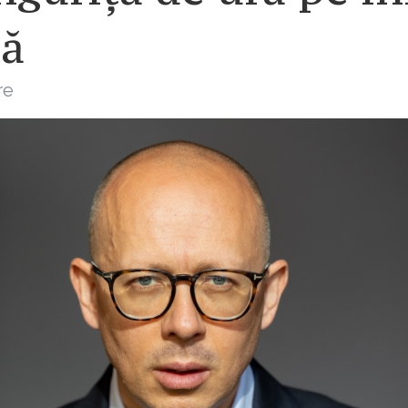
lă
re