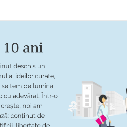
 10 ani
inut deschis un
ul al ideilor curate,
u se tem de lumină
c cu adevărat. Într-o
crește, noi am
ză: conținut de
ificii, libertate de