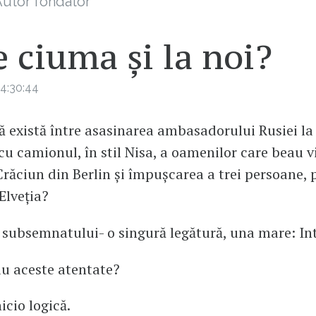
utor fondator
 ciuma și la noi?
4:30:44
ă există între asasinarea ambasadorului Rusiei la
u camionul, în stil Nisa, a oamenilor care beau vi
Crăciun din Berlin și împușcarea a trei persoane, 
 Elveția?
subsemnatului- o singură legătură, una mare: Int
au aceste atentate?
icio logică.