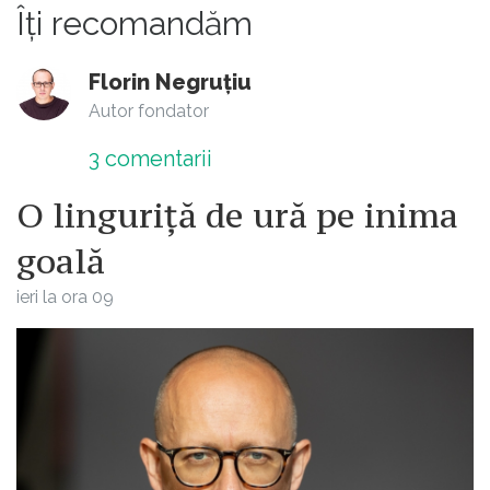
Îți recomandăm
Florin Negruțiu
Autor fondator
3
comentarii
O linguriță de ură pe inima
goală
ieri la ora 09