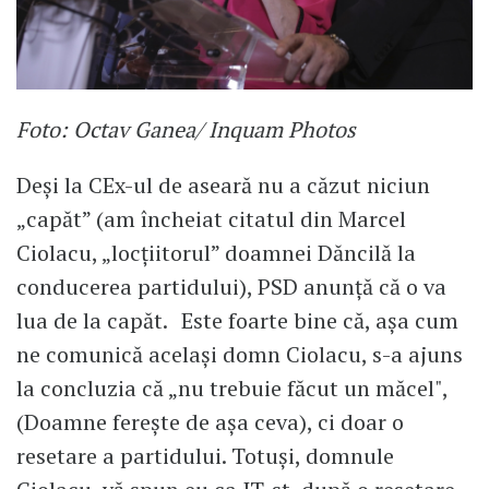
Foto: Octav Ganea/ Inquam Photos
Deși la CEx-ul de aseară nu a căzut niciun
„capăt” (am încheiat citatul din Marcel
Ciolacu, „locțiitorul” doamnei Dăncilă la
conducerea partidului), PSD anunță că o va
lua de la capăt. Este foarte bine că, așa cum
ne comunică același domn Ciolacu, s-a ajuns
la concluzia că „nu trebuie făcut un măcel",
(Doamne ferește de așa ceva), ci doar o
resetare a partidului. Totuși, domnule