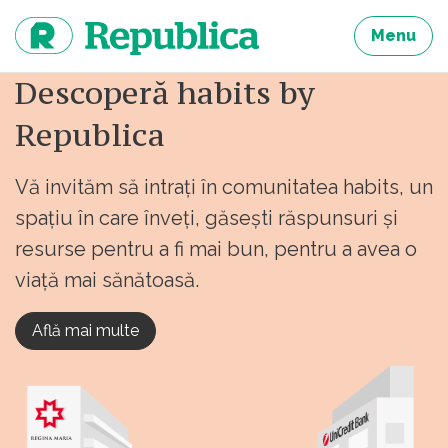
Sari
la
Menu
continut
Descoperă habits by
Republica
Vă invităm să intrați în comunitatea habits, un
spațiu în care înveți, găsești răspunsuri și
resurse pentru a fi mai bun, pentru a avea o
viață mai sănătoasă.
Află mai multe