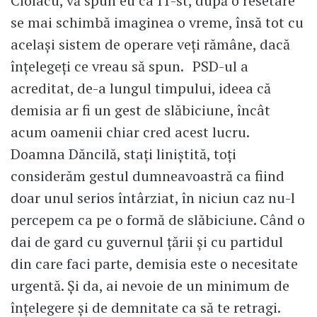
Ciolacu, vă spun eu ca IT-st, după o resetare
se mai schimbă imaginea o vreme, însă tot cu
același sistem de operare veți rămâne, dacă
înțelegeți ce vreau să spun. PSD-ul a
acreditat, de-a lungul timpului, ideea că
demisia ar fi un gest de slăbiciune, încât
acum oamenii chiar cred acest lucru.
Doamna Dăncilă, stați liniștită, toți
considerăm gestul dumneavoastră ca fiind
doar unul serios întârziat, în niciun caz nu-l
percepem ca pe o formă de slăbiciune. Când o
dai de gard cu guvernul țării și cu partidul
din care faci parte, demisia este o necesitate
urgentă. Și da, ai nevoie de un minimum de
înțelegere și de demnitate ca să te retragi.