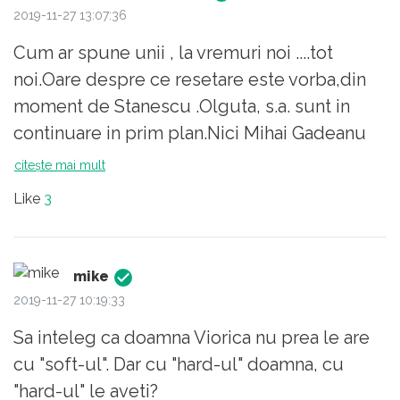
2019-11-27 13:07:36
Cum ar spune unii , la vremuri noi ....tot
noi.Oare despre ce resetare este vorba,din
moment de Stanescu .Olguta, s.a. sunt in
continuare in prim plan.Nici Mihai Gadeanu
este o noutate el reprezinta continuarea
citește mai mult
fenomenului TELEORMAN in conducerea
Like
3
partidului. Sa le fie de BINE spre 15-20%.
mike
2019-11-27 10:19:33
Sa inteleg ca doamna Viorica nu prea le are
cu "soft-ul". Dar cu "hard-ul" doamna, cu
"hard-ul" le aveti?