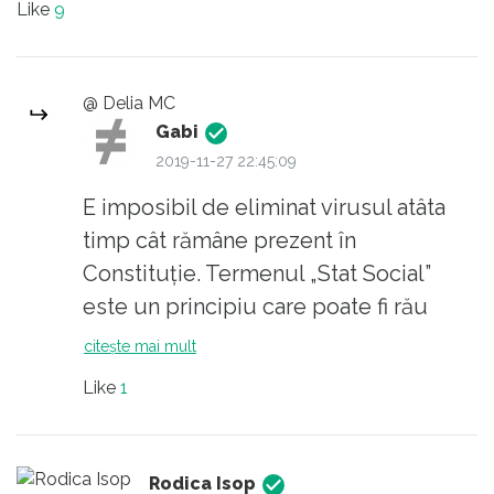
Like
9
@ Delia MC
Gabi
2019-11-27 22:45:09
E imposibil de eliminat virusul atâta
timp cât rămâne prezent în
Constituţie. Termenul „Stat Social”
este un principiu care poate fi rău
implementat dinadins, cu un anumit
citește mai mult
scop - şi astfel se poate tolera
Like
1
perpetuarea socialismului.
Rodica Isop