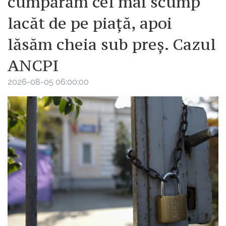
cumpărăm cel mai scump
lacăt de pe piață, apoi
lăsăm cheia sub preș. Cazul
ANCPI
2026-08-05 06:00:00