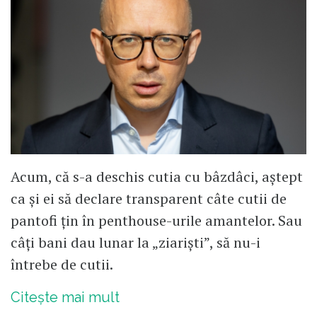
Acum, că s-a deschis cutia cu bâzdâci, aștept
ca și ei să declare transparent câte cutii de
pantofi țin în penthouse-urile amantelor. Sau
câți bani dau lunar la „ziariști”, să nu-i
întrebe de cutii.
Citește mai mult