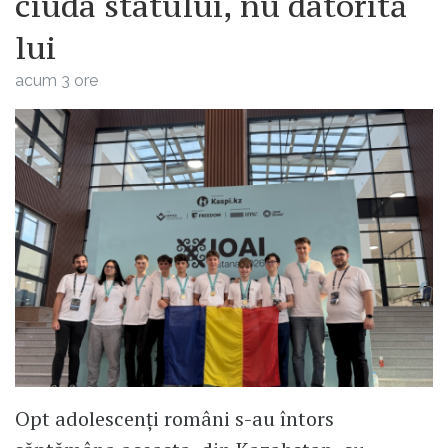
ciuda statului, nu datorită
lui
acum 3 ore
Opt adolescenți români s-au întors