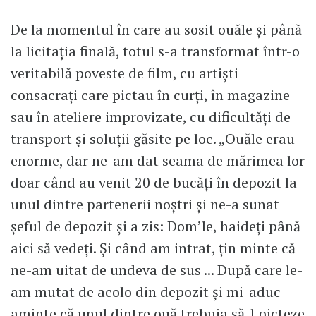
De la momentul în care au sosit ouăle și până
la licitația finală, totul s-a transformat într-o
veritabilă poveste de film, cu artiști
consacrați care pictau în curți, în magazine
sau în ateliere improvizate, cu dificultăți de
transport și soluții găsite pe loc. „Ouăle erau
enorme, dar ne-am dat seama de mărimea lor
doar când au venit 20 de bucăți în depozit la
unul dintre partenerii noștri și ne-a sunat
șeful de depozit și a zis: Dom’le, haideți până
aici să vedeți. Și când am intrat, țin minte că
ne-am uitat de undeva de sus ... După care le-
am mutat de acolo din depozit și mi-aduc
aminte că unul dintre ouă trebuia să-l picteze