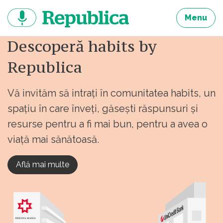
Sari
la
Menu
continut
Descoperă habits by
Republica
Vă invităm să intrați în comunitatea habits, un
spațiu în care înveți, găsești răspunsuri și
resurse pentru a fi mai bun, pentru a avea o
viață mai sănătoasă.
Află mai multe