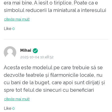
era mai bine. A iesit o tiriplice. Poate ca e
simbolul reducerii la miniatural a interesului
pentru spiritualitate in Romania... Jalnic, dar
citește mai mult
mult mai mult decat nimic....adica n-a
Like
0
disparut inca....
Mihai
2025-10-04 10:48:52
Acesta este modelul pe care trebuie să se
dezvolte teatrele și filarmonicile locale, nu
cu bani de la buget, care apoi sunt dirijați și
spre tot felul de sinecuri cu beneficiari
numiți politic.
citește mai mult
Like
0