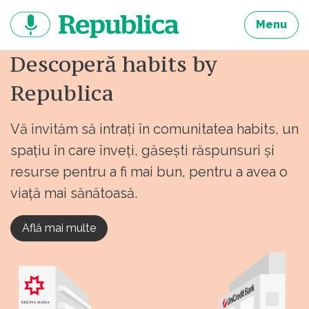
Sari
la
Menu
continut
Descoperă habits by
Republica
Vă invităm să intrați în comunitatea habits, un
spațiu în care înveți, găsești răspunsuri și
resurse pentru a fi mai bun, pentru a avea o
viață mai sănătoasă.
Află mai multe