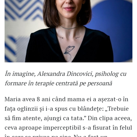
În imagine, Alexandra Dincovici, psiholog cu
formare în terapie centrată pe persoană
Maria avea 8 ani când mama ei a așezat-o în
fața oglinzii și i-a spus cu blândețe: „Trebuie
să fim atente, ajungi ca tata.” Din clipa aceea,
ceva aproape imperceptibil s-a fisurat în felul
în care se privea pe sine. Nu a fost un