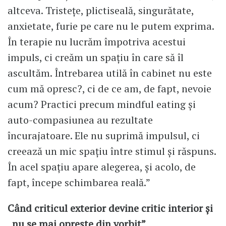
altceva. Tristețe, plictiseală, singurătate,
anxietate, furie pe care nu le putem exprima.
În terapie nu lucrăm împotriva acestui
impuls, ci creăm un spațiu în care să îl
ascultăm. Întrebarea utilă în cabinet nu este
cum mă opresc?, ci de ce am, de fapt, nevoie
acum? Practici precum mindful eating și
auto-compasiunea au rezultate
încurajatoare. Ele nu suprimă impulsul, ci
creează un mic spațiu între stimul și răspuns.
În acel spațiu apare alegerea, și acolo, de
fapt, începe schimbarea reală.”
Când criticul exterior devine critic interior și
„nu se mai oprește din vorbit”