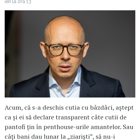
ieri la ora 13
Acum, că s-a deschis cutia cu bâzdâci, aștept
ca și ei să declare transparent câte cutii de
pantofi țin în penthouse-urile amantelor. Sau
câți bani dau lunar la „ziariști”, să nu-i