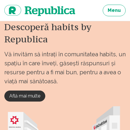
Sari
la
Menu
continut
Descoperă habits by
Republica
Vă invităm să intrați în comunitatea habits, un
spațiu în care înveți, găsești răspunsuri și
resurse pentru a fi mai bun, pentru a avea o
viață mai sănătoasă.
Află mai multe