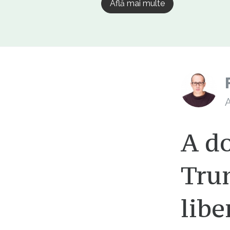
Află mai multe
A
A do
Tru
libe