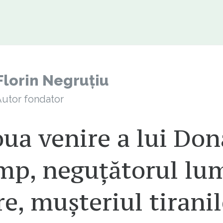
Florin Negruțiu
utor fondator
ua venire a lui Don
mp, neguțătorul lum
re, mușteriul tirani