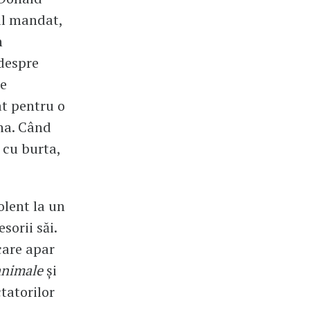
ul mandat,
n
despre
le
at pentru o
ina. Când
 cu burta,
olent la un
sorii săi.
care apar
 animale
și
ctatorilor