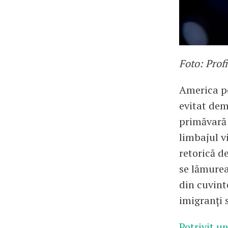
Foto: Prof
America po
evitat dem
primăvară î
limbajul v
retorică d
se lămurea
din cuvinte
imigranți 
Potrivit u