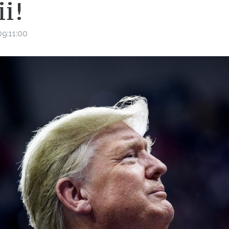
i!
9:11:00