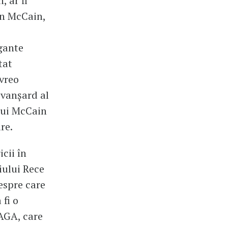
, ar fi
hn McCain,
gante
tat
vreo
evanșard al
 lui McCain
re.
cii în
iului Rece
espre care
fi o
MAGA, care