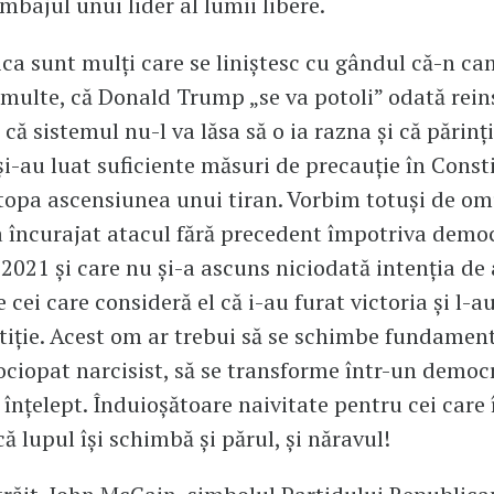
mbajul unui lider al lumii libere.
ca sunt mulți care se liniștesc cu gândul că-n c
multe, că Donald Trump „se va potoli” odată reins
că sistemul nu-l va lăsa să o ia razna și că părinți
și-au luat suficiente măsuri de precauție în Const
topa ascensiunea unui tiran. Vorbim totuși de om
a încurajat atacul fără precedent împotriva democ
 2021 și care nu și-a ascuns niciodată intenția de 
cei care consideră el că i-au furat victoria și l-a
stiție. Acest om ar trebui să se schimbe fundament
ociopat narcisist, să se transforme într-un democ
 înțelept. Înduioșătoare naivitate pentru cei care 
ă lupul își schimbă și părul, și năravul!