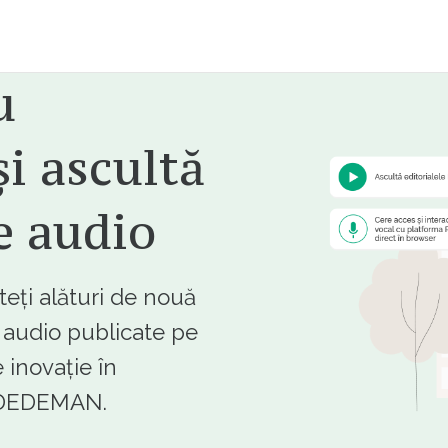
u
i ascultă
e audio
ți alături de nouă
e audio publicate pe
 inovație în
e DEDEMAN.