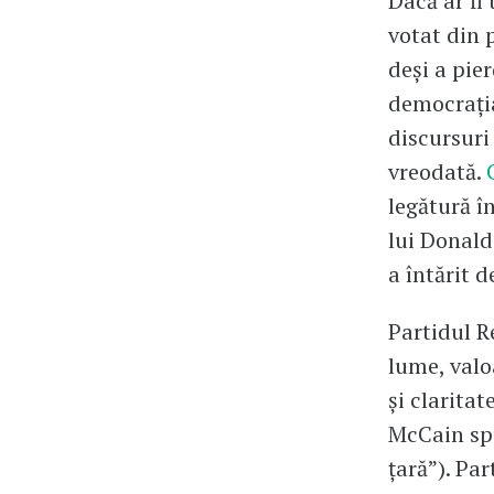
Dacă ar fi
votat din 
deși a pie
democrația
discursuri
vreodată.
legătură î
lui Donald
a întărit 
Partidul R
lume, valo
și clarita
McCain spu
țară”). Pa