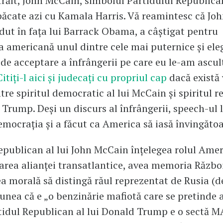
 trăit, John McCain, simbolul Partidului Republican
păcate azi cu Kamala Harris. Vă reamintesc că Jo
rdut în fața lui Barrack Obama, a câștigat pentru
 americană unul dintre cele mai puternice și ele
 de acceptare a înfrângerii pe care eu le-am ascul
Citiți-l aici și judecați cu propriul cap
dacă există 
ntre spiritul democratic al lui McCain și spiritul r
 Trump. Deși un discurs al înfrângerii, speech-ul
democrația și a făcut ca America să iasă învingătoa
epublican al lui John McCain înțelegea rolul Ameri
area alianței transatlantice, avea memoria Războ
tea morală să distingă răul reprezentat de Rusia (d
nea că e „o benzinărie mafiotă care se pretinde a 
rtidul Republican al lui Donald Trump e o sectă 