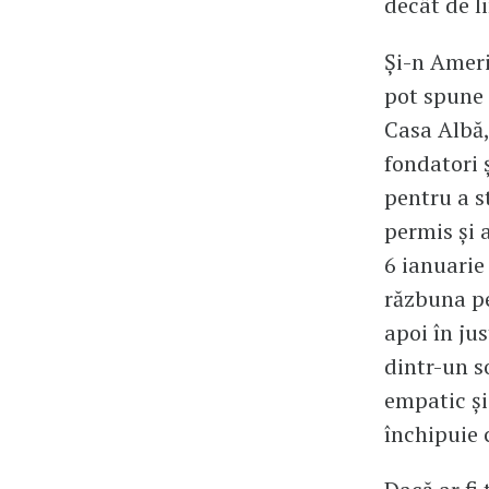
decât de li
Și-n Ameri
pot spune 
Casa Albă, 
fondatori 
pentru a s
permis și 
6 ianuarie
răzbuna pe 
apoi în ju
dintr-un s
empatic și
închipuie c