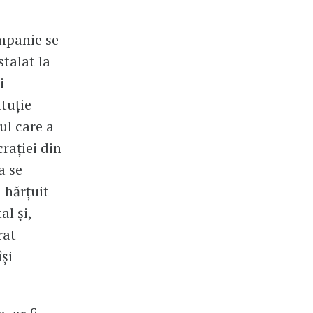
ampanie se
talat la
i
ituție
ul care a
rației din
a se
u hărțuit
al și,
rat
își