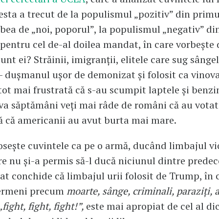
sta a trecut de la populismul „pozitiv” din prim
rbea de „noi, poporul”, la populismul „negativ” di
entru cel de-al doilea mandat, în care vorbește 
sunt ei? Străinii, imigranții, elitele care sug sânge
- dușmanul ușor de demonizat și folosit ca vinov
tot mai frustrată că s-au scumpit laptele și benz
va săptămâni veți mai râde de români că au votat
ă că americanii au avut burta mai mare.
sește cuvintele ca pe o armă, ducând limbajul vi
re nu și-a permis să-l ducă niciunul dintre predece
tat conchide că limbajul urii folosit de Trump, în 
termeni precum
moarte, sânge, criminali, paraziți,
„fight, fight, fight!”,
este mai apropiat de cel al di