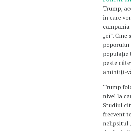
Trump, ace
în care vo
campania p
„ei”. Cine 
poporului 
populație 
peste câte
amintiți-v
Trump folo
nivel la ca
Studiul ci
frecvent 
nelipsitul