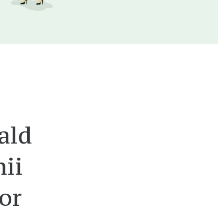
ald
ii
lor