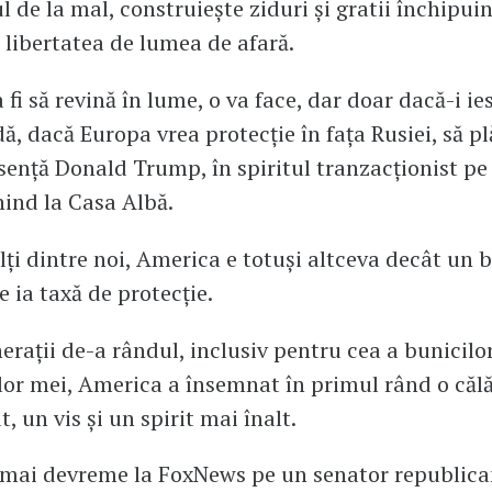
l de la mal, construiește ziduri și gratii închipuin
 libertatea de lumea de afară.
 fi să revină în lume, o va face, dar doar dacă-i ie
dă, dacă Europa vrea protecție în fața Rusiei, să p
sență Donald Trump, în spiritul tranzacționist pe 
ind la Casa Albă.
ți dintre noi, America e totuși altceva decât un b
e ia taxă de protecție.
erații de-a rândul, inclusiv pentru cea a bunicilor
lor mei, America a însemnat în primul rând o călă
 un vis și un spirit mai înalt.
 mai devreme la FoxNews pe un senator republica