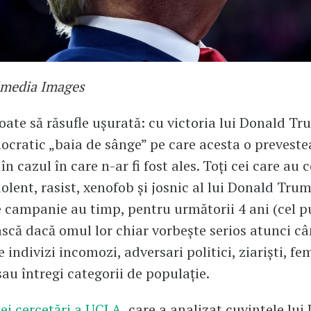
imedia Images
ate să răsufle ușurată: cu victoria lui Donald Tr
ocratic „baia de sânge” pe care acesta o preveste
n cazul în care n-ar fi fost ales. Toți cei care au 
iolent, rasist, xenofob și josnic al lui Donald Tru
e campanie au timp, pentru următorii 4 ani (cel pu
scă dacă omul lor chiar vorbește serios atunci c
 indivizi incomozi, adversari politici, ziariști, fe
sau întregi categorii de populație.
nei cercetări a UCLA
, care a analizat cuvintele lui