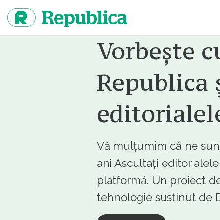
Sari
la
continut
Vorbește c
Republica ș
editorialel
Vă mulțumim că ne sunte
ani Ascultați editorialel
platformă. Un proiect de
tehnologie susținut d