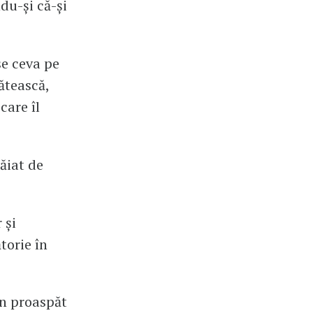
du-și că-și
se ceva pe
lătească,
care îl
ăiat de
 și
torie în
n proaspăt