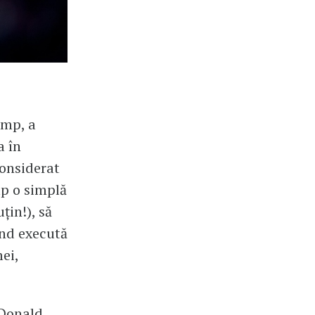
ump, a
a în
considerat
mp o simplă
țin!), să
ând execută
mei,
 Donald