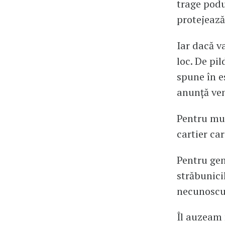
trage podu
protejează
Iar dacă va
loc. De pil
spune în e
anunță ven
Pentru mul
cartier car
Pentru gen
străbunici
necunoscut,
Îl auzeam