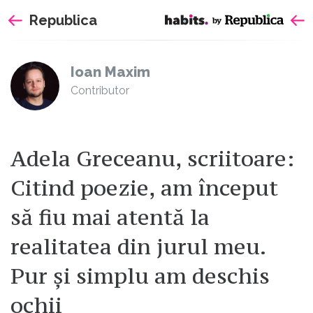
Sari
Republica
la
continut
Ioan Maxim
Contributor
Adela Greceanu, scriitoare:
Citind poezie, am început
să fiu mai atentă la
realitatea din jurul meu.
Pur și simplu am deschis
ochii