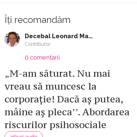
Îți recomandăm
Decebal Leonard Marin
Contributor
0
comentarii
„M-am săturat. Nu mai
vreau să muncesc la
corporație! Dacă aș putea,
mâine aș pleca’’. Abordarea
riscurilor psihosociale
articol audio