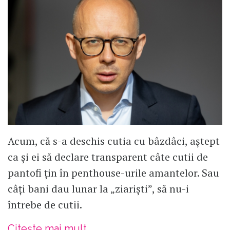
Acum, că s-a deschis cutia cu bâzdâci, aștept
ca și ei să declare transparent câte cutii de
pantofi țin în penthouse-urile amantelor. Sau
câți bani dau lunar la „ziariști”, să nu-i
întrebe de cutii.
Citește mai mult