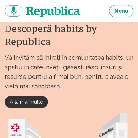
Sari
la
Menu
continut
Descoperă habits by
Republica
Vă invităm să intrați în comunitatea habits, un
spațiu în care înveți, găsești răspunsuri și
resurse pentru a fi mai bun, pentru a avea o
viață mai sănătoasă.
Află mai multe