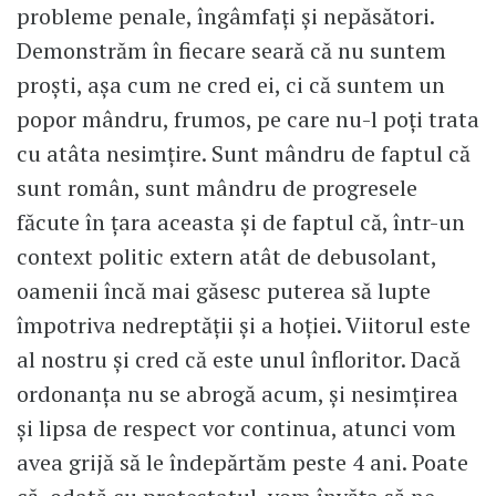
probleme penale, îngâmfaţi şi nepăsători.
Demonstrăm în fiecare seară că nu suntem
proşti, aşa cum ne cred ei, ci că suntem un
popor mândru, frumos, pe care nu-l poţi trata
cu atâta nesimţire. Sunt mândru de faptul că
sunt român, sunt mândru de progresele
făcute în ţara aceasta şi de faptul că, într-un
context politic extern atât de debusolant,
oamenii încă mai găsesc puterea să lupte
împotriva nedreptăţii şi a hoţiei. Viitorul este
al nostru şi cred că este unul înfloritor. Dacă
ordonanţa nu se abrogă acum, şi nesimţirea
şi lipsa de respect vor continua, atunci vom
avea grijă să le îndepărtăm peste 4 ani. Poate