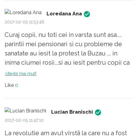
in fata, desi la rand asteapta alte zeci de
Loredana Ana
persoane, e, de asemea, hotie. Sa pleci mai
2017-02-05 11:53:46
repede de la job, profitand de lipsa sefului,
e si asta un fel de hotie. Sa dai bani
Curaj copii, nu toti cei in varsta sunt asa....
medicului sau politistului e o incurajare a
parintii mei pensionari si cu probleme de
hotiei. Daca ai avut toate acestea in vedere
sanatate au iesit la protest la Buzau ... in
cand ai protestat impotriva hotiei, ai
inima ciumei rosii...si au iesit pentru copii ca
respectul meu.
voi... Curaj, pentru ca binele trebuie sa
citește mai mult
Nu am fost in strada. Am motivele si
invinga.
Like
0
convingerile mele. Dar am si eu sursele de
unde imi obtin informatiile. Si am vazut acolo
si tineri, si oameni intre doua varste, si
Lucian Branischi
batrani. Nu e corect sa va trageti partea: "noi
2017-02-05 11:47:10
tinerii" . Fiecare voce e importanta. Fiecare
La revolutie am avut vîrstã la care nu a fost
persoana trebuie respectata. Si cel care