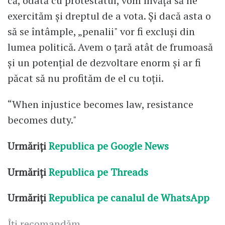
că, odată cu protestatul, vom învăţa să ne
exercităm şi dreptul de a vota. Şi dacă asta o
să se întâmple, „penalii" vor fi excluşi din
lumea politică. Avem o ţară atât de frumoasă
şi un potenţial de dezvoltare enorm şi ar fi
păcat să nu profităm de el cu toţii.
“When injustice becomes law, resistance
becomes duty."
Urmăriți
Republica pe Google News
Urmăriți
Republica pe Threads
Urmăriți
Republica pe canalul de WhatsApp
Îți recomandăm