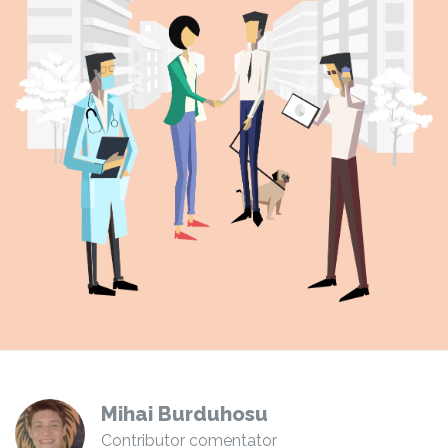
Mihai Burduhosu
Contributor comentator