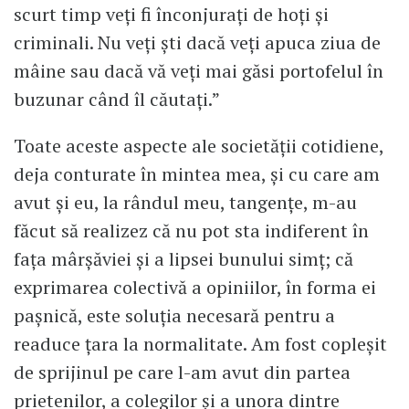
scurt timp veți fi înconjurați de hoți și
criminali. Nu veți ști dacă veți apuca ziua de
mâine sau dacă vă veți mai găsi portofelul în
buzunar când îl căutați.”
Toate aceste aspecte ale societăţii cotidiene,
deja conturate în mintea mea, şi cu care am
avut şi eu, la rândul meu, tangenţe, m-au
făcut să realizez că nu pot sta indiferent în
faţa mârşăviei şi a lipsei bunului simţ; că
exprimarea colectivă a opiniilor, în forma ei
paşnică, este soluţia necesară pentru a
readuce ţara la normalitate. Am fost copleşit
de sprijinul pe care l-am avut din partea
prietenilor, a colegilor şi a unora dintre