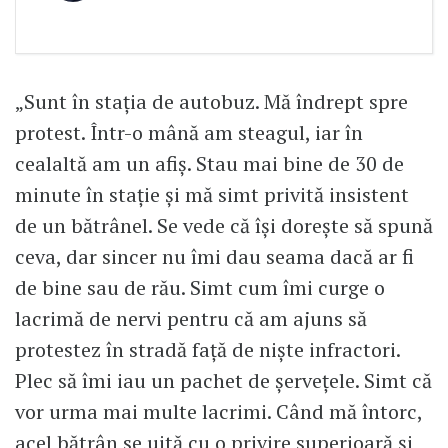
„Sunt în stația de autobuz. Mă îndrept spre
protest. Într-o mână am steagul, iar în
cealaltă am un afiș. Stau mai bine de 30 de
minute în stație şi mă simt privită insistent
de un bătrânel. Se vede că își dorește să spună
ceva, dar sincer nu îmi dau seama dacă ar fi
de bine sau de rău. Simt cum îmi curge o
lacrimă de nervi pentru că am ajuns să
protestez în stradă față de niște infractori.
Plec să îmi iau un pachet de șervețele. Simt că
vor urma mai multe lacrimi. Când mă întorc,
acel bătrân se uită cu o privire superioară și