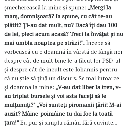
șmecherească la mine și spune:
„Mergi la
marș, domnișoară? Ia spune, cu cât te-au
plătit? Ți-au dat mult, nu? Dacă îți dau 100
de lei, pleci acum acasă? Treci la învățat și nu
mai umbla noaptea pe străzi!”.
Începe să
vorbească cu o doamnă în vârstă de lângă noi
despre cât de mult bine le-a făcut lor PSD-ul
și despre cât de incult este Iohannis pentru
că nu știe să țină un discurs. Se mai întoarce
și doamna la mine:
„V-au dat liber la tren, v-
au triplat bursele și voi asta faceți să le
mulțumiți?" „Voi sunteți piromanii țării! M-ai
auzit? Mâine-poimâine tu dai foc la toată
țara!”
Eu pur și simplu rămân fără cuvinte...