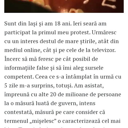
Sunt din Iaşi şi am 18 ani. Ieri seară am
participat la primul meu protest. Urmăresc
cu un interes destul de mare ştirile, atât din
mediul online, cât şi pe cele de la televizor.
Încerc să mă feresc pe cât posibil de
informaţiile false şi să îmi aleg sursele
competent. Ceea ce s-a întâmplat în urmă cu
5 zile m-a surprins, totuşi. Am asistat,
împreună cu alte 20 de milioane de persoane
la o măsură luată de guvern, intens
contestată, măsură pe care consider că
termenul „mişelesc” o caracterizează cel mai