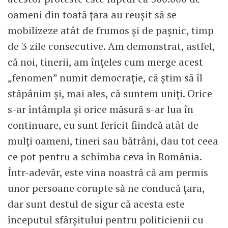
oameni din toată țara au reuşit să se
mobilizeze atât de frumos şi de paşnic, timp
de 3 zile consecutive. Am demonstrat, astfel,
că noi, tinerii, am înţeles cum merge acest
„fenomen” numit democraţie, că ştim să îl
stăpânim şi, mai ales, că suntem uniţi. Orice
s-ar întâmpla şi orice măsură s-ar lua în
continuare, eu sunt fericit fiindcă atât de
mulţi oameni, tineri sau bătrâni, dau tot ceea
ce pot pentru a schimba ceva în România.
Într-adevăr, este vina noastră că am permis
unor persoane corupte să ne conducă ţara,
dar sunt destul de sigur că acesta este
începutul sfârşitului pentru politicienii cu