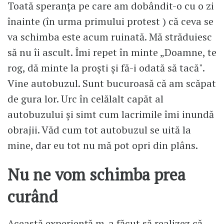
Toată speranța pe care am dobândit-o cu o zi
înainte (în urma primului protest ) că ceva se
va schimba este acum ruinată. Mă străduiesc
să nu îi ascult. Îmi repet în minte „Doamne, te
rog, dă minte la proști şi fă-i odată să tacă".
Vine autobuzul. Sunt bucuroasă că am scăpat
de gura lor. Urc în celălalt capăt al
autobuzului și simt cum lacrimile îmi inundă
obrajii. Văd cum tot autobuzul se uită la
mine, dar eu tot nu mă pot opri din plâns.
Nu ne vom schimba prea
curând
Această experiență m-a făcut să realizez că