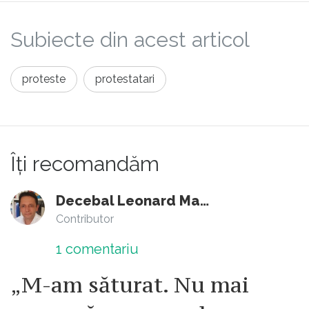
dreptate în faţã unei generaţii care au trãit
intens Acele clipe servindulise minciuna
Subiecte din acest articol
drept adevãr??????Probabil Voi sînteţi
generaţia CARE ÎNCEPE SCHIMBAREA..........
proteste
protestatari
Îți recomandăm
Decebal Leonard Marin
Contributor
1
comentariu
„M-am săturat. Nu mai