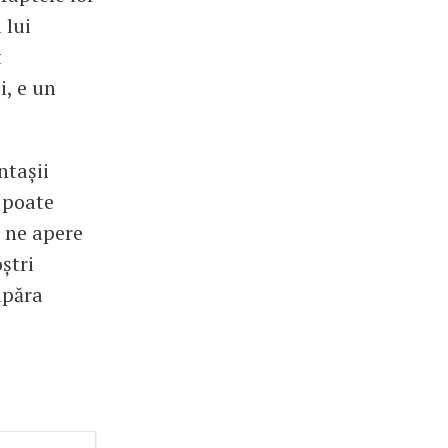
 lui
t
i, e un
ntașii
 poate
ă ne apere
ștri
apăra