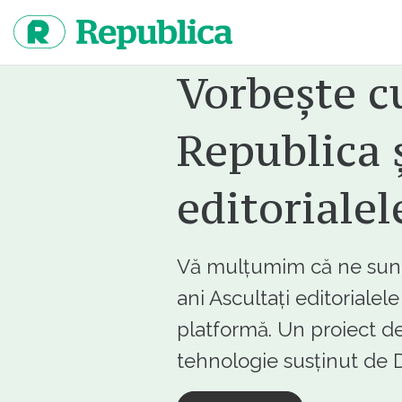
Sari
la
continut
Vorbește c
Republica ș
editorialel
Vă mulțumim că ne sunte
ani Ascultați editorialel
platformă. Un proiect de
tehnologie susținut d