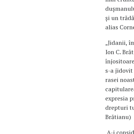
dușmanului
și un trădă
alias Corn
„Jidanii, 
Ion C. Bră
înjositoare
s-a jidovi
rasei noas
capitulare
expresia p
drepturi t
Brătianu)
A-i conside