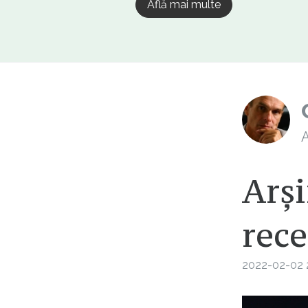
Află mai multe
A
Arși
rece
2022-02-02 2