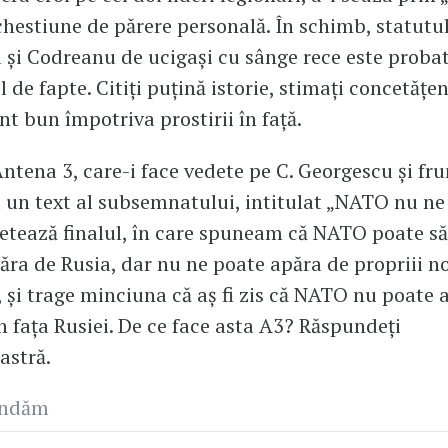
chestiune de părere personală. În schimb, statutul
și Codreanu de ucigași cu sânge rece este proba
 de fapte. Citiți puțină istorie, stimați concetățen
 bun împotriva prostirii în față.
ntena 3, care-i face vedete pe C. Georgescu și fru
 un text al subsemnatului, intitulat „NATO nu ne
 retează finalul, în care spuneam că NATO poate s
păra de Rusia, dar nu ne poate apăra de propriii no
i, și trage minciuna că aș fi zis că NATO nu poate 
 fața Rusiei. De ce face asta A3? Răspundeți
astră.
andăm