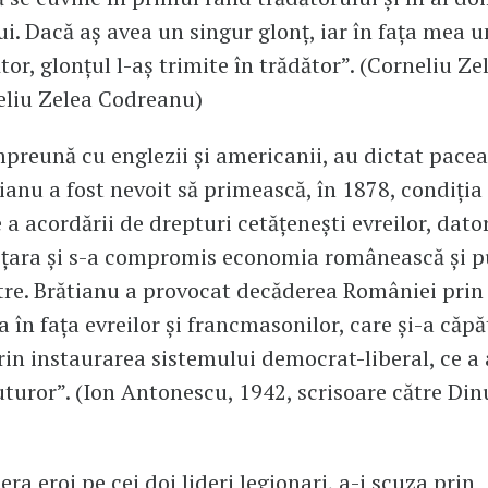
. Dacă aș avea un singur glonț, iar în fața mea
tor, glonțul l-aș trimite în trădător”. (Corneliu Zel
eliu Zelea Codreanu)
împreună cu englezii și americanii, au dictat pacea
tianu a fost nevoit să primească, în 1878, condiția
 a acordării de drepturi cetățenești evreilor, dato
t țara și s-a compromis economia românească și p
tre. Brătianu a provocat decăderea României prin
a în fața evreilor și francmasonilor, care și-a căpă
rin instaurarea sistemului democrat-liberal, ce a
uturor”. (Ion Antonescu, 1942, scrisoare către Din
ra eroi pe cei doi lideri legionari, a-i scuza prin 