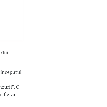
 din
 începutul
nzurii”. O
, fie va