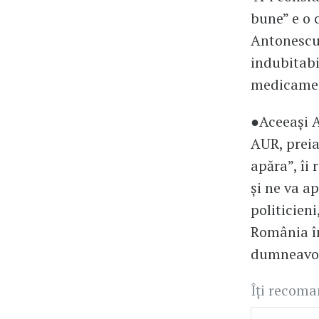
bune” e o 
Antonescu 
indubitabil
medicament
●Aceeași A
AUR, preia
apăra”, îi
și ne va a
politicien
România în
dumneavo
Îți recom