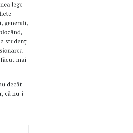
enea lege
chete
i, generali,
 blocând,
ia studenți
nsionarea
 făcut mai
-au decât
, că nu-i