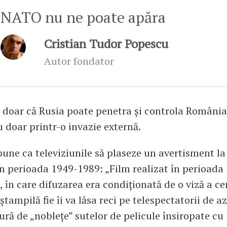
NATO nu ne poate apăra
Cristian Tudor Popescu
Autor fondator
doar că Rusia poate penetra și controla România
u doar printr-o invazie externă.
ne ca televiziunile să plaseze un avertisment la
in perioada 1949-1989: „Film realizat în perioada
 în care difuzarea era condiționată de o viză a ce
ampilă fie îi va lăsa reci pe telespectatorii de azi
ură de „noblețe” sutelor de pelicule însiropate cu