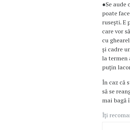
●Se aude c
poate face
rusești. E 
care vor să
cu ghearel
și cadre u
la termen 
puțin lacom
În caz că 
să se rean
mai bagă î
Îți recom