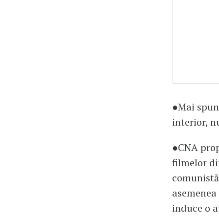
●Mai spun 
interior, n
●CNA propu
filmelor d
comunistă,
asemenea șt
induce o a