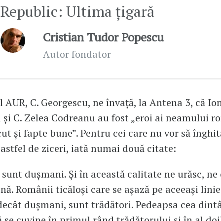
Republic: Ultima ţigară
Cristian Tudor Popescu
Autor fondator
 AUR, C. Georgescu, ne învață, la Antena 3, că Io
și C. Zelea Codreanu au fost „eroi ai neamului r
cut și fapte bune”. Pentru cei care nu vor să înghit
astfel de ziceri, iată numai două citate:
e sunt dușmani. Și în această calitate ne urăsc, ne
nă. Românii ticăloși care se așază pe aceeași linie
ecât dușmani, sunt trădători. Pedeapsa cea dintâ
 se cuvine în primul rând trădătorului și în al do