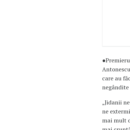
●Premierul
Antonescu 
care au fă
negândite 
„Jidanii n
ne extermi
mai mult d
mai cruntă