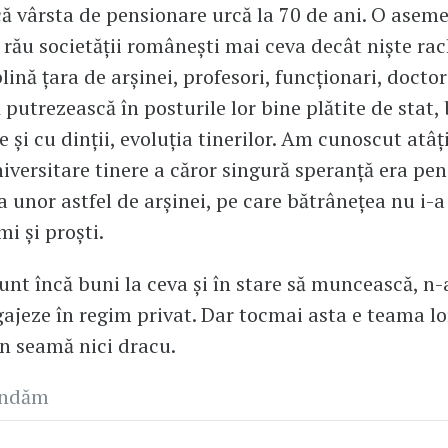
ă vârsta de pensionare urcă la 70 de ani. O asem
 rău societății românești mai ceva decât niște ra
plină țara de arșinei, profesori, funcționari, doctor
 putrezească în posturile lor bine plătite de stat,
e și cu dinții, evoluția tinerilor. Am cunoscut atâț
niversitare tinere a căror singură speranță era pe
a unor astfel de arșinei, pe care bătrânețea nu i-a
i și proști.
sunt încă buni la ceva și în stare să muncească, n
gajeze în regim privat. Dar tocmai asta e teama lor
n seamă nici dracu.
andăm