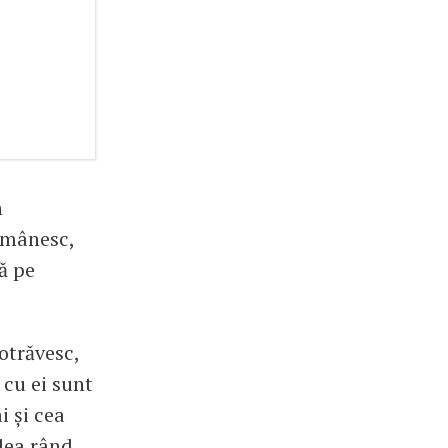
n
omânesc,
ă pe
 otrăvesc,
 cu ei sunt
i și cea
ilea rând