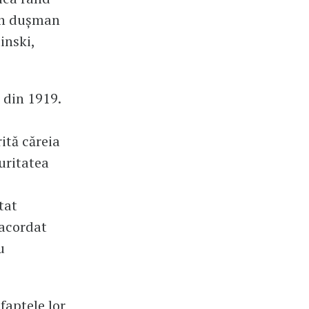
 un dușman
inski,
 din 1919.
rită căreia
uritatea
tat
 acordat
u
„faptele lor