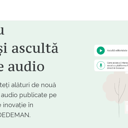
u
i ascultă
e audio
ți alături de nouă
e audio publicate pe
 inovație în
e DEDEMAN.