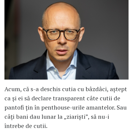
Acum, că s-a deschis cutia cu bâzdâci, aștept
ca și ei să declare transparent câte cutii de
pantofi țin în penthouse-urile amantelor. Sau
câți bani dau lunar la „ziariști”, să nu-i
întrebe de cutii.