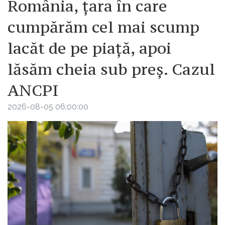
România, țara în care
cumpărăm cel mai scump
lacăt de pe piață, apoi
lăsăm cheia sub preș. Cazul
ANCPI
2026-08-05 06:00:00