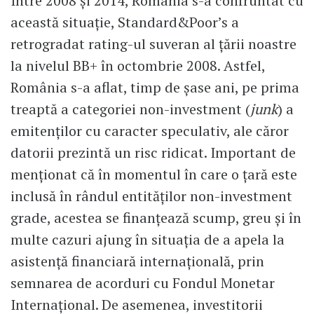
Între 2008 și 2014, România s-a confruntat cu
această situație, Standard&Poor’s a
retrogradat rating-ul suveran al țării noastre
la nivelul BB+ în octombrie 2008. Astfel,
România s-a aflat, timp de șase ani, pe prima
treaptă a categoriei non-investment (
junk
) a
emitenților cu caracter speculativ, ale căror
datorii prezintă un risc ridicat. Important de
menționat că în momentul în care o țară este
inclusă în rândul entităților non-investment
grade, acestea se finanțează scump, greu și în
multe cazuri ajung în situația de a apela la
asistență financiară internațională, prin
semnarea de acorduri cu Fondul Monetar
Internațional. De asemenea, investitorii