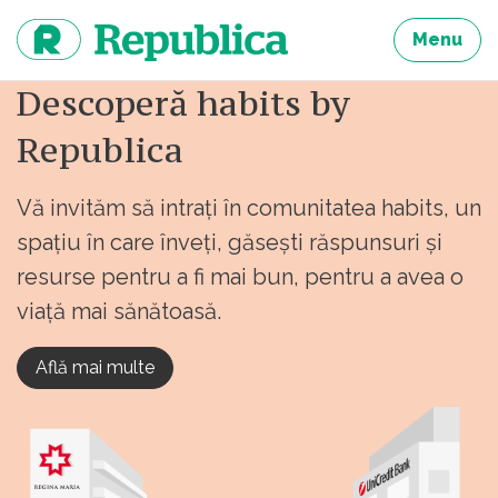
Sari
la
Menu
continut
Descoperă habits by
Republica
Vă invităm să intrați în comunitatea habits, un
spațiu în care înveți, găsești răspunsuri și
resurse pentru a fi mai bun, pentru a avea o
viață mai sănătoasă.
Află mai multe