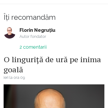
Îți recomandăm
Florin Negruțiu
Autor fondator
2
comentarii
O linguriță de ură pe inima
goală
ieri la ora 09