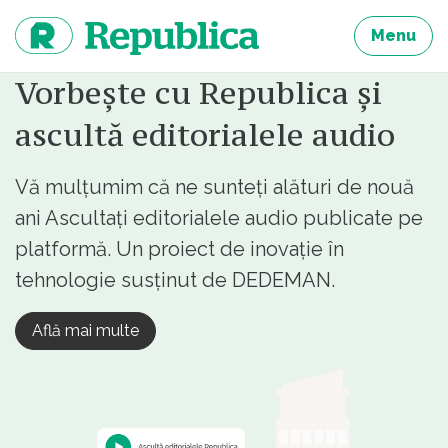
Sari
la
Menu
continut
Vorbește cu Republica și
ascultă editorialele audio
Vă mulțumim că ne sunteți alături de nouă
ani Ascultați editorialele audio publicate pe
platformă. Un proiect de inovație în
tehnologie susținut de DEDEMAN.
Află mai multe