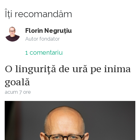
Îți recomandăm
Florin Negruțiu
Autor fondator
1
comentariu
O linguriță de ură pe inima
goală
acum 7 ore