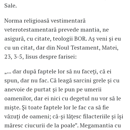
Sale.
Norma religioasă vestimentară
veterotestamentară prevede mantia, ne
asigură, cu citate, teologii BOR. Aș veni și eu
cu un citat, dar din Noul Testament, Matei,
23, 3-5, Iisus despre farisei:
„... dar după faptele lor să nu faceți, că ei
spun, dar nu fac. Că leagă sarcini grele și cu
anevoie de purtat și le pun pe umerii
oamenilor, dar ei nici cu degetul nu vor să le
miște. Și toate faptele lor le fac ca să fie
văzuți de oameni; că-și lățesc filacteriile și își
măresc ciucurii de la poale”. Megamantia cu