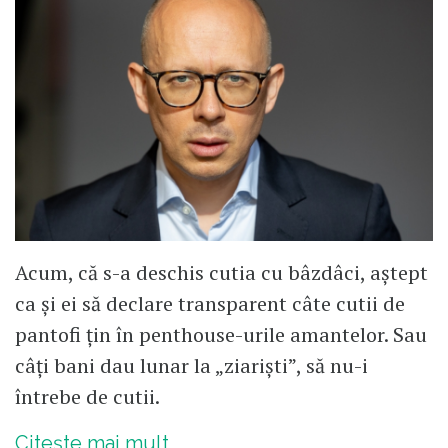
Acum, că s-a deschis cutia cu bâzdâci, aștept
ca și ei să declare transparent câte cutii de
pantofi țin în penthouse-urile amantelor. Sau
câți bani dau lunar la „ziariști”, să nu-i
întrebe de cutii.
Citește mai mult