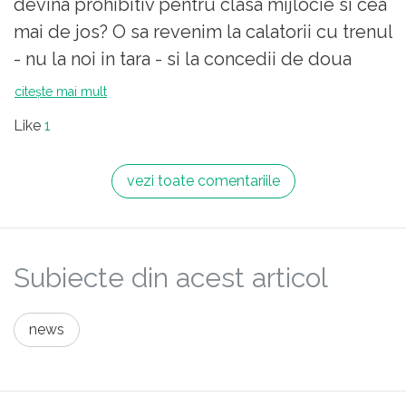
devina prohibitiv pentru clasa mijlocie si cea
mai de jos? O sa revenim la calatorii cu trenul
- nu la noi in tara - si la concedii de doua
saptamani in loc de una si bye bye cu city
citește mai mult
breaks? O fi bine, o fi rau?
Like
1
vezi toate comentariile
Subiecte din acest articol
news