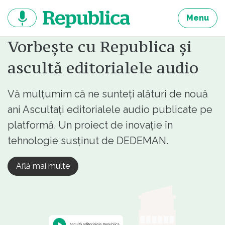
Sari
la
Menu
continut
Vorbește cu Republica și
ascultă editorialele audio
Vă mulțumim că ne sunteți alături de nouă
ani Ascultați editorialele audio publicate pe
platformă. Un proiect de inovație în
tehnologie susținut de DEDEMAN.
Află mai multe