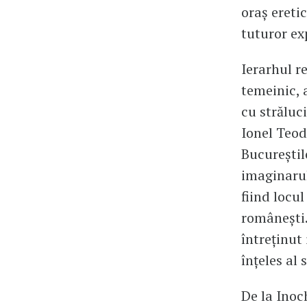
oraș eretic
tuturor ex
Ierarhul r
temeinic, 
cu străluci
Ionel Teod
Bucureștilo
imaginarul
fiind locul
românești. 
întreținut
înțeles al
De la Inoc