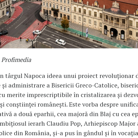
: Profimedia
in târgul Napoca ideea unui proiect revoluționar 
 și administrare a Bisericii Greco-Catolice, biseri
cu merite imprescriptibile în cristalizarea și dezv
i și conștiinței românești. Este vorba despre unific
tivă a două eparhii, cea majoră din Blaj cu cea e
Ambițiosul ierarh Claudiu Pop, Arhiepiscop Major a
lice din România, și-a pus în gândul și în vocația