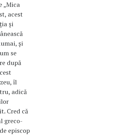
e „Mica
st, acest
ia și
omânească
numai, și
cum se
are după
acest
zeu, îl
tru, adică
ilor
t. Cred că
l greco-
 de episcop