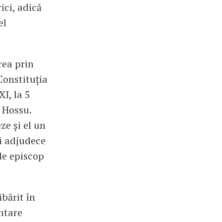
ici, adică
el
rea prin
Constituția
I, la 5
 Hossu.
ze și el un
și adjudece
 de episcop
ibărit în
ntare