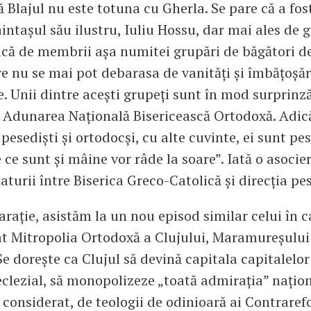
ă Blajul nu este totuna cu Gherla. Se pare că a fos
aintașul său ilustru, Iuliu Hossu, dar mai ales de g
dică de membrii așa numitei grupări de băgători 
are nu se mai pot debarasa de vanități și îmbățoșăr
e. Unii dintre acești grupeți sunt în mod surprinz
Adunarea Națională Bisericească Ortodoxă. Adică
pesediști și ortodocși, cu alte cuvinte, ei sunt pest
 ce sunt și mâine vor râde la soare”. Iată o asocie
aturii între Biserica Greco-Catolică și direcția pe
rație, asistăm la un nou episod similar celui în ca
țat Mitropolia Ortodoxă a Clujului, Maramureșului 
 Se dorește ca Clujul să devină capitala capitalelo
 eclezial, să monopolizeze „toată admirația” națion
 considerat, de teologii de odinioară ai Contraref