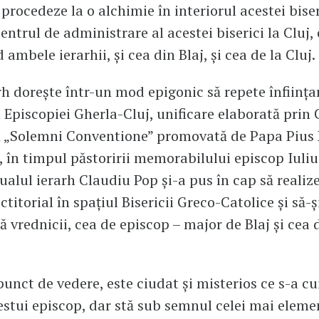
procedeze la o alchimie în interiorul acestei biser
entrul de administrare al acestei biserici la Cluj, 
ambele ierarhii, și cea din Blaj, și cea de la Cluj.
rh dorește într-un mod epigonic să repete înființa
a Episcopiei Gherla-Cluj, unificare elaborată prin 
 „Solemni Conventione” promovată de Papa Pius X
, în timpul păstoririi memorabilului episcop Iuliu
ualul ierarh Claudiu Pop și-a pus în cap să realize
ctitorial în spațiul Bisericii Greco-Catolice și să-
uă vrednicii, cea de episcop – major de Blaj și cea
punct de vedere, este ciudat și misterios ce s-a cu
stui episcop, dar stă sub semnul celei mai eleme