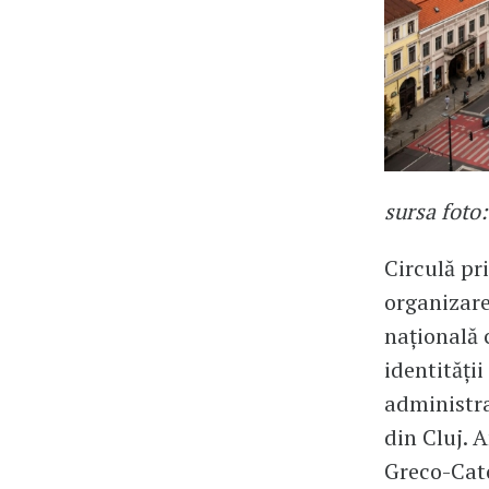
sursa foto
Circulă pr
organizare
națională 
identități
administra
din Cluj. 
Greco-Cato