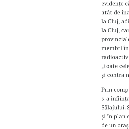
evidențe c
atât de în
la Cluj, a
la Cluj, c
provincial
membri în 
radioactiv 
„toate cele
și contra n
Prin compa
s-a înfiin
Sălajului.
și în plan
de un oraș