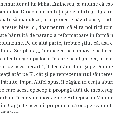
 nemuritor al lui Mihai Eminescu, și anume că est
mânilor. Dincolo de ambiții și de infatuări fără re
poate să maculeze, prin proiecte păguboase, tradiț
 acestei biserici, doar pentru că elita politică r
este bântuită de paranoia reformatoare în formă 
rofunzime. Pe de altă parte, trebuie știut că, așa 
Sfânta Scriptură, „Dumnezeu ne cunoaște pe fiec
e identifică după locul în care ne aflăm. Or, prin 
isat de acest ierarh”, îl derutăm chiar și pe Dumne
eață atât pe El, cât și pe reprezentantul său teres
 Părinte, Papa. Altfel spus, îi băgăm în ceața abur
pe care acest episcop îi propagă atât de meșteșugi
rarh nu îi convine ipostaza de Arhiepiscop Major a
r în Blaj și de aceea îi propunem să ocupe scaunul