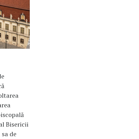
de
că
oltarea
area
piscopală
l Bisericii
 sa de