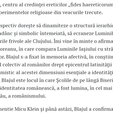
, centru al credinței ereticilor „fides haereticorum
perimentelor religioase din veacurile trecute.
espectiv dorește să dinamiteze o structură ierarhi
adânc și simbolic întemeiată, să ecraneze Luminil
rile frivole ale Clujului. Îmi vine în minte o afirma
oreanu, în care compara Luminile Iașiului cu stră
r. Blajul s-a fixat în memoria afectivă, în conștiin
 colectiv al românilor drept epicentrul latinității
 mistic al acestei dimensiuni esențiale a identități
Blajul este locul în care Școlile de pe lângă Biser
 identitatea românească, a fost lumina, în cel ma
 său, a românismului.
hentie Micu Klein și până astăzi, Blajul a confirm