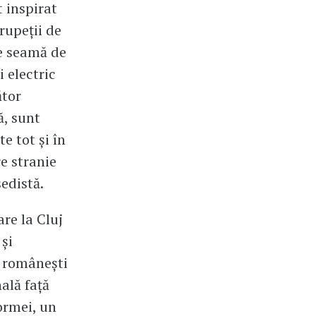
t inspirat
rupeții de
de seamă de
i electric
ător
, sunt
e tot și în
re stranie
sedistă.
re la Cluj
și
r românești
ală față
ormei, un