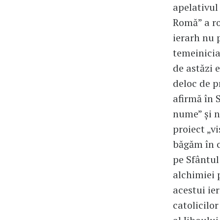
apelativul
Romă” a ro
ierarh nu 
temeinicia
de astăzi 
deloc de p
afirmă în 
nume” și n
proiect „v
băgăm în c
pe Sfântul
alchimiei 
acestui ie
catolicilo