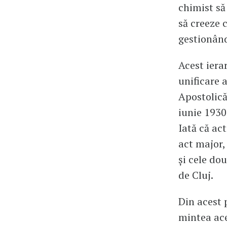
chimist să 
să creeze c
gestionând 
Acest iera
unificare 
Apostolică
iunie 1930
Iată că act
act major, 
și cele do
de Cluj.
Din acest 
mintea ace