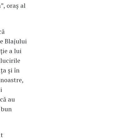
”, oraș al
că
e Blajului
ție a lui
lucirile
ța și în
 noastre,
i
ică au
i bun
at