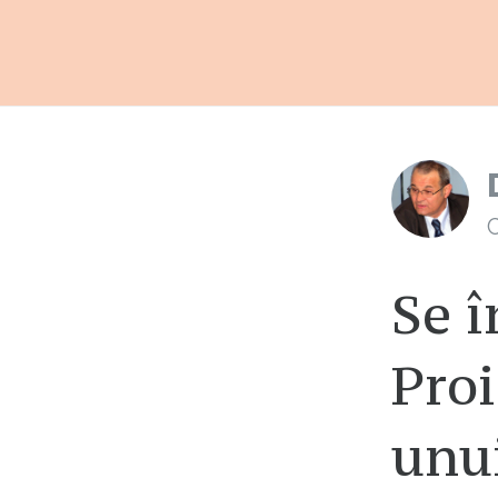
C
Se î
Proi
unui