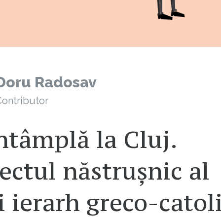
Doru Radosav
ontributor
ntâmplă la Cluj.
ectul năstrușnic al
 ierarh greco-catoli