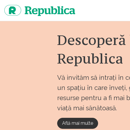
Sari
la
continut
Descoperă 
Republica
Vă invităm să intrați în 
un spațiu în care înveți,
resurse pentru a fi mai 
viață mai sănătoasă.
Află mai multe