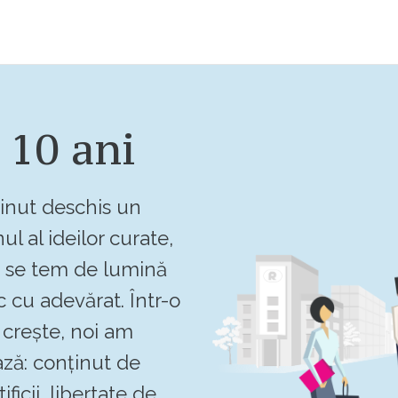
 10 ani
inut deschis un
ul al ideilor curate,
u se tem de lumină
c cu adevărat. Într-o
crește, noi am
ză: conținut de
ificii, libertate de