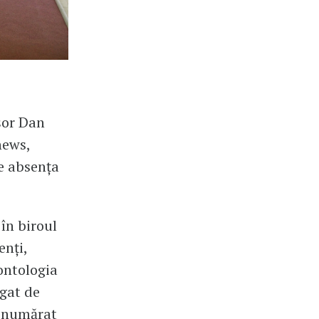
șor Dan
news,
ce absența
 în biroul
enți,
eontologia
igat de
fi numărat