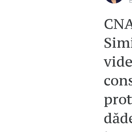
E
CNA
Sim
vide
con
prot
dăde