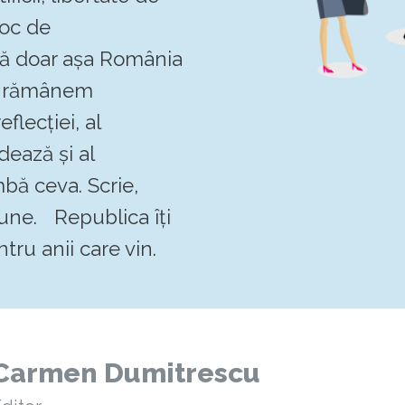
loc de
 că doar așa România
Să rămânem
flecției, al
dează și al
mbă ceva. Scrie,
pune. Republica îți
tru anii care vin.
Carmen Dumitrescu