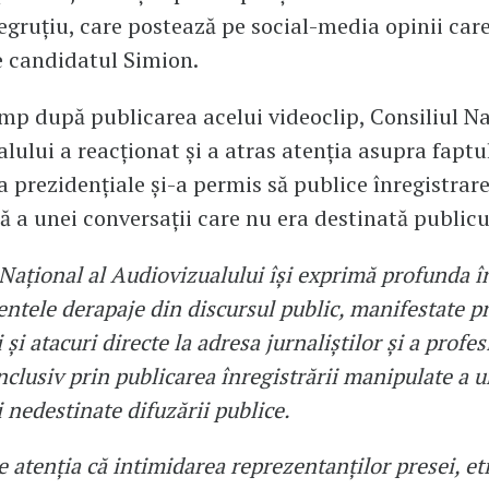
Negruțiu, care postează pe social-media opinii care
e candidatul Simion.
imp după publicarea acelui videoclip, Consiliul Na
lului a reacționat și a atras atenția asupra faptu
a prezidențiale și-a permis să publice înregistrar
 a unei conversații care nu era destinată publicu
 Național al Audiovizualului își exprimă profunda î
entele derapaje din discursul public, manifestate p
și atacuri directe la adresa jurnaliștilor și a profes
inclusiv prin publicarea înregistrării manipulate a u
 nedestinate difuzării publice.
 atenția că intimidarea reprezentanților presei, et