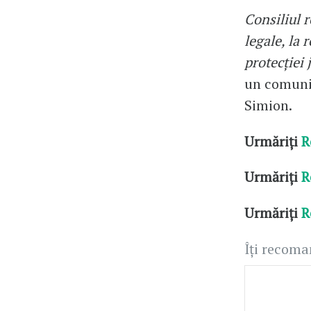
Consiliul 
legale, la 
protecției
un comunic
Simion.
Urmăriți
R
Urmăriți
R
Urmăriți
R
Îți recom