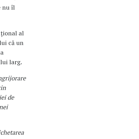
 nu îl
țional al
lui că un
ea
lui larg.
ngrijorare
rin
iei de
nei
ichetarea