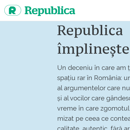
Sari
la
continut
Republica
împlinește
Un deceniu în care am ț
spațiu rar în România: un
al argumentelor care n
și al vocilor care gândes
vreme în care zgomotul 
mizat pe ceea ce contea
calitate, autentic, fără art