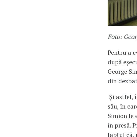
Foto: Geo
Pentru a e
după eșecu
George Sim
din dezbat
Și astfel, 
său, în car
Simion le 
în presă. P
faptul că, 