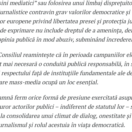
sini mediatici” sau folosirea unui limbaj disprețuito
 jurnalistice contravin grav valorilor democratice și
r europene privind libertatea presei și protecția ju
 de exprimare nu include dreptul de a amenința, de
pinia publică în mod abuziv, subminând încrederea
Consiliul reamintește că în perioada campaniilor el
t mai necesară o conduită publică responsabilă, în s
 respectului față de instituțiile fundamentale ale d
care mass-media ocupă un loc esențial.
nă ferm orice formă de presiune exercitată asupra
turor actorilor publici – indiferent de statutul lor – 
la consolidarea unui climat de dialog, onestitate și
urnalismul și rolul acestuia în viața democratică.