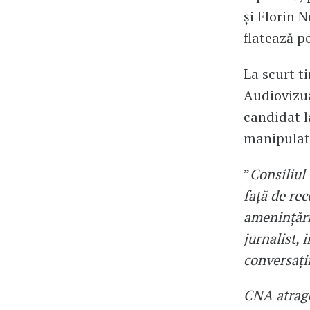
și Florin 
flatează p
La scurt t
Audiovizua
candidat l
manipulată
”
Consiliul
față de rec
amenințări 
jurnalist, 
conversații
CNA atrage