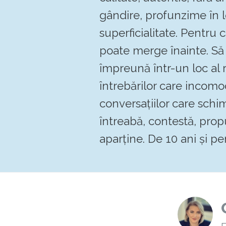
gândire, profunzime în 
superficialitate. Pentru
poate merge înainte. 
împreună într-un loc al re
întrebărilor care incomo
conversațiilor care schi
întreabă, contestă, pro
aparține. De 10 ani și pen