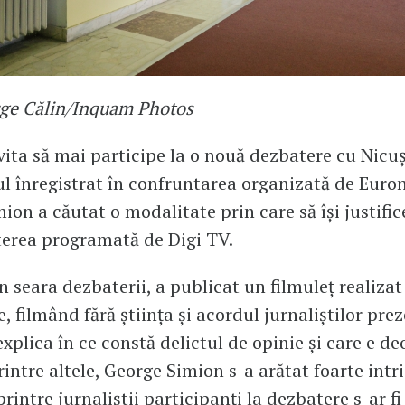
rge Călin/Inquam Photos
vita să mai participe la o nouă dezbatere cu Nicu
l înregistrat în confruntarea organizată de Euro
ion a căutat o modalitate prin care să își justifi
erea programată de Digi TV.
în seara dezbaterii, a publicat un filmuleț realizat
e, filmând fără știința și acordul jurnaliștilor prez
explica în ce constă delictul de opinie și care e d
rintre altele, George Simion s-a arătat foarte intr
printre jurnaliștii participanți la dezbatere s-ar 