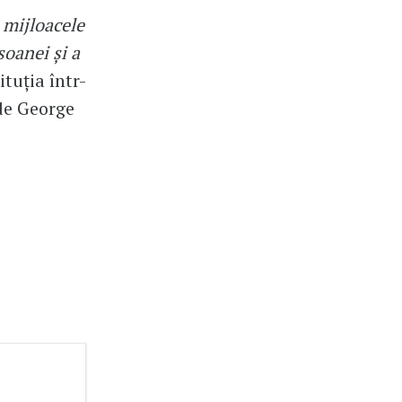
 mijloacele
soanei și a
tituția într-
de George