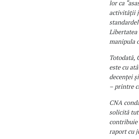
lor ca “asa
activității
standardelo
Libertatea
manipula o
Totodată, 
este cu atâ
decenței și
– printre 
CNA condam
solicită tu
contribuie 
raport cu j