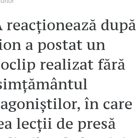
ditor
 reacționează după
ion a postat un
oclip realizat fără
simțământul
agoniștilor, în care
a lecții de presă