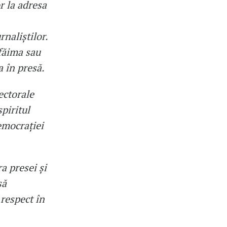
r la adresa
rnaliștilor.
făima sau
 în presă.
ectorale
piritul
emocrației
 presei și
să
 respect în