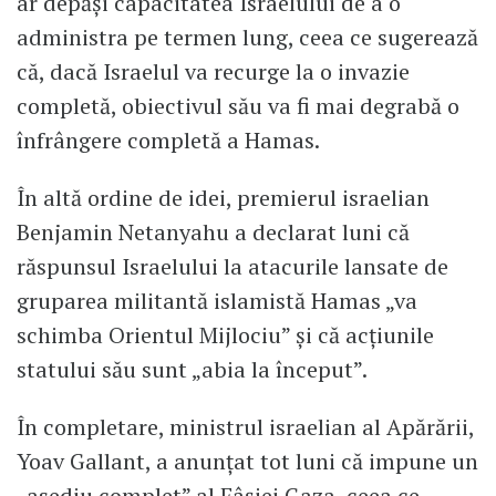
ar depăși capacitatea Israelului de a o
administra pe termen lung, ceea ce sugerează
că, dacă Israelul va recurge la o invazie
completă, obiectivul său va fi mai degrabă o
înfrângere completă a Hamas.
În altă ordine de idei, premierul israelian
Benjamin Netanyahu a declarat luni că
răspunsul Israelului la atacurile lansate de
gruparea militantă islamistă Hamas „va
schimba Orientul Mijlociu” și că acțiunile
statului său sunt „abia la început”.
În completare, ministrul israelian al Apărării,
Yoav Gallant, a anunţat tot luni că impune un
„asediu complet” al Fâşiei Gaza, ceea ce