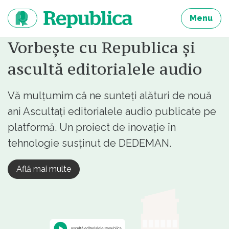
Sari
la
Menu
continut
Vorbește cu Republica și
ascultă editorialele audio
Vă mulțumim că ne sunteți alături de nouă
ani Ascultați editorialele audio publicate pe
platformă. Un proiect de inovație în
tehnologie susținut de DEDEMAN.
Află mai multe