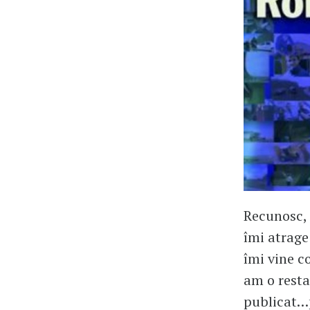
Recunosc, 
îmi atrage
îmi vine c
am o restan
publicat…p