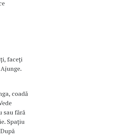
ce
ți, faceți
. Ajunge.
ânga, coadă
 Vede
u sau fără
sie. Spațiu
. După