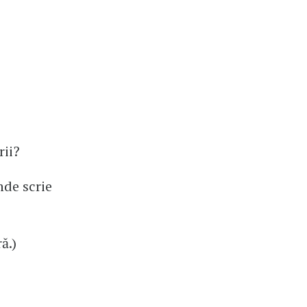
rii?
Unde scrie
ă.)