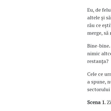
Eu, de fel
altele și s
rău ce eșt
merge, să 
Bine-bine.
nimic altc
restanța?
Cele ce ur
a spune, n
sectorului
Scena 1
. Z