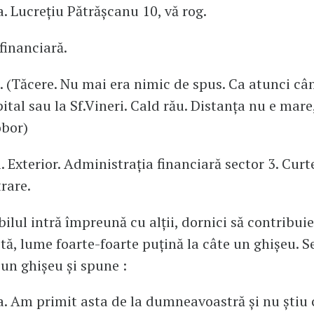
a. Lucrețiu Pătrășcanu 10, vă rog.
 financiară.
o. (Tăcere. Nu mai era nimic de spus. Ca atunci câ
ital sau la Sf.Vineri. Cald rău. Distanța nu e mare
obor)
i. Exterior. Administrația financiară sector 3. Curt
trare.
ilul intră împreună cu alții, dornici să contribuie.
uită, lume foarte-foarte puțină la câte un ghișeu. 
 un ghișeu și spune :
a. Am primit asta de la dumneavoastră și nu știu 