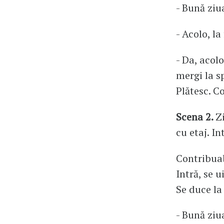
- Bună ziu
- Acolo, la
- Da, acol
mergi la sp
Plătesc. C
Scena 2.
Z
cu etaj. In
Contribuab
Intră, se 
Se duce la
- Bună ziu