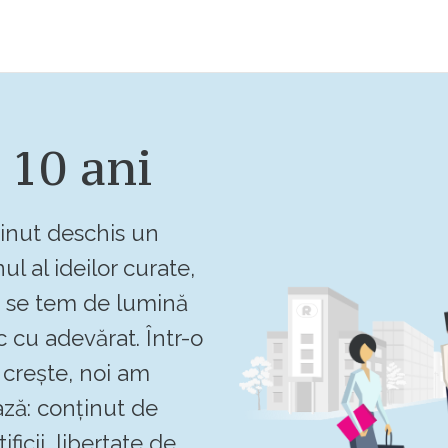
 10 ani
inut deschis un
ul al ideilor curate,
u se tem de lumină
c cu adevărat. Într-o
crește, noi am
ză: conținut de
ificii, libertate de