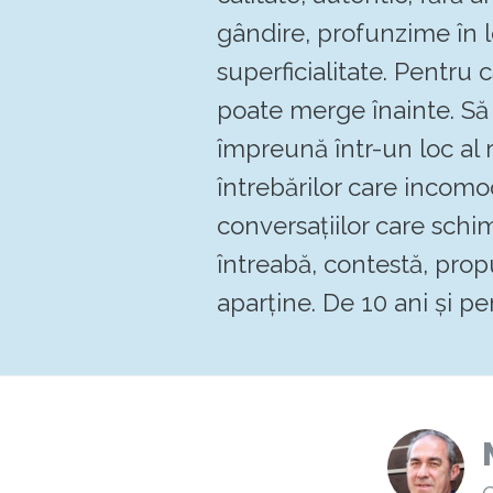
gândire, profunzime în 
superficialitate. Pentru
poate merge înainte. 
împreună într-un loc al re
întrebărilor care incomo
conversațiilor care schi
întreabă, contestă, pro
aparține. De 10 ani și pen