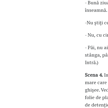
- Bună ziu
înseamnă.
-Nu știți 
- Nu, cu c
- Păi, nu a
stânga, pâ
Intră.)
Scena 4.
I
mare care 
ghișee. Ved
folie de pl
de detenți