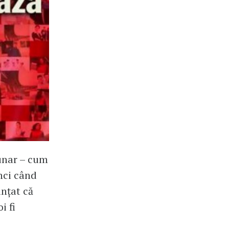
lunar – cum
unci când
nțat că
i fi