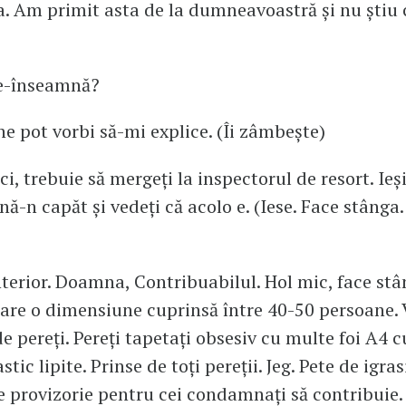
a. Am primit asta de la dumneavoastră și nu știu 
ce-înseamnă?
ine pot vorbi să-mi explice. (Îi zâmbește)
ici, trebuie să mergeți la inspectorul de resort. Ieși
nă-n capăt și vedeți că acolo e. (Iese. Face stânga
nterior. Doamna, Contribuabilul. Hol mic, face st
are o dimensiune cuprinsă între 40-50 persoane.
e pereți. Pereți tapetați obsesiv cu multe foi A4 c
astic lipite. Prinse de toți pereții. Jeg. Pete de igra
e provizorie pentru cei condamnați să contribuie