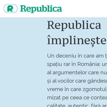
Sari
la
continut
Republica
împlinește
Un deceniu în care am ț
spațiu rar în România: un
al argumentelor care n
și al vocilor care gândes
vreme în care zgomotul 
mizat pe ceea ce contea
calitate, autentic, fără art