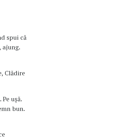
nd spui că
, ajung.
e, Clădire
 Pe ușă.
Semn bun.
ce