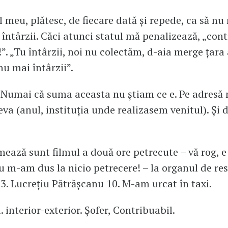
ul meu, plătesc, de fiecare dată și repede, ca să nu
ă întârzii. Căci atunci statul mă penalizează, „con
i!”. „Tu întârzii, noi nu colectăm, d-aia merge țar
nu mai întârzii”.
 Numai că suma aceasta nu știam ce e. Pe adresă 
eva (anul, instituția unde realizasem venitul). Și 
mează sunt filmul a două ore petrecute – vă rog, e
u m-am dus la nicio petrecere! – la organul de res
 3. Lucrețiu Pătrășcanu 10. M-am urcat în taxi.
i. interior-exterior. Șofer, Contribuabil.