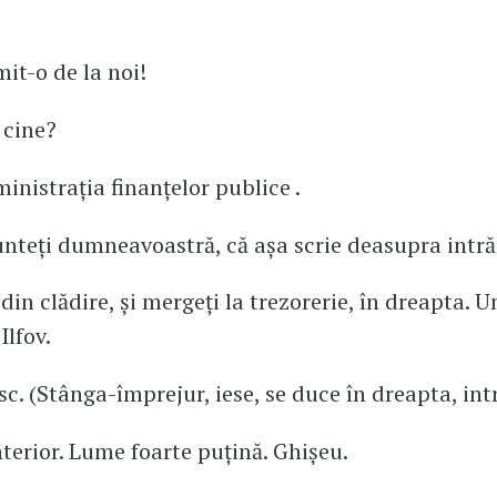
mit-o de la noi!
 cine?
ministrația finanțelor publice .
sunteți dumneavoastră, că așa scrie deasupra intră
i din clădire, și mergeți la trezorerie, în dreapta. 
Ilfov.
c. (Stânga-împrejur, iese, se duce în dreapta, intr
terior. Lume foarte puțină. Ghișeu.