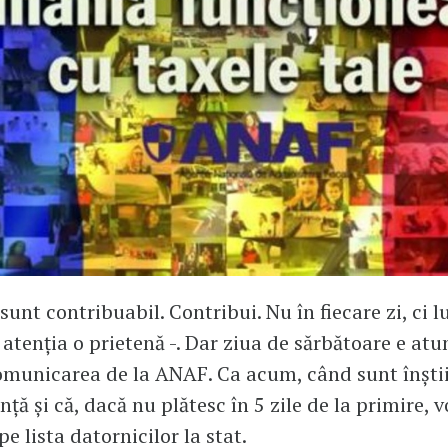
sunt contribuabil. Contribui. Nu în fiecare zi, ci 
 atenția o prietenă -. Dar ziua de sărbătoare e at
omunicarea de la ANAF. Ca acum, când sunt înștii
ță și că, dacă nu plătesc în 5 zile de la primire, vo
e lista datornicilor la stat.