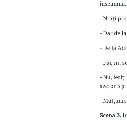
înseamnă.
- N-ați pri
- Dar de la
- De la Ad
- Păi, nu 
- Nu, ieșiț
sector 3 și 
- Mulțumes
Scena 3.
In