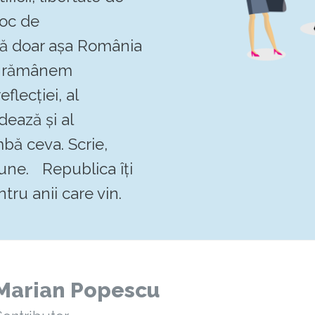
loc de
 că doar așa România
Să rămânem
flecției, al
dează și al
mbă ceva. Scrie,
pune. Republica îți
tru anii care vin.
Marian Popescu