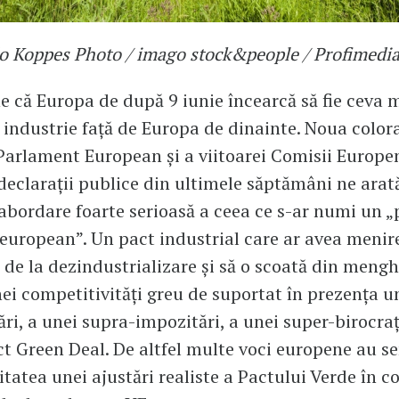
o Koppes Photo / imago stock&people / Profimedi
 că Europa de după 9 iunie încearcă să fie ceva 
 industrie față de Europa de dinainte. Noua color
 Parlament European și a viitoarei Comisii Europen
declarații publice din ultimele săptămâni ne arată
 abordare foarte serioasă a ceea ce s-ar numi un „
 european”. Un pact industrial care ar avea menir
 de la dezindustrializare și să o scoată din meng
ei competitivități greu de suportat în prezența u
ri, a unei supra-impozitări, a unei super-birocrați
ict Green Deal. De altfel multe voci europene au 
itatea unei ajustări realiste a Pactului Verde în 