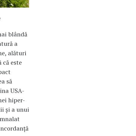
a
mai blândă
atură a
e, alături
 că este
pact
ea să
hina USA-
nei hiper-
i și a unui
semnalat
concordanță