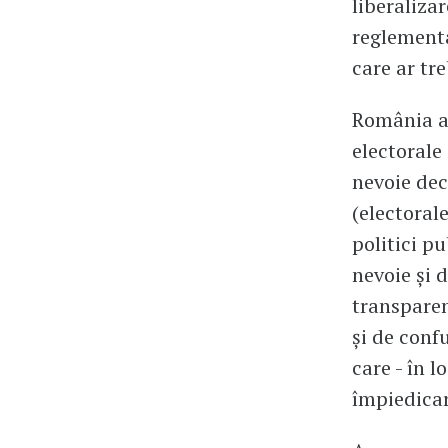
liberalizar
reglementa
care ar tr
România ar
electorale 
nevoie deci
(electoral
politici pu
nevoie și 
transparen
și de conf
care - în l
împiedicar