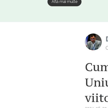
Află mai multe
C
Cum 
Uni
viit