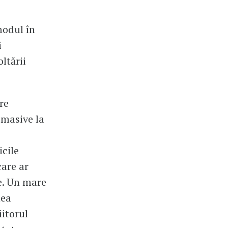
modul în
i
ltării
re
 masive la
icile
are ar
e. Un mare
nea
iitorul