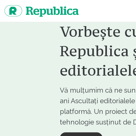
Sari
la
continut
Vorbește c
Republica ș
editorialel
Vă mulțumim că ne sunte
ani Ascultați editorialel
platformă. Un proiect de
tehnologie susținut d