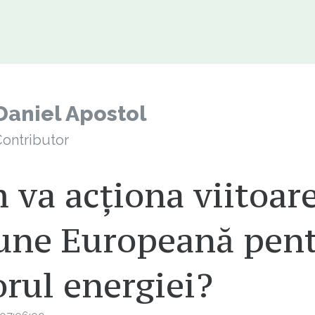
Daniel Apostol
ontributor
va acționa viitoar
une Europeană pen
orul energiei?