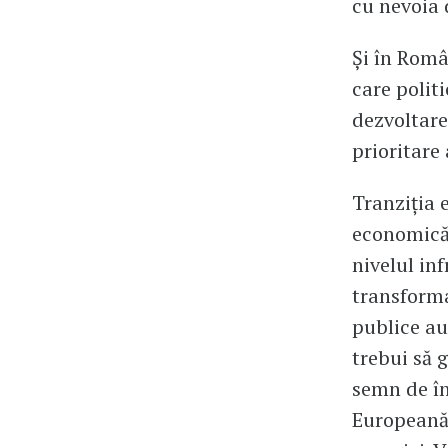
cu nevoia 
Și în Româ
care politi
dezvoltare,
prioritare 
Tranziția 
economică 
nivelul inf
transforma
publice au
trebui să 
semn de în
Europeană 