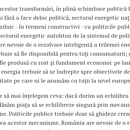
acestor transformări, în plină schimbare politică l
i fără a face deloc politică, sectorul energetic naț
ilnic - în termeni constructivi - cu politicile publ
sectorul energetic autohton de la sistemul de poli
re nevoie de o rezolvare inteligentă a trilemei ene
ebuie să fie disponibilă pentru toți consumatorii;
 fie produsă cu rost și fundament economic pe lan
 energia trebuie să se îndrepte spre obiectivele de
itate pe care ni le asumăm cu toții la nivel europ
e să mai înțelegem ceva: dacă dorim un echilibru 
 lăsăm piața să se echilibreze singură prin mecan
ne. Politicile publice trebuie doar să ghideze crea
ea acestor mecanisme. România are nevoie de o r