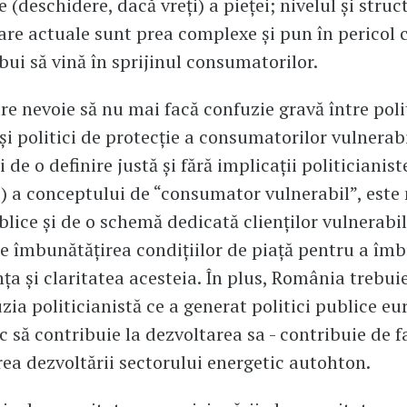
e (deschidere, dacă vreți) a pieței; nivelul și stru
re actuale sunt prea complexe și pun în pericol
ebui să vină în sprijinul consumatorilor.
e nevoie să nu mai facă confuzie gravă între poli
și politici de protecție a consumatorilor vulnerabi
 de o definire justă și fără implicații politicianist
e) a conceptului de “consumator vulnerabil”, este
blice și de o schemă dedicată clienților vulnerabil
de îmbunătățirea condițiilor de piață pentru a îm
ța și claritatea acesteia. În plus, România trebui
uzia politicianistă ce a generat politici publice e
oc să contribuie la dezvoltarea sa - contribuie de f
ea dezvoltării sectorului energetic autohton.