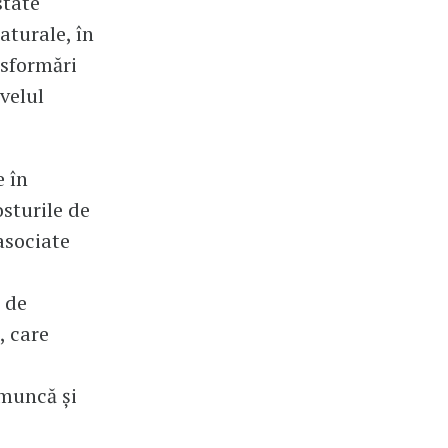
state
aturale, în
ansformări
velul
e în
osturile de
asociate
 de
, care
 muncă și