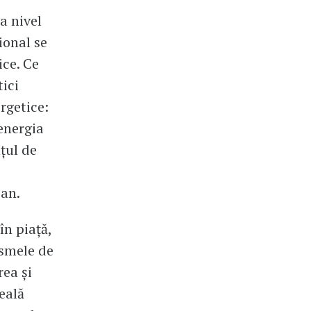
a nivel
ional se
ice. Ce
tici
rgetice:
 energia
țul de
ean.
în piață,
ismele de
rea și
eală