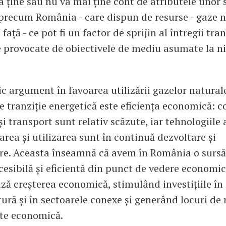
Va ține sau nu va mai ține cont de atributele unor 
recum România - care dispun de resurse - gaze n
 față - ce pot fi un factor de sprijin al întregii tr
provocate de obiectivele de mediu asumate la ni
c argument în favoarea utilizării gazelor natural
e tranziție energetică este eficiența economică: c
și transport sunt relativ scăzute, iar tehnologiile 
area și utilizarea sunt în continuă dezvoltare și
are. Aceasta înseamnă că avem în România o sursă
cesibilă și eficientă din punct de vedere economic
ză creșterea economică, stimulând investițiile în
tură și în sectoarele conexe și generând locuri de
ate economică.