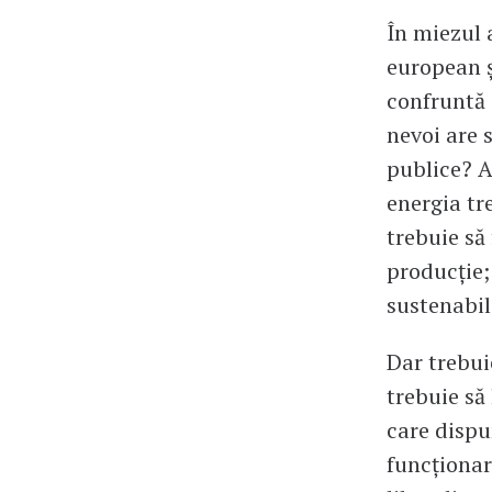
În miezul 
european ș
confruntă z
nevoi are 
publice? A
energia tr
trebuie să
producție;
sustenabil
Dar trebui
trebuie să
care dispu
funcționar