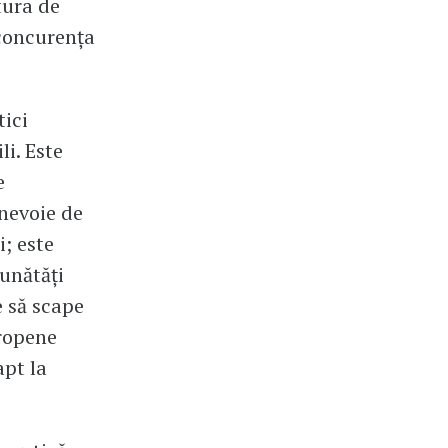
ctura de
 concurența
tici
li. Este
e
 nevoie de
i; este
bunătăți
e să scape
uropene
apt la