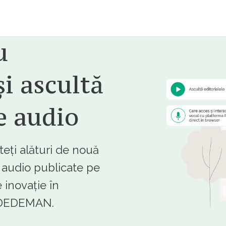
u
i ascultă
e audio
ți alături de nouă
e audio publicate pe
 inovație în
e DEDEMAN.