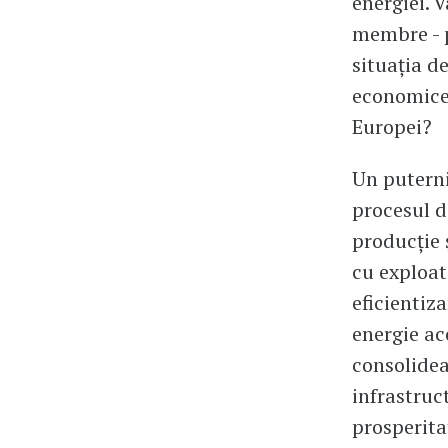
energiei. 
membre - p
situația de
economice 
Europei?
Un puterni
procesul d
producție 
cu exploat
eficientiz
energie ac
consolidea
infrastruc
prosperit