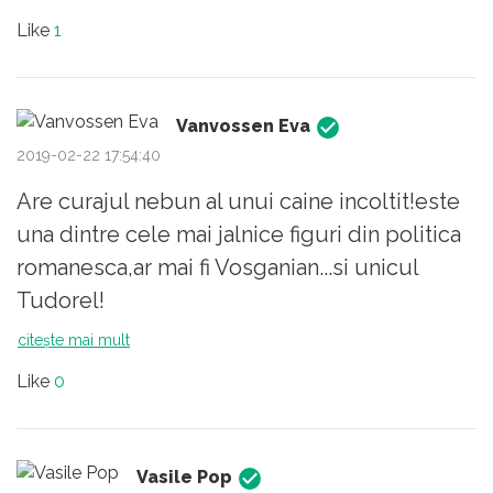
tradat pe Horea, Closca si Crisan, aratau la
Like
1
fata ca_ciorbea ... Doamne iarta-ne, nu cred
ca vom iesi vreodata din inferioritate, ridicol
si horror ...
Vanvossen Eva
2019-02-22 17:54:40
Are curajul nebun al unui caine incoltit!este
una dintre cele mai jalnice figuri din politica
romanesca,ar mai fi Vosganian...si unicul
Tudorel!
citește mai mult
Like
0
Vasile Pop