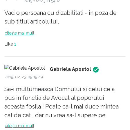
2019-02-23 11:54:12
Vad o persoana cu dizabilitati - in poza de
sub titlul articolului.
citește mai mult
Like
1
Gabriela Apostol
2019-02-23 09:19:49
Sa-i multumeasca Domnului si celui ce a
pus in functia de Avocat al poporului
aceasta fosila ! Poate ca-l mai duce mintea
cat de cat , dar nu vrea sa-l supere pe
binefacatorul lui . L-am intalnit cu multa
citește mai mult