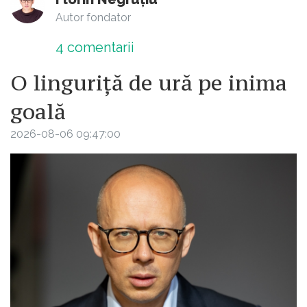
Autor fondator
4
comentarii
O linguriță de ură pe inima
goală
2026-08-06 09:47:00