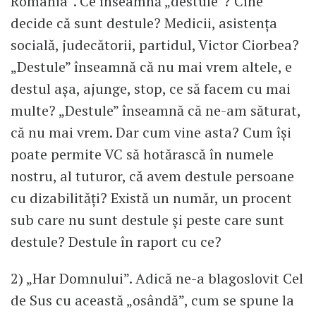
România”. Ce înseamnă „destule”? Cine
decide că sunt destule? Medicii, asistența
socială, judecătorii, partidul, Victor Ciorbea?
„Destule” înseamnă că nu mai vrem altele, e
destul așa, ajunge, stop, ce să facem cu mai
multe? „Destule” înseamnă că ne-am săturat,
că nu mai vrem. Dar cum vine asta? Cum își
poate permite VC să hotărască în numele
nostru, al tuturor, că avem destule persoane
cu dizabilități? Există un număr, un procent
sub care nu sunt destule și peste care sunt
destule? Destule în raport cu ce?
2) „Har Domnului”. Adică ne-a blagoslovit Cel
de Sus cu această „osândă”, cum se spune la