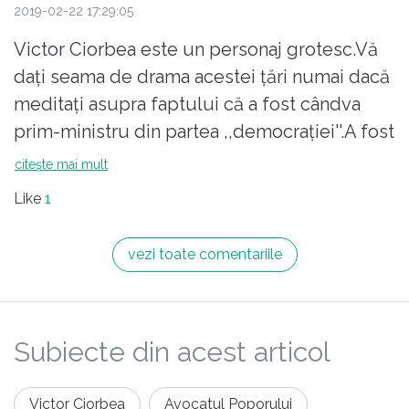
2019-02-22 17:29:05
Victor Ciorbea este un personaj grotesc.Vă
daţi seama de drama acestei ţări numai dacă
meditaţi asupra faptului că a fost cândva
prim-ministru din partea ,,democraţiei''.A fost
cândva şef mari de confederaţie
citește mai mult
sindicală,acolo unde se bagă toţi nerealizaţii
Like
1
profesional.A fost şi muritor de foame şi un
obişnuit jenant al televiziunilor.Doar foamea
vezi toate comentariile
l-a adus în situaţia de a mânca kkt.
Subiecte din acest articol
Victor Ciorbea
Avocatul Poporului