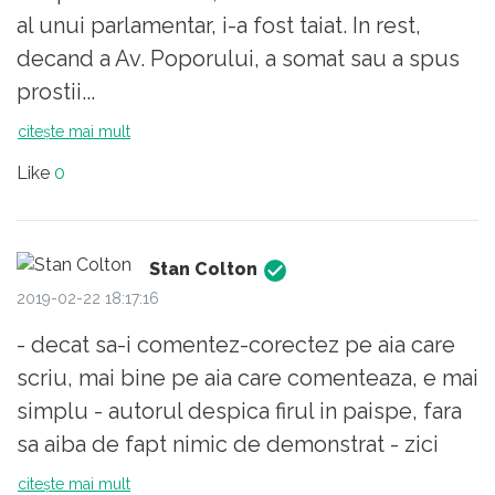
al unui parlamentar, i-a fost taiat. In rest,
decand a Av. Poporului, a somat sau a spus
prostii...
citește mai mult
Like
0
Stan Colton
2019-02-22 18:17:16
- decat sa-i comentez-corectez pe aia care
scriu, mai bine pe aia care comenteaza, e mai
simplu - autorul despica firul in paispe, fara
sa aiba de fapt nimic de demonstrat - zici
ciorbea si-ajunge - cred ca aia care i-au
citește mai mult