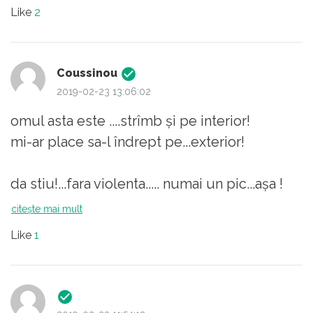
de oameni) sa ne spuna un singur lucru pe
Like
2
care la facut ptr. Popor,... . Nu merita nici banii
pe care ii primeste si nici respectul
nostru.DEMISIA tov. comunist retrezit !
Coussinou
2019-02-23 13:06:02
omul asta este ....strîmb și pe interior!
mi-ar place sa-l îndrept pe...exterior!
da stiu!...fara violenta..... numai un pic...așa !
Este un jeg!
citește mai mult
Like
1