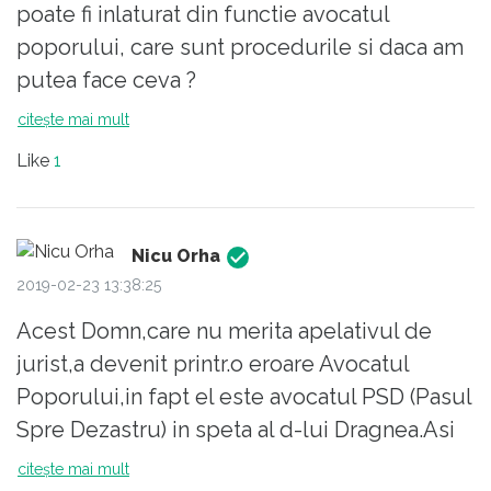
poate fi inlaturat din functie avocatul
poporului, care sunt procedurile si daca am
putea face ceva ?
citește mai mult
Like
1
Nicu Orha
2019-02-23 13:38:25
Acest Domn,care nu merita apelativul de
jurist,a devenit printr.o eroare Avocatul
Poporului,in fapt el este avocatul PSD (Pasul
Spre Dezastru) in speta al d-lui Dragnea.Asi
dori daca are bun simt (ceea ce e rar la astfel
citește mai mult