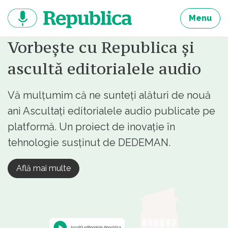
Sari
la
Menu
continut
Vorbește cu Republica și
ascultă editorialele audio
Vă mulțumim că ne sunteți alături de nouă
ani Ascultați editorialele audio publicate pe
platformă. Un proiect de inovație în
tehnologie susținut de DEDEMAN.
Află mai multe