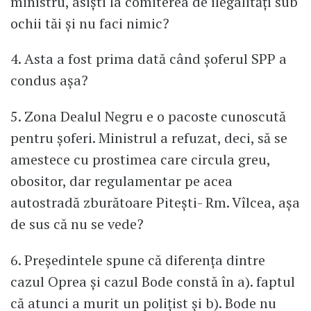
ministru, asiști la comiterea de ilegalități sub
ochii tăi și nu faci nimic?
4. Asta a fost prima dată când șoferul SPP a
condus așa?
5. Zona Dealul Negru e o pacoste cunoscută
pentru șoferi. Ministrul a refuzat, deci, să se
amestece cu prostimea care circula greu,
obositor, dar regulamentar pe acea
autostradă zburătoare Pitești- Rm. Vîlcea, așa
de sus că nu se vede?
6. Președintele spune că diferența dintre
cazul Oprea și cazul Bode constă în a). faptul
că atunci a murit un polițist și b). Bode nu