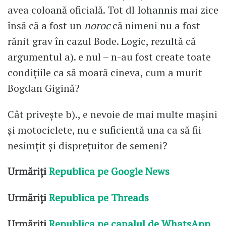
avea coloană oficială. Tot dl Iohannis mai zice
însă că a fost un
noroc
că nimeni nu a fost
rănit grav în cazul Bode. Logic, rezultă că
argumentul a). e nul – n-au fost create toate
condițiile ca să moară cineva, cum a murit
Bogdan Gigină?
Cât privește b)., e nevoie de mai multe mașini
și motociclete, nu e suficientă una ca să fii
nesimțit și disprețuitor de semeni?
Urmăriți
Republica pe Google News
Urmăriți
Republica pe Threads
Urmăriți
Republica pe canalul de WhatsApp