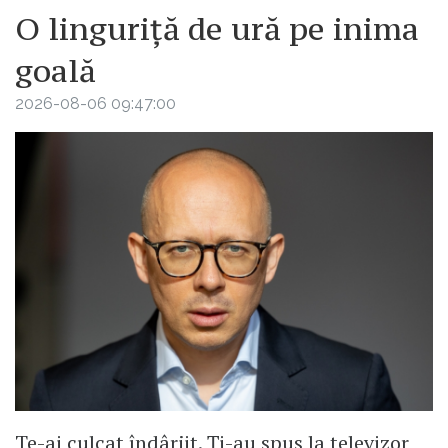
O linguriță de ură pe inima
goală
2026-08-06 09:47:00
Te-ai culcat îndârjit. Ți-au spus la televizor