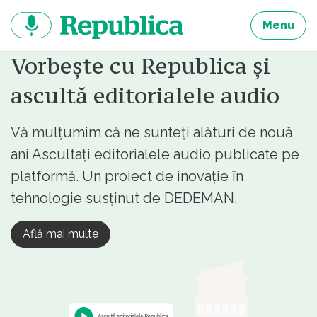
Sari
la
Menu
continut
Vorbește cu Republica și
ascultă editorialele audio
Vă mulțumim că ne sunteți alături de nouă
ani Ascultați editorialele audio publicate pe
platformă. Un proiect de inovație în
tehnologie susținut de DEDEMAN.
Află mai multe