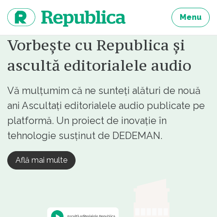
Sari
la
Menu
continut
Vorbește cu Republica și
ascultă editorialele audio
Vă mulțumim că ne sunteți alături de nouă
ani Ascultați editorialele audio publicate pe
platformă. Un proiect de inovație în
tehnologie susținut de DEDEMAN.
Află mai multe