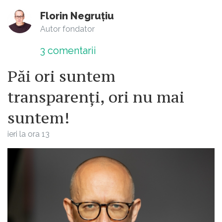
Florin Negruțiu
Autor fondator
3
comentarii
Păi ori suntem
transparenți, ori nu mai
suntem!
ieri la ora 13