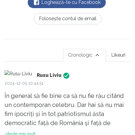
Loghează-te cu Facebook
Folosește contul de email
Cronologic
Likeuri
Rusu Liviu
2024-12-05 10:44:51
În general să fie bine ca să nu fie rău citând
un contemporan celebru. Dar hai să nu mai
fim ipocriți și în tot patriotismul ăsta
democratic față de România și față de
valorile europene și euroatlantice să fim
citește mai mult