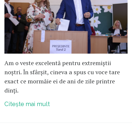
un nou automobil de lux sau la vre-o
proprietate pe riviera franceză evident că ei
sunt la adăpost de viitura economică care va
veni , tot tinerii și copiii vor suporta curbele
de sacrificiu.
Am o veste excelentă pentru extremiștii
noștri. În sfârșit, cineva a spus cu voce tare
exact ce mormăie ei de ani de zile printre
dinți.
Citește mai mult