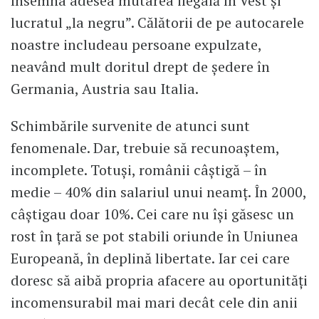
însemna adesea mutarea ilegală în Vest și
lucratul „la negru”. Călătorii de pe autocarele
noastre includeau persoane expulzate,
neavând mult doritul drept de ședere în
Germania, Austria sau Italia.
Schimbările survenite de atunci sunt
fenomenale. Dar, trebuie să recunoaștem,
incomplete. Totuși, românii câștigă – în
medie – 40% din salariul unui neamț. În 2000,
câștigau doar 10%. Cei care nu își găsesc un
rost în țară se pot stabili oriunde în Uniunea
Europeană, în deplină libertate. Iar cei care
doresc să aibă propria afacere au oportunități
incomensurabil mai mari decât cele din anii