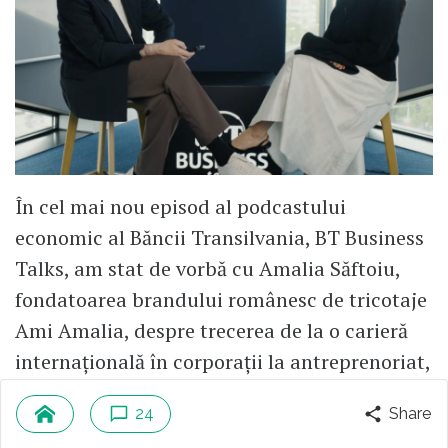
În cel mai nou episod al podcastului
economic al Băncii Transilvania, BT Business
Talks, am stat de vorbă cu Amalia Săftoiu,
fondatoarea brandului românesc de tricotaje
Ami Amalia, despre trecerea de la o carieră
internațională în corporații la antreprenoriat,
despre alegerea de a produce în România și
24
Share
despre răbdarea necesară pentru a construi