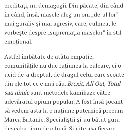
creditați, nu demagogii. Din păcate, din când
în când, însă, masele aleg un om „de-al lor”
mai guraliv și mai agresiv, care, culmea, le
vorbește despre „supremația maselor” în stil
emoțional.
Astfel îmbătate de atâta empatie,
comunitățile nu duc rațiunea la culcare, ci o
ucid de-a dreptul, de dragul celui care scoate
din ele tot ce e mai rău.
Brexit, All Out
,
Totul
sau nimic
sunt metodele kamikaze către
adevăratul opium popular. A fost însă șocant
să vedem asta la o națiune puternică precum
Marea Britanie. Specialiștii și-au bătut gura
degeaba timp de o lună. Și uite așa fiecare