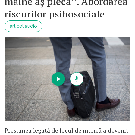
mâine aș pleca’’. Abordarea
propria plapuma si atunci devin periculosi.
Dar spre exemplu un Gadafi care imi tinea
riscurilor psihosociale
sub lant toti "allah-akbarii" e de preferat
articol audio
inmiit unui cretin de la Bruxelles care mi-i
aduce in fata casei.
Haideti sa incetam sa fim ipocriti: nu ne
convin putorile, lenesii, nebunii, primitivii
sau sceleratii religios.Dar "oficial" ne dam cu
pumnul in piept pentru valori "echitabile".
Personal m-as simti infinit mai in siguranta in
Rusia, China, Ungaria sau viitoarea UK decat
in tari " cuvilizate si corecte" unde oricand
pot fi impuscat cu rafale de kalasnikov la o
terasa in timp ce imi beau cafeaua.Fara sa fi
deranjat pe nimeni.
Presiunea legată de locul de muncă a devenit