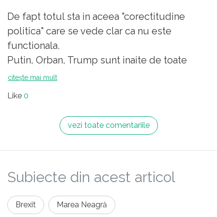
De fapt totul sta in aceea "corectitudine
politica" care se vede clar ca nu este
functionala.
Putin, Orban, Trump sunt inaite de toate
nationalisti si xenofobi.Ceea ce este de fapt
citește mai mult
un lucru sanatos pentru cei care-atentie-inca
Like
0
mai muncesc si isi doresc un mediu social
sanatos, curat si securizat.
vezi toate comentariile
S-a vazut clar ca integrarea unor entitati de
genul tiganilor sau musulmanilor este
imposibila.Doar printr-un sistem de
Subiecte din acest articol
excludere si limitare clara a accesului,
aceste cimunitati nu vor produce disconfort
si pericol public.
Brexit
Marea Neagră