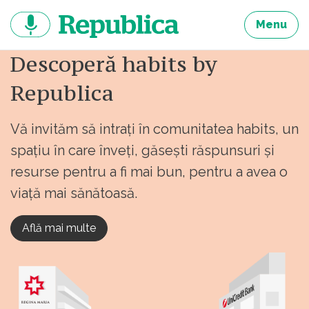
Sari
la
Menu
continut
Descoperă habits by
Republica
Vă invităm să intrați în comunitatea habits, un
spațiu în care înveți, găsești răspunsuri și
resurse pentru a fi mai bun, pentru a avea o
viață mai sănătoasă.
Află mai multe