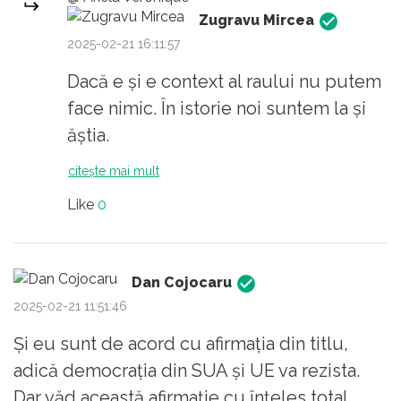
Zugravu Mircea
2025-02-21 16:11:57
Dacă e și e context al raului nu putem
face nimic. În istorie noi suntem la și
ăștia.
citește mai mult
Like
0
Dan Cojocaru
2025-02-21 11:51:46
Și eu sunt de acord cu afirmația din titlu,
adică democrația din SUA și UE va rezista.
Dar văd această afirmație cu înțeles total