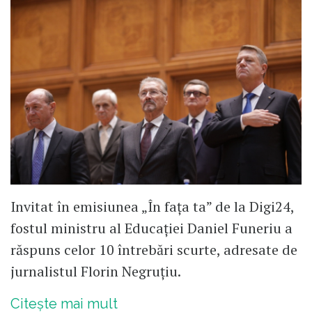
potrivește de minune în vremurile
tulburi pe care le trăim.
Nu pot să-i înțeleg pe susținătorii lui
Putin. Încă nu au priceput că individul
ăsta nu are în comun nici cât negru
sub unghie cu democrația? Iar dacă
Trump bate palma cu el, vom asista
(încă o dată) la o nouă împărțire a
sferelor de influență.
Invitat în emisiunea „În fața ta” de la Digi24,
fostul ministru al Educației Daniel Funeriu a
Ni se tot spune că România trăiește
răspuns celor 10 întrebări scurte, adresate de
cea mai bună perioadă a existenței
jurnalistul Florin Negruțiu.
sale. Așa o fi, nu contrazic ideea.
Numai că „traiul pe vătrai” s-a cam
Citește mai mult