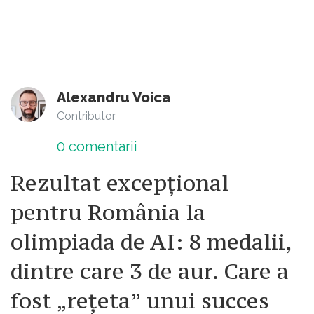
terminat și vine scadența...
Mă luai cu vorba când nu era cazul.
Mai bine beau una mică...
Alexandru Voica
Contributor
0
comentarii
Rezultat excepțional
pentru România la
olimpiada de AI: 8 medalii,
dintre care 3 de aur. Care a
fost „rețeta” unui succes