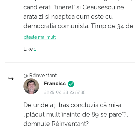
cand erati 'tinerel' si Ceausescu ne
arata zi si noaptea cum este cu
democratia comunista. Timp de 34 de
ani in care a tot fost ales , si reales , ca
citește mai mult
lider iubit . Ça si Putin. Si acum asta
Like
1
vrea si Trump. Putere pe viata. Regi.
Pe ei putem sa-i intelegem. Mai greu
cu cei care ii sustin impotriva
@ Réinventant
propriilor interese....
Francisc
2025-02-23 23:57:35
De unde ați tras concluzia că mi-a
„plăcut mult înainte de 89 se pare”?,
domnule Réinventant?