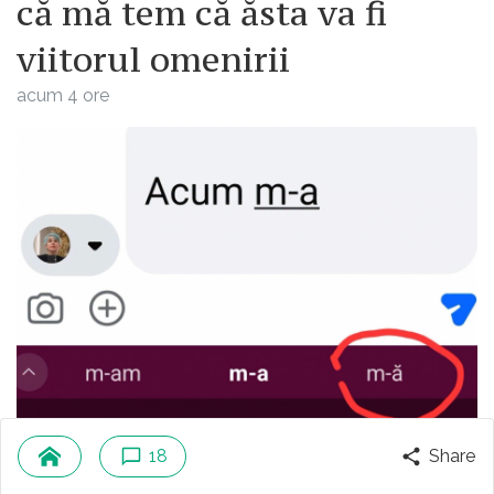
că mă tem că ăsta va fi
viitorul omenirii
acum 4 ore
18
Share
Pentru că proștii sunt mulți, din ce în ce mai