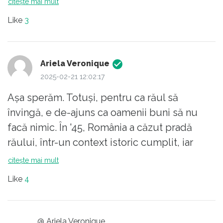
citește mai mult
Like
3
Ariela Veronique
2025-02-21 12:02:17
Aşa sperăm. Totuşi, pentru ca răul să
învingă, e de-ajuns ca oamenii buni să nu
facă nimic. În '45, România a căzut pradă
răului, într-un context istoric cumplit, iar
istoria se poate repeta. Oamenii buni,
citește mai mult
inteligenți, educați şi raționali trebuie să fie
Like
4
mai solidari şi să-şi facă vocea auzită.
@ Ariela Veronique