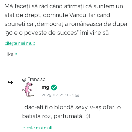
Biden. Care conduceri se zbat pe ultima sută
ca FBI-ul sa ii mai urmareasca. Va amintiti ce
Mă faceți să râd când afirmați că suntem un
de metri în încercarea de a rămâne la putere.
zicea un fost prim ministru al Romaniei
stat de drept, domnule Vancu. Iar când
dar se zbat degeaba. Ei au pierdut deja dar
(Ponta)? "Oamenii de afaceri imi spun ca le e
spuneți că „democrația românească de după
le mai trebuie un timp până să realizeze.
frica sa mai faca ceva ca vine DNA-ul peste
'90 e o poveste de succes” îmi vine să
După aceea, democrația va reveni și în
ei, asa nu se poate lucra in tara asta"- citat
plâng...
Europa noastră iar aerul va redeveni
citește mai mult
din memorie...
respirabil.
Like
2
@ Francisc
mg
2025-02-21 11:24:59
..dac-ați fi o blondă sexy, v-aș oferi o
batistă roz, parfumată.. :))
citește mai mult