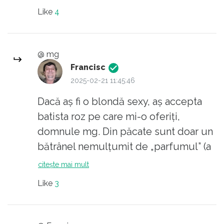
Like
4
@ mg
Francisc
2025-02-21 11:45:46
Dacă aș fi o blondă sexy, aș accepta
batista roz pe care mi-o oferiți,
domnule mg. Din păcate sunt doar un
bătrânel nemulțumit de „parfumul” (a
se citi duhoarea!) „democrației” în care
citește mai mult
am îmbătrânit...
Like
3