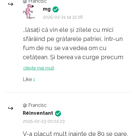
@ Francisc
mg
2025-02-21 14:32:26
..lăsați că vin ele și zilele cu mici
sfârâind pe grătarele patriei, într-un
fum de nu se va vedea om cu
cetățean. Și berea va curge precum
apa aia a lui CG..
citește mai mult
Like
1
@ Francisc
Réinventant
2025-02-23 00:02:23
V-a placut mult inainte de 89 se pare,