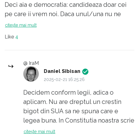
Deci aia e democratia: candideaza doar cei
pe care ii vrem noi. Daca unul/una nu ne
place, nu ii dam dreptul sa candideze.
citește mai mult
Democratie PCR. Succesuri!
Like
4
@ IraM
Daniel Sibisan
2025-02-21 16:25:26
Decidem conform legii, adica o
aplicam. Nu are dreptul un crestin
bigot din SUA sa ne spuna care e
legea buna. In Constitutia noastra scrie
ca nimeni nu e mai presus de lege. La
citește mai mult