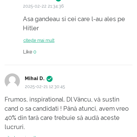
2025-02-22 21:34:36
Asa gandeau si cei care l-au ales pe
Hitler
citește mai mult
Like
0
Mihai D.
2025-02-21 12:30:45
Frumos, inspirational. Dl Vâncu, vă sustin
cand o sa candidati ! Până atunci, avem vreo
40% din tară care trebuie să audă aceste
lucruri.