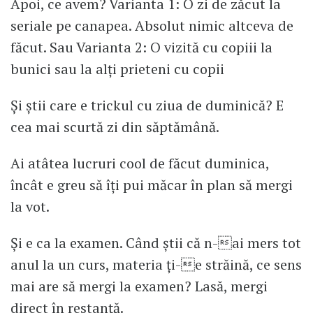
Apoi, ce avem? Varianta 1: O zi de zăcut la
seriale pe canapea. Absolut nimic altceva de
făcut. Sau Varianta 2: O vizită cu copiii la
bunici sau la alți prieteni cu copii
Și știi care e trickul cu ziua de duminică? E
cea mai scurtă zi din săptămână.
Ai atâtea lucruri cool de făcut duminica,
încât e greu să îți pui măcar în plan să mergi
la vot.
Și e ca la examen. Când știi că n-ai mers tot
anul la un curs, materia ți-e străină, ce sens
mai are să mergi la examen? Lasă, mergi
direct în restanță.