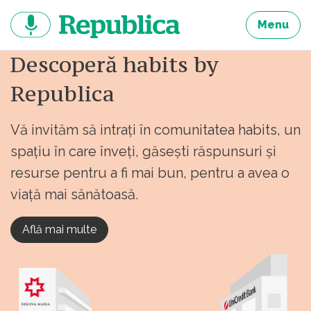
Sari
la
Menu
continut
Descoperă habits by
Republica
Vă invităm să intrați în comunitatea habits, un
spațiu în care înveți, găsești răspunsuri și
resurse pentru a fi mai bun, pentru a avea o
viață mai sănătoasă.
Află mai multe