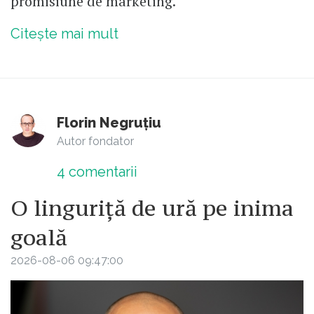
promisiune de marketing.
Citește mai mult
Florin Negruțiu
Autor fondator
4
comentarii
O linguriță de ură pe inima
goală
2026-08-06 09:47:00