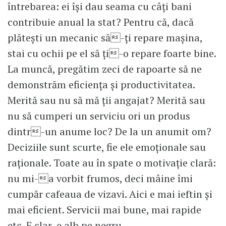
întrebarea: ei își dau seama cu câți bani
contribuie anual la stat? Pentru că, dacă
plătești un mecanic să-ți repare mașina,
stai cu ochii pe el să ți-o repare foarte bine.
La muncă, pregătim zeci de rapoarte să ne
demonstrăm eficiența și productivitatea.
Merită sau nu să mă ții angajat? Merită sau
nu să cumperi un serviciu ori un produs
dintr-un anume loc? De la un anumit om?
Deciziile sunt scurte, fie ele emoționale sau
raționale. Toate au în spate o motivație clară:
nu mi-a vorbit frumos, deci mâine îmi
cumpăr cafeaua de vizavi. Aici e mai ieftin și
mai eficient. Servicii mai bune, mai rapide
etc. E clar, e alb pe negru.