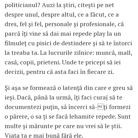
politicianul? Auzi la știri, citești pe net
despre unul, despre altul, ce a făcut, ce a
dres, fel și fel, personale și profesionale, că
parcă îți vine să dai mai repede play la un
filmuleț cu pisici de destindere și să te întorci
la treaba ta. La lucrurile zilnice: muncă, mall,
casă, copii, prieteni. Unde te pricepi să iei
decizii, pentru că asta faci în fiecare zi.
Și așa se formează o latență din care e greu să
ieși. Dacă, până la urmă, îți faci curaj să te
documentezi puțin, să încerci să-ți formezi
o părere, o sa ți se facă lehamite repede. Sunt
multe și mărunte pe care nu vrei să le știi.
Viața ta e mai bună fără ele.