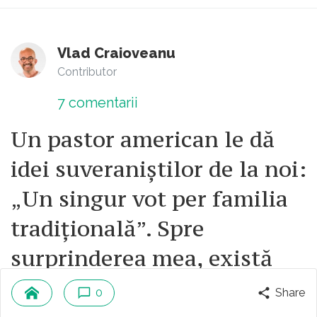
Vlad Craioveanu
Contributor
7
comentarii
Un pastor american le dă
idei suveraniștilor de la noi:
„Un singur vot per familia
tradițională”. Spre
surprinderea mea, există
femei care militează pentru
0
Share