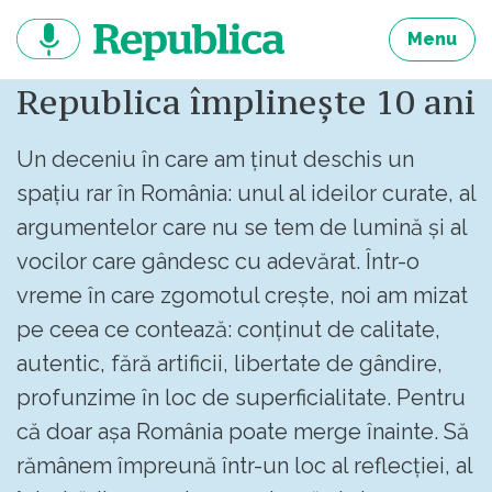
Sari
la
Menu
continut
Republica împlinește 10 ani
Un deceniu în care am ținut deschis un
spațiu rar în România: unul al ideilor curate, al
argumentelor care nu se tem de lumină și al
vocilor care gândesc cu adevărat. Într-o
vreme în care zgomotul crește, noi am mizat
pe ceea ce contează: conținut de calitate,
autentic, fără artificii, libertate de gândire,
profunzime în loc de superficialitate. Pentru
că doar așa România poate merge înainte. Să
rămânem împreună într-un loc al reflecției, al