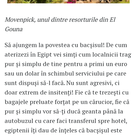
Movenpick, unul dintre resorturile din El
Gouna
Să ajungem la povestea cu bacșisul! De cum
aterizezi în Egipt vei simți cum localnicii trag
pur și simplu de tine pentru a primi un euro
sau un dolar în schimbul serviciului pe care
sunt dispuși să-l facă. Nu sunt agresivi, ci
doar extrem de insitenți! Fie că te trezești cu
bagajele preluate forțat pe un cărucior, fie că
pur și simplu vor să-ți ducă geanta până la
autobuzul cu care faci transferul spre hotel,
egiptenii îți dau de înțeles că bacșișul este