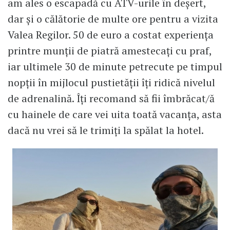
am ales o escapadă cu ATV-urile în deșert,
dar și o călătorie de multe ore pentru a vizita
Valea Regilor. 50 de euro a costat experiența
printre munții de piatră amestecați cu praf,
iar ultimele 30 de minute petrecute pe timpul
nopții în mijlocul pustietății îți ridică nivelul
de adrenalină. Îți recomand să fii îmbrăcat/ă
cu hainele de care vei uita toată vacanța, asta
dacă nu vrei să le trimiți la spălat la hotel.