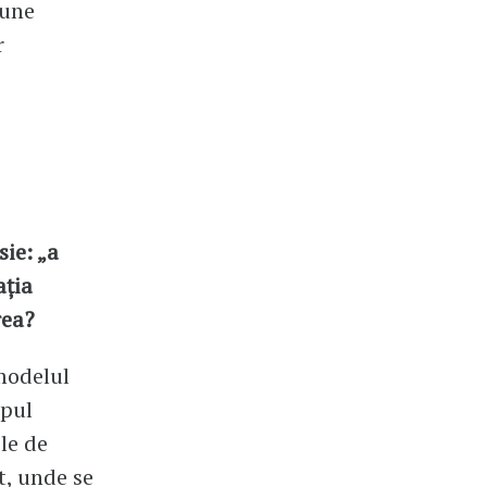
iune
r
sie: „a
ația
rea?
modelul
rpul
le de
t, unde se