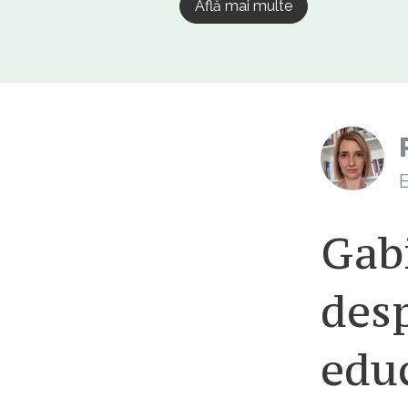
Află mai multe
E
Gabi
desp
edu