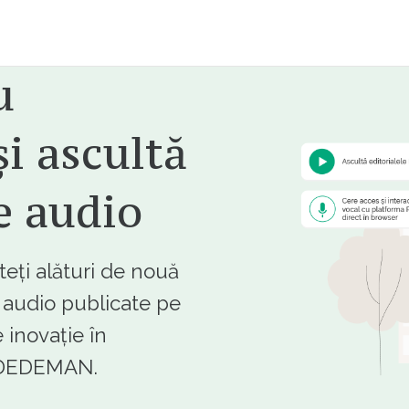
u
i ascultă
e audio
ți alături de nouă
e audio publicate pe
 inovație în
e DEDEMAN.