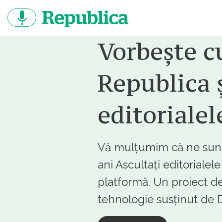
Sari
la
continut
Vorbește c
Republica ș
editorialel
Vă mulțumim că ne sunte
ani Ascultați editorialel
platformă. Un proiect de
tehnologie susținut d