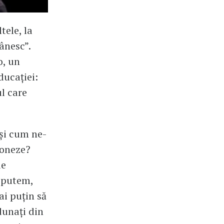
ele, la
ânesc”.
o, un
ducației:
ul care
 și cum ne-
ioneze?
de
e putem,
ai puțin să
dunați din