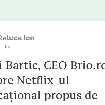
Raluca Ion
ditor
 Bartic, CEO Brio.ro
re Netflix-ul
cațional propus de