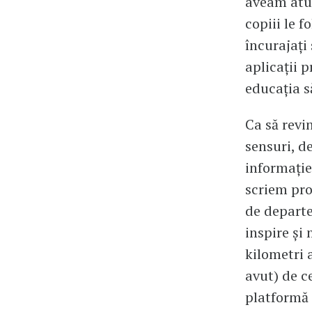
aveam atun
copiii le 
încurajați
aplicații 
educația să
Ca să revi
sensuri, d
informație
scriem pro
de departe
inspire și
kilometri
avut) de c
platformă 