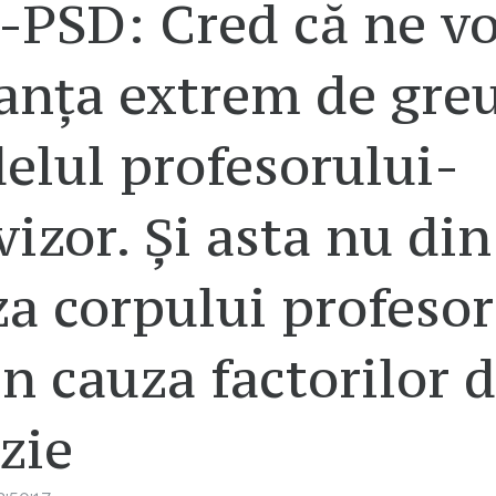
-PSD: Cred că ne v
anța extrem de gre
elul profesorului-
vizor. Și asta nu din
a corpului profesor
in cauza factorilor 
zie