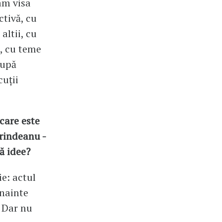
am visa
ctivă, cu
altii, cu
l, cu teme
după
cuții
care este
Grindeanu -
ă idee?
ie: actul
înainte
 Dar nu