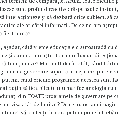
ci termeni de comparație. Acum, toate mediile p
folosesc sunt profund reactive: răspunsul e instant,
 să interacționeze și să dezbată orice subiect, să c
practice ale oricărei informații. De ce ne-am aștep
 fie diferită?
n, așadar, câtă vreme educația e o autostradă cu 
e ce și cum ne-am aștepta ca un flux unidirecțion
 să funcționeze? Mai mult decât atât, când hârtia
grame de guvernare suportă orice, când putem vi
 putem, când oricum programele acestea sunt fă
 mai puțin să fie aplicate (nu mai fac analogia cu
 adunați din TOATE programele de guvernare pe c
e am visa atât de limitat? De ce nu ne-am imagin
interactivă, cu lecții în care putem pune întrebări