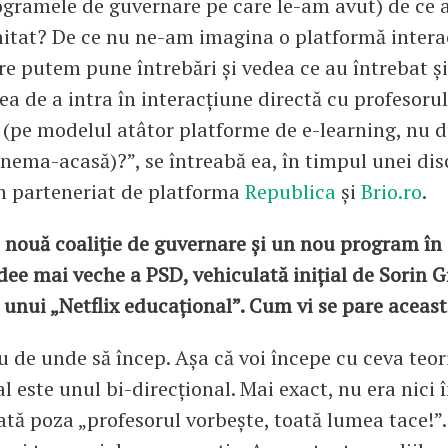
gramele de guvernare pe care le-am avut) de ce 
mitat? De ce nu ne-am imagina o platformă intera
are putem pune întrebări și vedea ce au întrebat și 
tea de a intra în interacțiune directă cu profesoru
i (pe modelul atâtor platforme de e-learning, nu 
nema-acasă)?”, se întreabă ea, în timpul unei dis
în parteneriat de platforma
Republica
și
Brio.ro
.
nouă coaliție de guvernare și un nou program în 
idee mai veche a PSD, vehiculată inițial de Sorin 
a unui „Netflix educațional”. Cum vi se pare aceast
iu de unde să încep. Așa că voi începe cu ceva teor
l este unul bi-direcțional. Mai exact, nu era nici 
ă poza „profesorul vorbește, toată lumea tace!”.