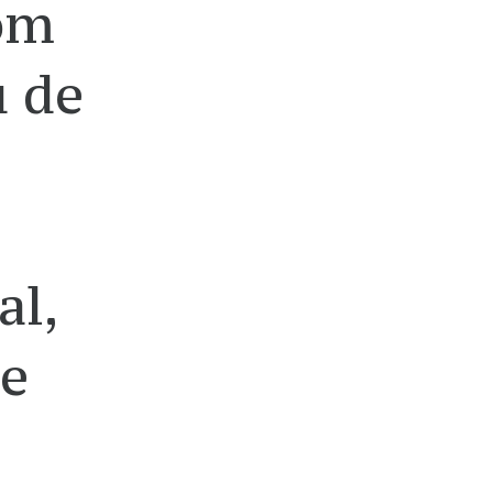
om
u de
al,
de