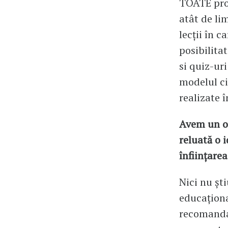
TOATE pro
atât de li
lecții în c
posibilita
si quiz-ur
modelul ci
realizate 
Avem un o 
reluată o 
înființare
Nici nu șt
educaționa
recomandat