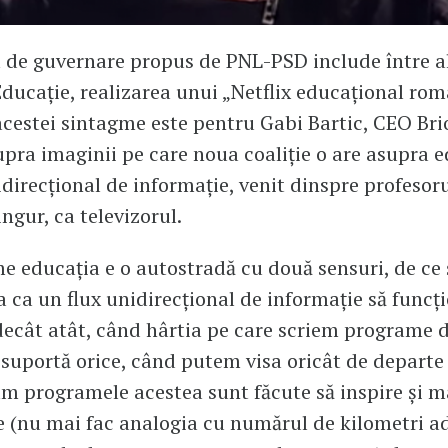
de guvernare propus de PNL-PSD include între alt
Educație, realizarea unui „Netflix educațional rom
acestei sintagme este pentru Gabi Bartic, CEO Bri
upra imaginii pe care noua coaliție o are asupra e
idirecțional de informație, venit dinspre profesor
ngur, ca televizorul.
e educația e o autostradă cu două sensuri, de ce
 ca un flux unidirecțional de informație să funcț
ecât atât, când hârtia pe care scriem programe 
suportă orice, când putem visa oricât de depart
m programele acestea sunt făcute să inspire și m
te (nu mai fac analogia cu numărul de kilometri a