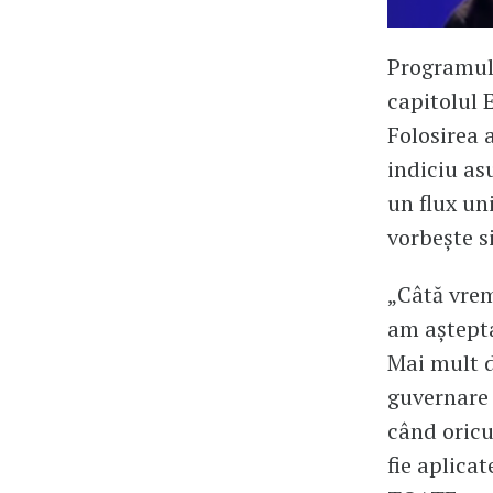
Programul 
capitolul 
Folosirea 
indiciu as
un flux un
vorbește si
„Câtă vrem
am aștepta
Mai mult d
guvernare 
când oricu
fie aplica