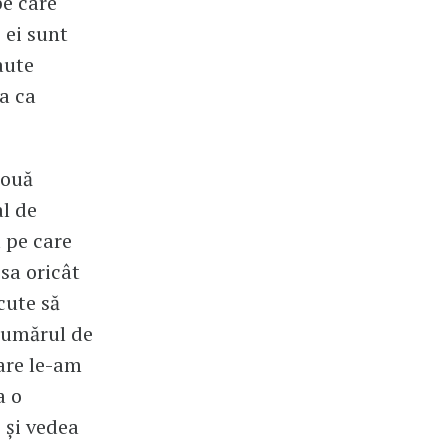
e care
 ei sunt
aute
ta ca
două
al de
 pe care
sa oricât
cute să
 numărul de
are le-am
a o
 și vedea