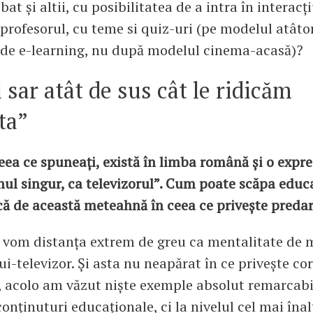
bat și altii, cu posibilitatea de a intra în interacț
 profesorul, cu teme si quiz-uri (pe modelul atâto
 de e-learning, nu după modelul cinema-acasă)?
 sar atât de sus cât le ridicăm
ta”
eea ce spuneați, există în limba română și o expre
nul singur, ca televizorul”. Cum poate scăpa educ
 de această meteahnă în ceea ce privește preda
 vom distanța extrem de greu ca mentalitate de 
ui-televizor. Și asta nu neapărat în ce privește co
, acolo am văzut niște exemple absolut remarcabi
conținuturi educaționale, ci la nivelul cel mai înal