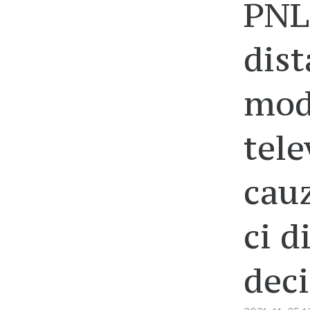
PNL
dist
mod
tele
cauz
ci d
deci