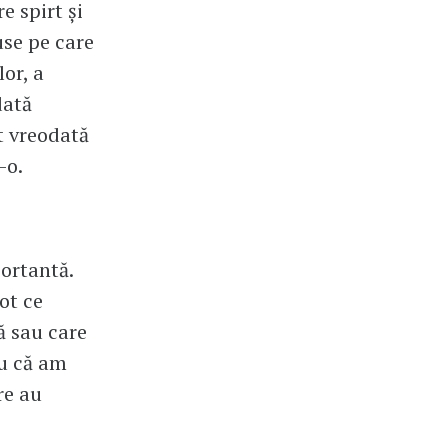
e spirt şi
use pe care
lor, a
dată
t vreodată
-o.
ortantă.
ot ce
ă sau care
ru că am
re au