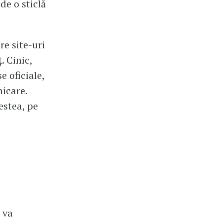
de o sticlă
re site-uri
. Cinic,
e oficiale,
nicare.
estea, pe
, va