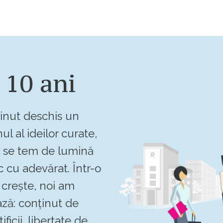
 10 ani
inut deschis un
ul al ideilor curate,
u se tem de lumină
c cu adevărat. Într-o
crește, noi am
ză: conținut de
ificii, libertate de