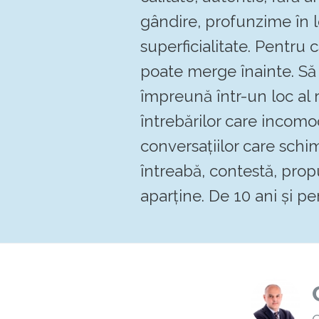
gândire, profunzime în 
superficialitate. Pentru
poate merge înainte. 
împreună într-un loc al re
întrebărilor care incomo
conversațiilor care schi
întreabă, contestă, pro
aparține. De 10 ani și pen