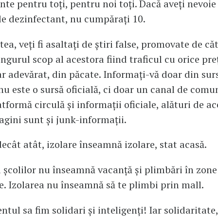
te pentru toți, pentru noi toţi. Dacă aveți nevoie 
e dezinfectant, nu cumpărați 10.
tea, veţi fi asaltaţi de ştiri false, promovate de căt
ngurul scop al acestora fiind traficul cu orice preţ
ar adevărat, din păcate. Informaţi-vă doar din surs
u este o sursă oficială, ci doar un canal de comu
tformă circulă şi informaţii oficiale, alături de ac
gini sunt şi junk-informaţii.
ecât atât, izolare înseamnă izolare, stat acasă.
 şcolilor nu înseamnă vacanţă şi plimbări în zone
. Izolarea nu înseamnă să te plimbi prin mall.
ul sa fim solidari și inteligenți! Iar solidaritate