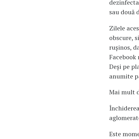
dezinfectan
sau două d
Zilele aces
obscure, si
ruşinos, d
Facebook n
Deşi pe pla
anumite pa
Mai mult d
Închiderea
aglomerate
Este moment