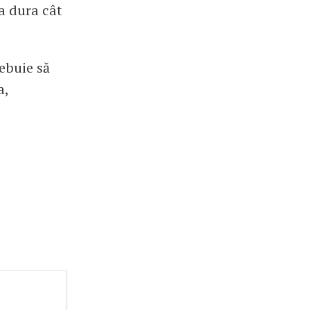
a dura cât
rebuie să
a,