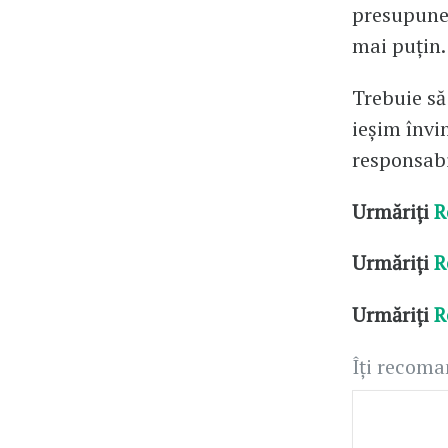
presupune 
mai puţin.
Trebuie să
ieșim învi
responsabi
Urmăriți
R
Urmăriți
R
Urmăriți
R
Îți recom