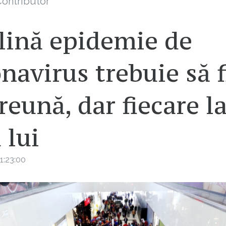
ontributor
lină epidemie de
navirus trebuie să 
eună, dar fiecare l
 lui
1:23:00