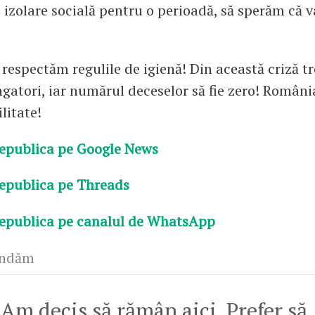
izolare socială pentru o perioadă, să sperăm că v
 respectăm regulile de igienă! Din această criză t
ngatori, iar numărul deceselor să fie zero! Români
litate!
epublica pe Google News
epublica pe Threads
epublica pe canalul de WhatsApp
andăm
Am decis să rămân aici. Prefer să