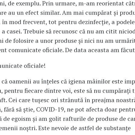
ni, de exemplu. Prin urmare, m-am reorientat cătr
re au un efect similar. Am mai cumpărat și prod
m în mod frecvent, tot pentru dezinfecţie, a podele
, a casei. Trebuie să recunosc că nu am citit nicio
ni de folosire a unor produse şi nici nu am urmări
ent comunicate oficiale. De data aceasta am făcut
unicate oficiale!
că oamenii au înțeles că igiena mâinilor este imp
, pentru fiecare dintre voi, este să nu cumpărați t
raft. Cei care tuşesc ori strănută în preajma noastr
ă, fără să ştie, COVID-19, ne pot afecta doar pent
 de egoism şi am golit rafturile de produse de ca
semenii noştri. Este nevoie de astfel de substanțe