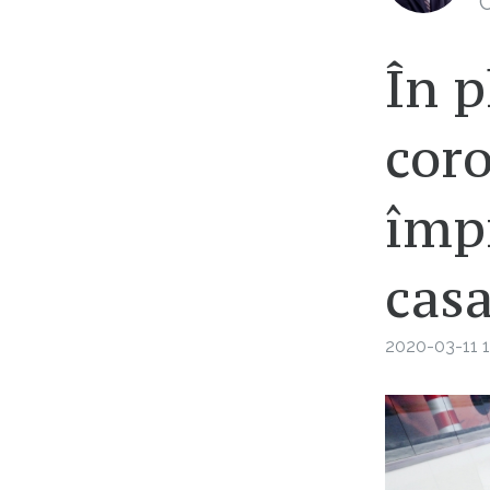
C
În p
coro
împr
casa
2020-03-11 1