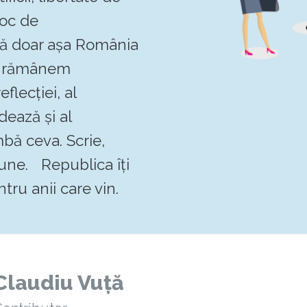
loc de
 că doar așa România
Să rămânem
flecției, al
dează și al
mbă ceva. Scrie,
pune. Republica îți
tru anii care vin.
Claudiu Vuță