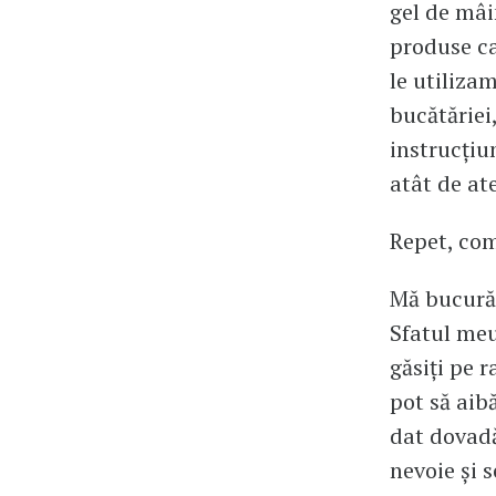
gel de mâi
produse ca
le utiliza
bucătăriei
instrucţiu
atât de at
Repet, com
Mă bucură 
Sfatul meu
găsiți pe 
pot să aib
dat dovadă
nevoie şi 