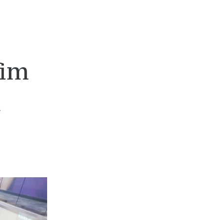
fim
a