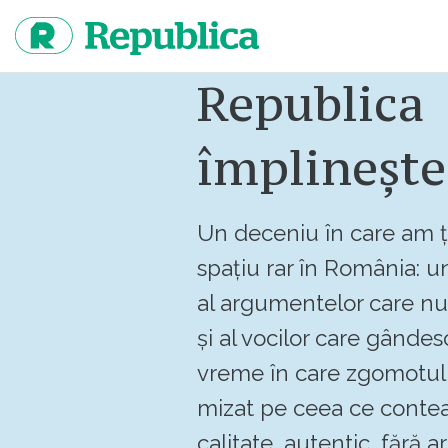
Sari
la
continut
Republica
împlinește
Un deceniu în care am ț
spațiu rar în România: un
al argumentelor care n
și al vocilor care gândes
vreme în care zgomotul 
mizat pe ceea ce contea
calitate, autentic, fără art