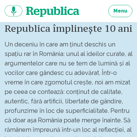
Sari
la
Menu
continut
Republica împlinește 10 ani
Un deceniu în care am ținut deschis un
spațiu rar în România: unul al ideilor curate, al
argumentelor care nu se tem de lumină și al
vocilor care gândesc cu adevărat. Într-o
vreme în care zgomotul crește, noi am mizat
pe ceea ce contează: conținut de calitate,
autentic, fără artificii, libertate de gândire,
profunzime în loc de superficialitate. Pentru
că doar așa România poate merge înainte. Să
rămânem împreună într-un loc al reflecției, al