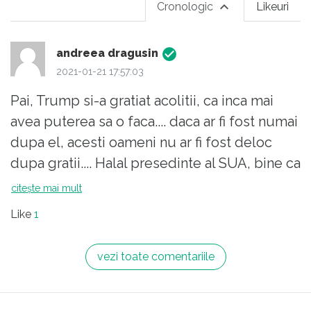
Cronologic
Likeuri
andreea dragusin
2021-01-21 17:57:03
Pai, Trump si-a gratiat acolitii, ca inca mai
avea puterea sa o faca.... daca ar fi fost numai
dupa el, acesti oameni nu ar fi fost deloc
dupa gratii.... Halal presedinte al SUA, bine ca
s-a terminat....
citește mai mult
Like
1
vezi toate comentariile