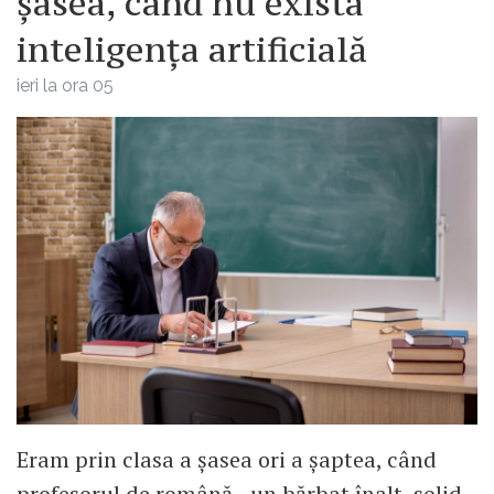
șasea, când nu exista
inteligența artificială
ieri la ora 05
Eram prin clasa a șasea ori a șaptea, când
profesorul de română - un bărbat înalt, solid,