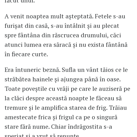
făcut unul.
A venit noaptea mult așteptată. Fetele s-au
furișat din casă, s-au întâlnit și au plecat
spre fântâna din răscrucea drumului, căci
atunci lumea era săracă și nu exista fântână
în fiecare curte.
Era întuneric beznă. Sufla un vânt tăios ce le
străbătea hainele și ajungea până în oase.
Toate poveștile cu vrăji pe care le auziseră pe
la clăci despre această noapte le făceau să
tremure și le amplifica starea de frig. Trăiau
amestecate frica și frigul ca pe o singură
stare fără nume. Chiar îndrăgostita s-a
speriat și a vrut să renunțe.