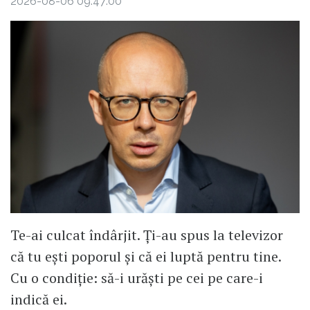
2026-08-06 09:47:00
Te-ai culcat îndârjit. Ți-au spus la televizor
că tu ești poporul și că ei luptă pentru tine.
Cu o condiție: să-i urăști pe cei pe care-i
indică ei.