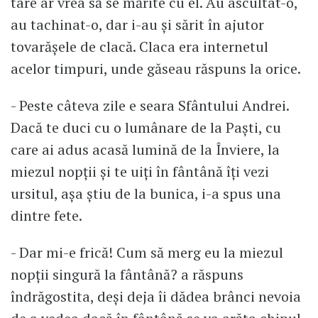
tare ar vrea să se mărite cu el. Au ascultat-o,
au tachinat-o, dar i-au și sărit în ajutor
tovarășele de clacă. Claca era internetul
acelor timpuri, unde găseau răspuns la orice.
- Peste câteva zile e seara Sfântului Andrei.
Dacă te duci cu o lumânare de la Paști, cu
care ai adus acasă lumină de la Înviere, la
miezul nopții și te uiți în fântână îți vezi
ursitul, așa știu de la bunica, i-a spus una
dintre fete.
- Dar mi-e frică! Cum să merg eu la miezul
nopții singură la fântână? a răspuns
îndrăgostita, deși deja îi dădea brânci nevoia