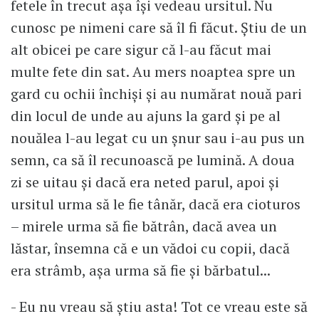
fetele în trecut așa își vedeau ursitul. Nu
cunosc pe nimeni care să îl fi făcut. Știu de un
alt obicei pe care sigur că l-au făcut mai
multe fete din sat. Au mers noaptea spre un
gard cu ochii închiși și au numărat nouă pari
din locul de unde au ajuns la gard și pe al
nouălea l-au legat cu un șnur sau i-au pus un
semn, ca să îl recunoască pe lumină. A doua
zi se uitau și dacă era neted parul, apoi și
ursitul urma să le fie tânăr, dacă era cioturos
– mirele urma să fie bătrân, dacă avea un
lăstar, însemna că e un vădoi cu copii, dacă
era strâmb, așa urma să fie și bărbatul...
- Eu nu vreau să știu asta! Tot ce vreau este să