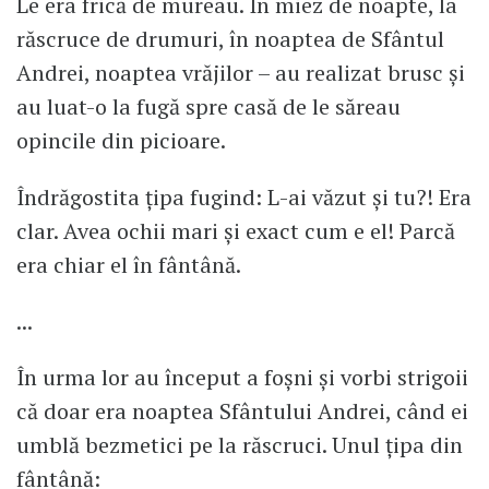
Le era frică de mureau. În miez de noapte, la
răscruce de drumuri, în noaptea de Sfântul
Andrei, noaptea vrăjilor – au realizat brusc și
au luat-o la fugă spre casă de le săreau
opincile din picioare.
Îndrăgostita țipa fugind: L-ai văzut și tu?! Era
clar. Avea ochii mari și exact cum e el! Parcă
era chiar el în fântână.
...
În urma lor au început a foșni și vorbi strigoii
că doar era noaptea Sfântului Andrei, când ei
umblă bezmetici pe la răscruci. Unul țipa din
fântână: