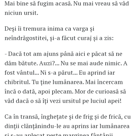
Mai bine să fugim acasă. Nu mai vreau să văd
niciun ursit.
Deși îi tremura inima ca varga și
neîndrăgostitei, și-a făcut curaj și a zis:
- Dacă tot am ajuns până aici e păcat să ne
dăm bătute. Auzi?... Nu se mai aude nimic. A
fost vântul... Ni s-a părut... Eu aprind iar
chibritul. Tu ține lumânarea. Mai încercam
încă o dată, apoi plecam. Mor de curioasă să
văd dacă o să îți vezi ursitul pe luciul apei!
Ca în transă, înghețate și de frig și de frică, cu
dinții clănțănindu-le au aprins iar lumânarea
și s-au aplecat peste marginea fântânii.