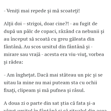
- Veniți mai repede și mă scoateți!
Alții doi – strigoi, doar cine?! - au fugit de
după un pâlc de copaci, râzând ca nebunii și
au început să scoată cu greu găleata din
fântână. Au scos ursitul din fântână și -
mirare sau vrajă - acesta era viu-viuț, vorbea
și râdea:
- Am înghețat. Dacă mai stăteau un pic și se
uitau la mine nu mai puteam sta cu ochii
fixați, clipeam și mă pufnea și râsul.
A doua zi o parte din sat știa că fata și-a
văzut ursitul în fântână și că ritualul din acea