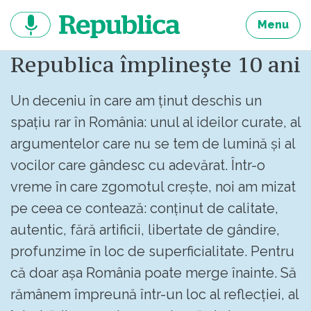
Sari
la
Menu
continut
Republica împlinește 10 ani
Un deceniu în care am ținut deschis un
spațiu rar în România: unul al ideilor curate, al
argumentelor care nu se tem de lumină și al
vocilor care gândesc cu adevărat. Într-o
vreme în care zgomotul crește, noi am mizat
pe ceea ce contează: conținut de calitate,
autentic, fără artificii, libertate de gândire,
profunzime în loc de superficialitate. Pentru
că doar așa România poate merge înainte. Să
rămânem împreună într-un loc al reflecției, al