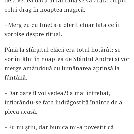
de a vedea dacă în fântână se va arăta chipul
celui drag în noaptea magică.
- Merg eu cu tine! s-a oferit chiar fata ce îi
vorbise despre ritual.
Până la sfârșitul clăcii era totul hotărât: se
vor întâlni în noaptea de Sfântul Andrei și vor
merge amândouă cu lumânarea aprinsă la
fântână.
- Dar oare îl voi vedea?! a mai întrebat,
înfiorându-se fata îndrăgostită înainte de a
pleca acasă.
- Eu nu știu, dar bunica mi-a povestit că