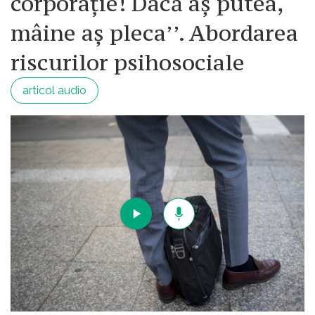
corporație! Dacă aș putea,
mâine aș pleca’’. Abordarea
riscurilor psihosociale
articol audio