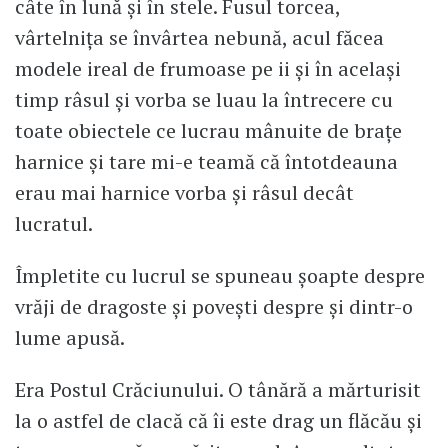
câte în lună și în stele. Fusul torcea,
vârtelnița se învârtea nebună, acul făcea
modele ireal de frumoase pe ii și în același
timp râsul și vorba se luau la întrecere cu
toate obiectele ce lucrau mânuite de brațe
harnice și tare mi-e teamă că întotdeauna
erau mai harnice vorba și râsul decât
lucratul.
Împletite cu lucrul se spuneau șoapte despre
vrăji de dragoste și povești despre și dintr-o
lume apusă.
Era Postul Crăciunului. O tânără a mărturisit
la o astfel de clacă că îi este drag un flăcău și