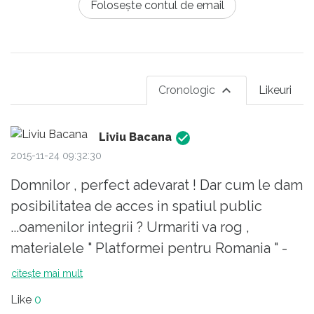
Folosește contul de email
Cronologic
Likeuri
Liviu Bacana
2015-11-24 09:32:30
Domnilor , perfect adevarat ! Dar cum le dam
posibilitatea de acces in spatiul public
...oamenilor integrii ? Urmariti va rog ,
materialele " Platformei pentru Romania " -
lansata in 12.01.2012 ! Cititi " A Treia
citește mai mult
Proclamatie de la Timisoara " - din 22.12.2011 !
Like
0
Scrisa de unii dintre cei care au participat si