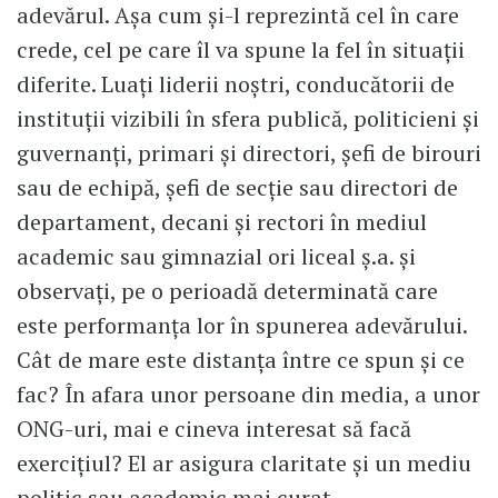
adevărul. Așa cum și-l reprezintă cel în care
crede, cel pe care îl va spune la fel în situații
diferite. Luați liderii noștri, conducătorii de
instituții vizibili în sfera publică, politicieni și
guvernanți, primari și directori, șefi de birouri
sau de echipă, șefi de secție sau directori de
departament, decani și rectori în mediul
academic sau gimnazial ori liceal ș.a. și
observați, pe o perioadă determinată care
este performanța lor în spunerea adevărului.
Cât de mare este distanța între ce spun și ce
fac? În afara unor persoane din media, a unor
ONG-uri, mai e cineva interesat să facă
exercițiul? El ar asigura claritate și un mediu
politic sau academic mai curat.