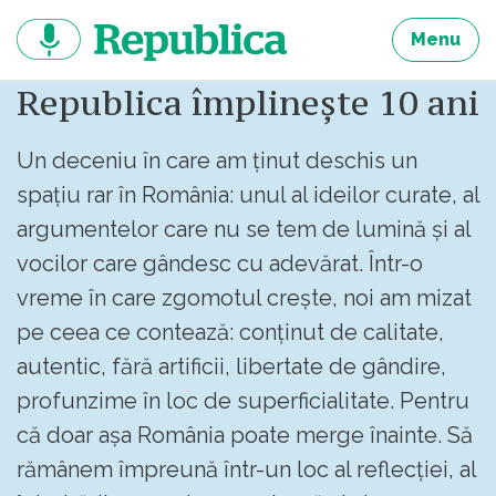
Sari
la
Menu
continut
Republica împlinește 10 ani
Un deceniu în care am ținut deschis un
spațiu rar în România: unul al ideilor curate, al
argumentelor care nu se tem de lumină și al
vocilor care gândesc cu adevărat. Într-o
vreme în care zgomotul crește, noi am mizat
pe ceea ce contează: conținut de calitate,
autentic, fără artificii, libertate de gândire,
profunzime în loc de superficialitate. Pentru
că doar așa România poate merge înainte. Să
rămânem împreună într-un loc al reflecției, al