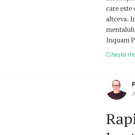
care este 
altceva. I
mentalului
Inquam P
Citește m
F
A
Rapi