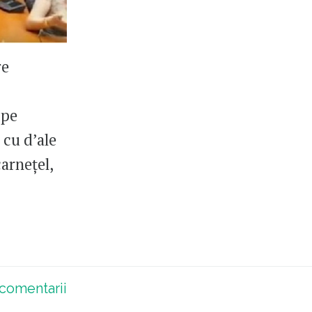
re
 pe
 cu d’ale
carnețel,
comentarii