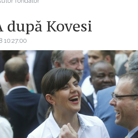
utor fondator
 după Kovesi
8 10:27:00