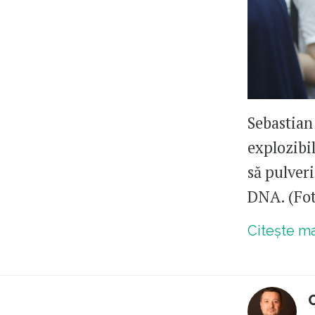
Sebastian
explozibil
să pulveri
DNA. (Fo
Citește m