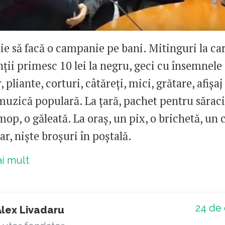
tie să facă o campanie pe bani. Mitinguri la ca
nții primesc 10 lei la negru, geci cu însemnele
, pliante, corturi, câtăreți, mici, grătare, afișaj
muzică populară. La țară, pachet pentru săraci
mop, o găleată. La oraș, un pix, o brichetă, un 
r, niște broșuri în poștală.
ai mult
24
de 
Alex Livadaru