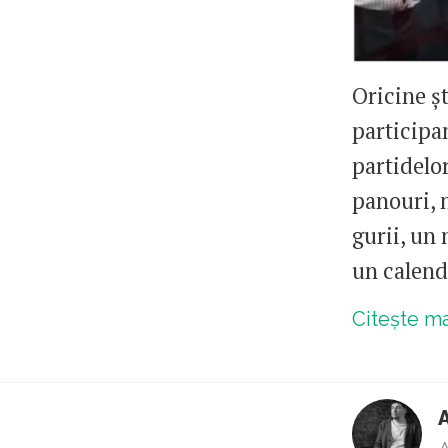
Oricine ș
participa
partidelor
panouri, 
gurii, un 
un calenda
Citește m