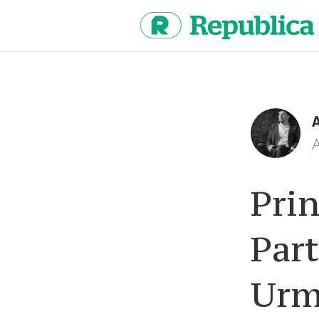
Sari
la
continut
A
Prin
Part
Urm