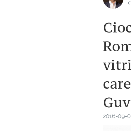
C
Cioc
Rom
vitr
care
Guv
2016-09-0