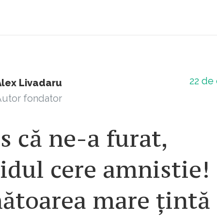
22
de 
Alex Livadaru
utor fondator
s că ne-a furat,
idul cere amnistie!
ătoarea mare țintă