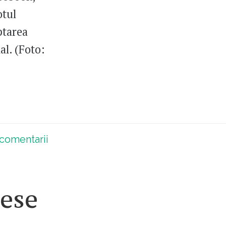
otul
ptarea
al. (Foto:
comentarii
iese