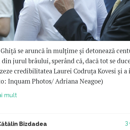
 Ghiță se aruncă în mulțime și detonează cent
 din jurul brâului, sperând că, dacă tot se duce
zeze credibilitatea Laurei Codruța Kovesi și a i
to: Inquam Photos/ Adriana Neagoe)
ai mult
3
Cătălin Bizdadea