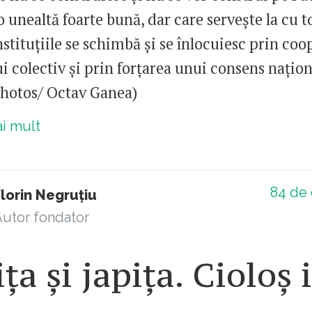
o unealtă foarte bună, dar care servește la cu t
nstituțiile se schimbă și se înlocuiesc prin coo
 colectiv și prin forțarea unui consens națion
hotos/ Octav Ganea)
ai mult
84
de 
lorin Negruțiu
utor fondator
ța și japița. Cioloș 