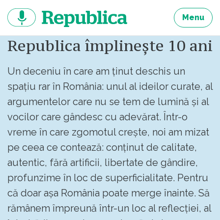
Sari
la
Menu
continut
Republica împlinește 10 ani
Un deceniu în care am ținut deschis un
spațiu rar în România: unul al ideilor curate, al
argumentelor care nu se tem de lumină și al
vocilor care gândesc cu adevărat. Într-o
vreme în care zgomotul crește, noi am mizat
pe ceea ce contează: conținut de calitate,
autentic, fără artificii, libertate de gândire,
profunzime în loc de superficialitate. Pentru
că doar așa România poate merge înainte. Să
rămânem împreună într-un loc al reflecției, al