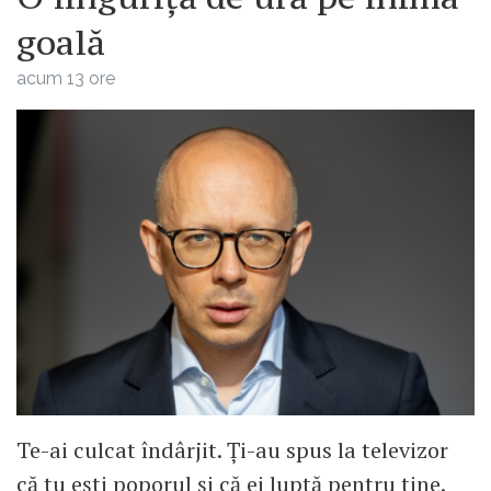
goală
acum 13 ore
Te-ai culcat îndârjit. Ți-au spus la televizor
că tu ești poporul și că ei luptă pentru tine.