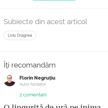
Subiecte din acest articol
Liviu Dragnea
Îți recomandăm
Florin Negruțiu
Autor fondator
2
comentarii
O linguriță de ură pe inima