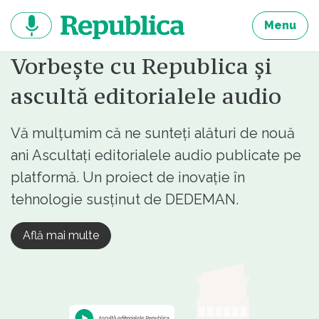
Sari
la
Menu
continut
Vorbește cu Republica și
ascultă editorialele audio
Vă mulțumim că ne sunteți alături de nouă
ani Ascultați editorialele audio publicate pe
platformă. Un proiect de inovație în
tehnologie susținut de DEDEMAN.
Află mai multe