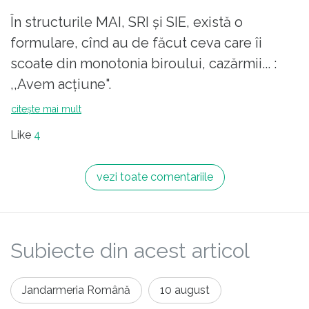
În structurile MAI, SRI și SIE, există o
formulare, cînd au de făcut ceva care îi
scoate din monotonia biroului, cazărmii... :
,,Avem acțiune".
În după amiaza de 10.08.2018 în Piața
citește mai mult
Victoriei, se anunțase că vor fi niște proteste
Like
4
ale unora din diaspora, conform unor
informați lideri ai PSD, curve, hoți și
vezi toate comentariile
cerșetori, și Jandarmeria s-a mobilizat, la
ordin, din proprie inițiațivă, nu știu, dar pe la
piață Jandarmeria mai auzise ceva zvon, cum
Subiecte din acest articol
că ar fi vorba de o lovitură de stat...În Europa
fără aprobare de unchiul SAM? Greu de
presupus, România de azi nu e Turcia anilor
Jandarmeria Română
10 august