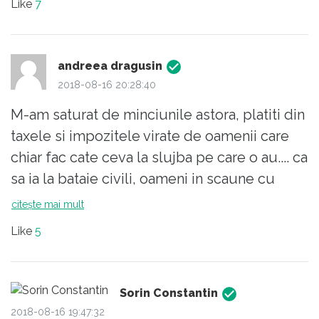
Like
7
!
Nu ne intereseaza explicatiile sale, el va
trebui sa le ofere celor in drept, nu opiniei
andreea dragusin
publice, ca nu suntem la un concurs de
2018-08-16 20:28:40
popularitate sau la o actiune a unui politician
M-am saturat de minciunile astora, platiti din
de a castiga alegatori printr-un discurs in
taxele si impozitele virate de oamenii care
fata multimii.
chiar fac cate ceva la slujba pe care o au.... ca
sa ia la bataie civili, oameni in scaune cu
rotile (aia erau cu incendiarele, precis!!!!),
citește mai mult
jurnalisiti si chiar turisti.... Iar povestea cu
Like
5
procurorul militar e jalnica, sunt atat de
cretini ca si-or fi imaginand ca e credibila
toata gogoasa asta care PUTE!!!!
Sorin Constantin
2018-08-16 19:47:32