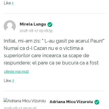
Like
1
s-o sechestram, lasam omu' fara masina
peste weekend, nici chiar !"
Mirela Lungu
2018-08-17 09:08:59
Initial, mi-am zis: " L-au gasit pe acarul Paun!"
Numai ca d-l Cazan nu e o victima a
superiorilor care incearca sa scape de
raspundere; el pare ca se bucura ca a fost
"ales" sa-si asume responsabilitatea. E
citește mai mult
mandru! E momentului de glorie! Nu
Like
2
conteaza ca se acopera de ridicol in fata unei
natiuni, important e sa dea bine in fata sefilor!
Da, poate ca nu l-a presat nimeni, asa cum
Adriana Micu Vizuroiu
spune! Oameni stupizi, care vor sa incaseze
2018-08-17 09:05:46