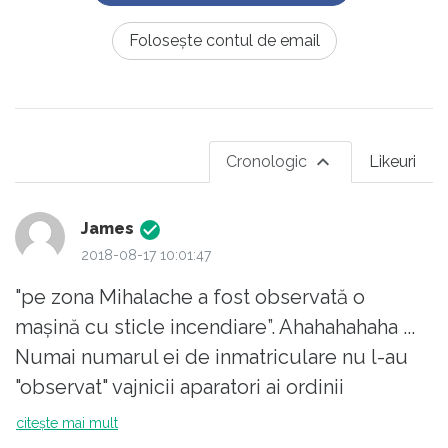
Folosește contul de email
Cronologic
Likeuri
James
2018-08-17 10:01:47
"pe zona Mihalache a fost observată o
mașină cu sticle incendiare”. Ahahahahaha ...
Numai numarul ei de inmatriculare nu l-au
"observat" vajnicii aparatori ai ordinii
constitutionale, doar incarcatura explozibila
citește mai mult
din ea si si-or fi zis "Haai, dom'le pentru atat