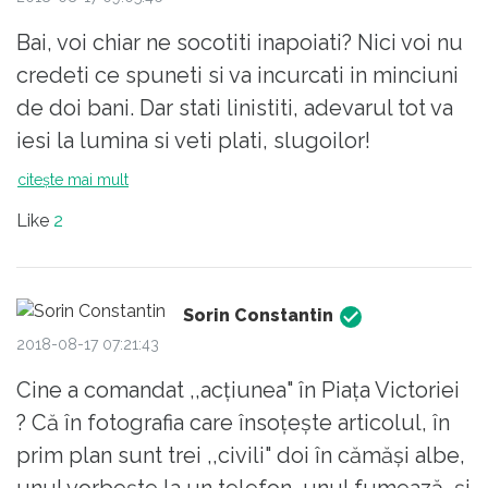
in locul sefilor, vedem peste tot! Dar, asa
Bai, voi chiar ne socotiti inapoiati? Nici voi nu
stand lucrurile, nu e de mirare ca
credeti ce spuneti si va incurcati in minciuni
Jandarmeria seamana tot mai mult cu un Circ
de doi bani. Dar stati linistiti, adevarul tot va
in care, iata, sunt adusi in lumina
iesi la lumina si veti plati, slugoilor!
reflectoarelor tot soiul de clovni, iluzionisti si
citește mai mult
chiar animale dresate! Din pacate, noi
suntem cei care le platim salarii astronomice
Like
2
acestor cabotini!
Sorin Constantin
2018-08-17 07:21:43
Cine a comandat ,,acțiunea" în Piața Victoriei
? Că în fotografia care însoțește articolul, în
prim plan sunt trei ,,civili" doi în cămăși albe,
unul vorbește la un telefon, unul fumează, și