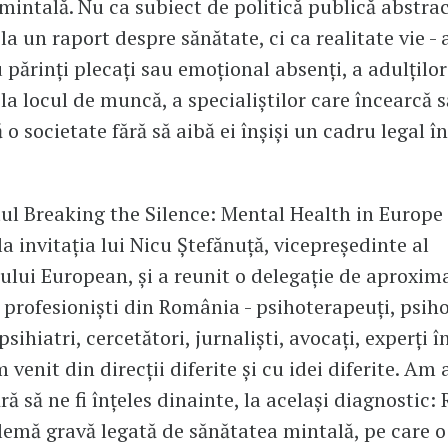
mintală. Nu ca subiect de politică publică abstrac
a un raport despre sănătate, ci ca realitate vie - 
u părinți plecați sau emoțional absenți, a adulților
la locul de muncă, a specialiștilor care încearcă s
 o societate fără să aibă ei înșiși un cadru legal în
l Breaking the Silence: Mental Health in Europe 
la invitația lui Nicu Ștefănuță, vicepreședinte al
lui European, și a reunit o delegație de aproxim
e profesioniști din România - psihoterapeuți, psih
 psihiatri, cercetători, jurnaliști, avocați, experți î
venit din direcții diferite și cu idei diferite. Am 
ră să ne fi înțeles dinainte, la același diagnostic
lemă gravă legată de sănătatea mintală, pe care o