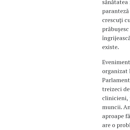
sănătatea 
paranteză l
crescuți c
prăbușesc 
îngrijească
existe.
Evenimentu
organizat 
Parlamentu
treizeci d
clinicieni,
muncii. Am 
aproape fă
are o prob