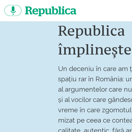
Sari
la
continut
Republica
împlinește
Un deceniu în care am ț
spațiu rar în România: un
al argumentelor care n
și al vocilor care gândes
vreme în care zgomotul 
mizat pe ceea ce contea
calitate, autentic, fără art