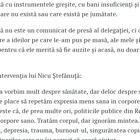
ă cu instrumentele greșite, cu bani insuficienți și
 care nu există sau care există pe jumătate.
 nu este un comunicat de presă al delegației, ci 
re a ideilor pe care le-am pus pe masă, ale mele și
pentru că ele merită să fie auzite și acasă, nu doar
ntervenția lui Nicu Ștefănuță:
 vorbim mult despre sănătate, dar deloc despre 
e place să repetăm expresia mens sana in corpore
 este că, de prea multe ori, politicile publice din
corpore sano. Tratăm corpul, dar ignorăm mintea
, depresia, trauma, burnout-ul, singurătatea copii
inerilor care nu își permit să ceară ajutor.