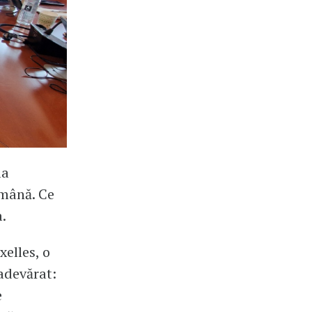
la
amână. Ce
.
elles, o
adevărat:
e