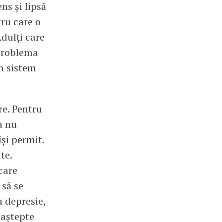
ns și lipsă
tru care o
dulți care
 problema
un sistem
re. Pentru
a nu
își permit.
te.
care
 să se
u depresie,
 aștepte