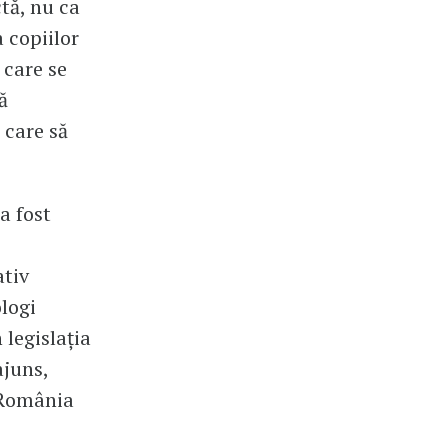
tă, nu ca
a copiilor
 care se
ă
 care să
a fost
ativ
ologi
n legislația
ajuns,
: România