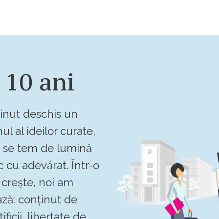
 10 ani
inut deschis un
ul al ideilor curate,
u se tem de lumină
c cu adevărat. Într-o
crește, noi am
ză: conținut de
ificii, libertate de