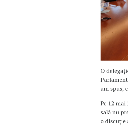
O delegați
Parlament
am spus, c
Pe 12 mai 
sală nu pr
o discuție