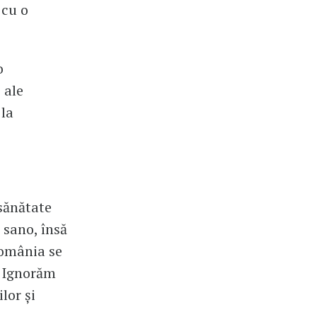
 cu o
o
 ale
 la
sănătate
 sano, însă
 România se
. Ignorăm
lor și