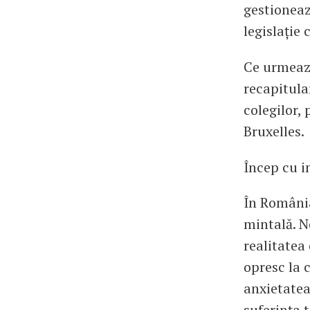
gestioneaz
legislație
Ce urmează
recapitula
colegilor, 
Bruxelles.
Încep cu i
În România
mintală. N
realitatea
opresc la 
anxietatea
suferința t