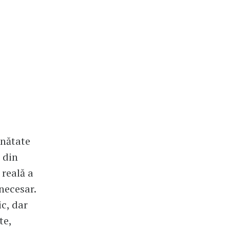
ănătate
 din
 reală a
necesar.
ic, dar
te,