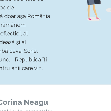
loc de
 că doar așa România
Să rămânem
flecției, al
dează și al
mbă ceva. Scrie,
pune. Republica îți
tru anii care vin.
Corina Neagu