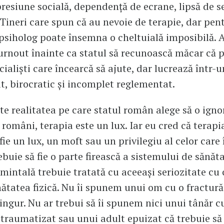
presiune socială, dependență de ecrane, lipsă de se
. Tineri care spun că au nevoie de terapie, dar pen
 psiholog poate însemna o cheltuială imposibilă. A
urnout înainte ca statul să recunoască măcar că
cialiști care încearcă să ajute, dar lucrează într-
t, birocratic și incomplet reglementat.
te realitatea pe care statul român alege să o igno
 români, terapia este un lux. Iar eu cred că terapi
fie un lux, un moft sau un privilegiu al celor care 
ebuie să fie o parte firească a sistemului de sănăta
mintală trebuie tratată cu aceeași seriozitate cu 
ătatea fizică. Nu îi spunem unui om cu o fractură
ingur. Nu ar trebui să îi spunem nici unui tânăr c
 traumatizat sau unui adult epuizat că trebuie să