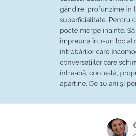
gândire, profunzime în 
superficialitate. Pentru
poate merge înainte. 
împreună într-un loc al re
întrebărilor care incomo
conversațiilor care schi
întreabă, contestă, pro
aparține. De 10 ani și pen