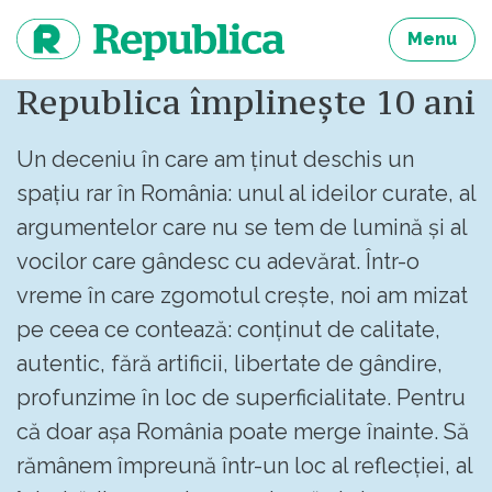
Sari
la
Menu
continut
Republica împlinește 10 ani
Un deceniu în care am ținut deschis un
spațiu rar în România: unul al ideilor curate, al
argumentelor care nu se tem de lumină și al
vocilor care gândesc cu adevărat. Într-o
vreme în care zgomotul crește, noi am mizat
pe ceea ce contează: conținut de calitate,
autentic, fără artificii, libertate de gândire,
profunzime în loc de superficialitate. Pentru
că doar așa România poate merge înainte. Să
rămânem împreună într-un loc al reflecției, al