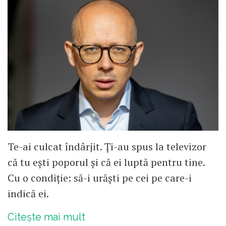
Te-ai culcat îndârjit. Ți-au spus la televizor
că tu ești poporul și că ei luptă pentru tine.
Cu o condiție: să-i urăști pe cei pe care-i
indică ei.
Citește mai mult