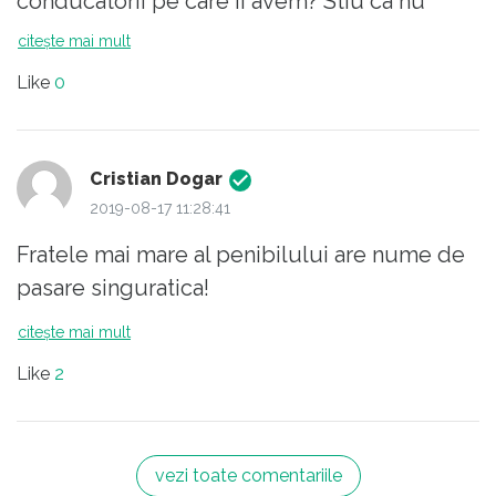
conducatorii pe care ii avem? Stiu ca nu
suntem cei mai priceputi in ale politicii dar
citește mai mult
nu cred totusi ca acest popor merita
Like
0
conducatori de genul celor din sceste
vremuri. Imi pastrez speranta pana dupa
urmatoarele alegeri...
Cristian Dogar
2019-08-17 11:28:41
Fratele mai mare al penibilului are nume de
pasare singuratica!
citește mai mult
Like
2
vezi toate comentariile