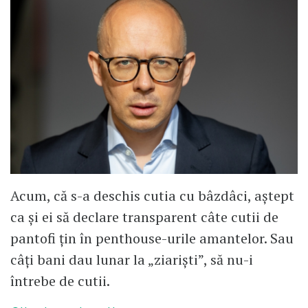
Acum, că s-a deschis cutia cu bâzdâci, aștept
ca și ei să declare transparent câte cutii de
pantofi țin în penthouse-urile amantelor. Sau
câți bani dau lunar la „ziariști”, să nu-i
întrebe de cutii.