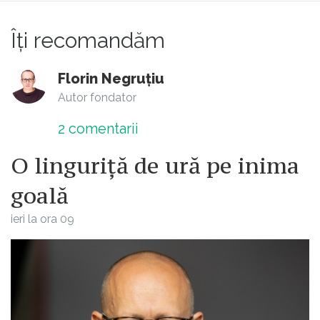
Îți recomandăm
Florin Negruțiu
Autor fondator
2
comentarii
O linguriță de ură pe inima
goală
ieri la ora 09