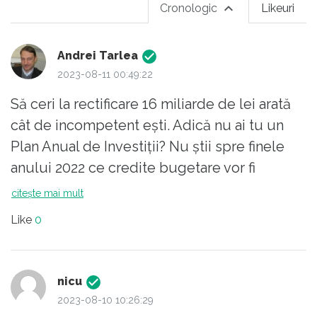
Cronologic
Likeuri
Andrei Tarlea
2023-08-11 00:49:22
Să ceri la rectificare 16 miliarde de lei arată
cât de incompetent ești. Adică nu ai tu un
Plan Anual de Investiții? Nu știi spre finele
anului 2022 ce credite bugetare vor fi
necesare pentru derularea contractelor în
citește mai mult
anul 2023? Brusc ți se aprinde un beculeț la
Like
0
mijlocul anului 2023, că mai ai nevoie de
niște bănuți - un fleac de 16 miliarde de
lei??? Și te miri că Boloș mai are puțin și face
nicu
infarct???
2023-08-10 10:26:29
De fapt, ce mă mir și eu atâta? Dacă un