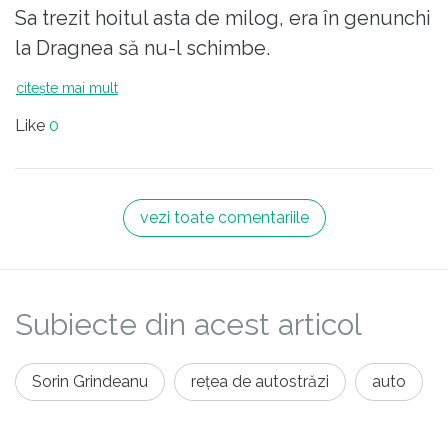
Sa trezit hoitul asta de milog, era în genunchi
individ poate conduce ANCOM-ul și ulterior
la Dragnea să nu-l schimbe.
ministerul transporturilor, care e de fapt
pregătirea lui ca să semneze competent ca
citește mai mult
ordonator principal de credite?
Like
0
Și continuăm să ne mirăm că segmente de
autostradă abia date în folosință o iau la vale
după prima ploaie... da’ măcar au fost
vezi toate comentariile
finalizate înainte de termen...
Subiecte din acest articol
Sorin Grindeanu
rețea de autostrăzi
auto