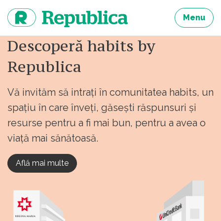
Sari
la
Menu
continut
Descoperă habits by
Republica
Vă invităm să intrați în comunitatea habits, un
spațiu în care înveți, găsești răspunsuri și
resurse pentru a fi mai bun, pentru a avea o
viață mai sănătoasă.
Află mai multe