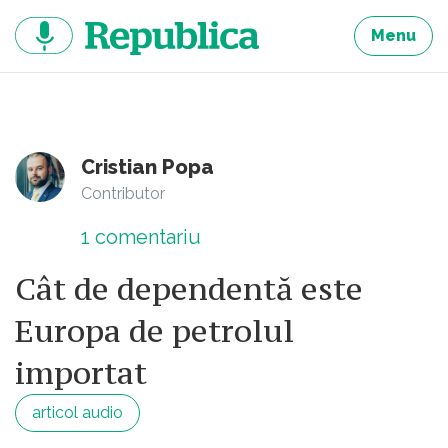
Sari
la
Menu
continut
Cristian Popa
Contributor
1
comentariu
Cât de dependentă este
Europa de petrolul
importat
articol audio