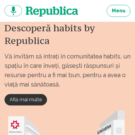
Sari
la
Menu
continut
Descoperă habits by
Republica
Vă invităm să intrați în comunitatea habits, un
spațiu în care înveți, găsești răspunsuri și
resurse pentru a fi mai bun, pentru a avea o
viață mai sănătoasă.
Află mai multe