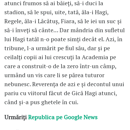
atunci frumos să ai băieți, să-i duci la
stadion, să le spui, uite, tată, ăla-i Hagi,
Regele, ăla-i Lăcătuș, Fiara, să le iei un suc și
să-i înveți să cânte… Dar mândria din sufletul
lui Hagi tatăl n-o poate simți decât el. Azi, în
tribune, l-a urmărit pe fiul său, dar și pe
ceilalți copii ai lui crescuți la Academia pe
care a construit-o de la zero într-un câmp,
urmând un vis care li se părea tuturor
nebunesc. Reverența de azi e și decontul unui
pariu cu viitorul făcut de Gică Hagi atunci,
când și-a pus ghetele în cui.
Urmăriți
Republica pe Google News