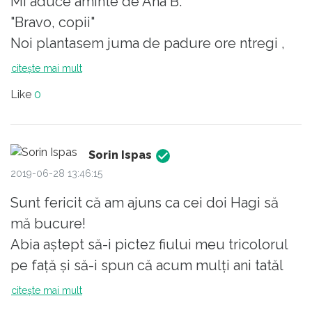
Mi aduce aminte de Ana B.
"Bravo, copii"
Noi plantasem juma de padure ore ntregi ,
flamanzi de pe la jumatea efortului (drum
citește mai mult
lung , panta nasoala, frig, lipsa de pricepere,
Like
0
indrumare, etc etc)
Facusem poze ca sa vada lumea ce FACEM,
cine SUNTEM, ca nu s doar vorbele de noi.
Sorin Ispas
Si apoi... "Bravo, copii".
2019-06-28 13:46:15
Sunt fericit că am ajuns ca cei doi Hagi să
mă bucure!
Abia aștept să-i pictez fiului meu tricolorul
pe față și să-i spun că acum mulți ani tatăl
meu, bunicul lui, mi l-a pictat mie!
citește mai mult