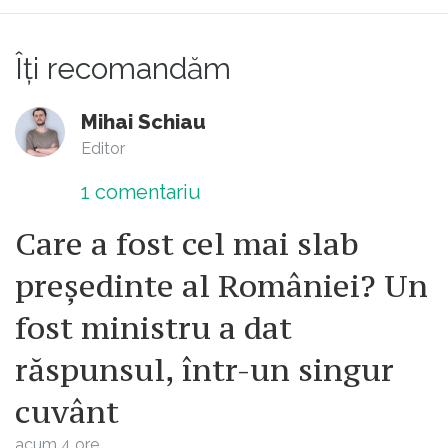
Îți recomandăm
Mihai Schiau
Editor
1
comentariu
Care a fost cel mai slab
președinte al României? Un
fost ministru a dat
răspunsul, într-un singur
cuvânt
acum 4 ore