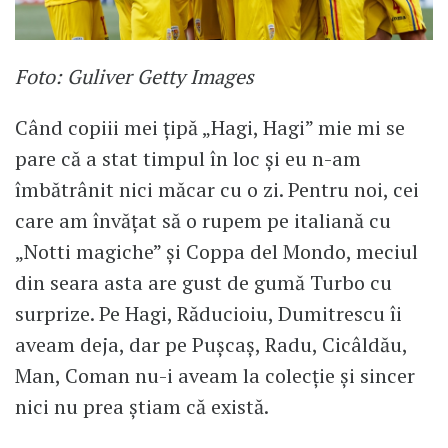
Foto: Guliver Getty Images
Când copiii mei țipă „Hagi, Hagi” mie mi se
pare că a stat timpul în loc și eu n-am
îmbătrânit nici măcar cu o zi. Pentru noi, cei
care am învățat să o rupem pe italiană cu
„Notti magiche” și Coppa del Mondo, meciul
din seara asta are gust de gumă Turbo cu
surprize. Pe Hagi, Răducioiu, Dumitrescu îi
aveam deja, dar pe Pușcaș, Radu, Cicâldău,
Man, Coman nu-i aveam la colecție și sincer
nici nu prea știam că există.