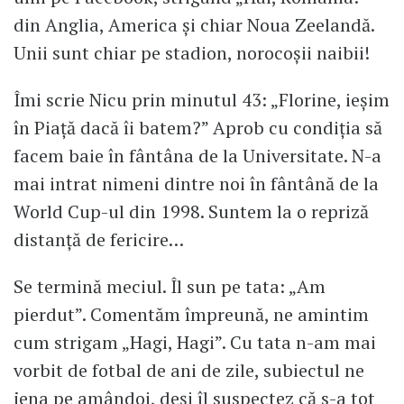
din Anglia, America și chiar Noua Zeelandă.
Unii sunt chiar pe stadion, norocoșii naibii!
Îmi scrie Nicu prin minutul 43: „Florine, ieșim
în Piață dacă îi batem?” Aprob cu condiția să
facem baie în fântâna de la Universitate. N-a
mai intrat nimeni dintre noi în fântână de la
World Cup-ul din 1998. Suntem la o repriză
distanță de fericire…
Se termină meciul. Îl sun pe tata: „Am
pierdut”. Comentăm împreună, ne amintim
cum strigam „Hagi, Hagi”. Cu tata n-am mai
vorbit de fotbal de ani de zile, subiectul ne
jena pe amândoi, deși îl suspectez că s-a tot