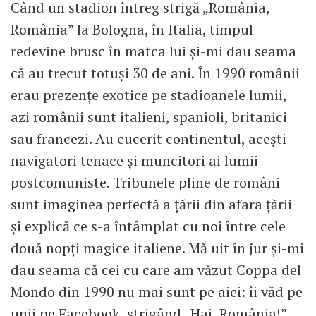
Când un stadion întreg strigă „România,
România” la Bologna, în Italia, timpul
redevine brusc în matca lui și-mi dau seama
că au trecut totuși 30 de ani. În 1990 românii
erau prezențe exotice pe stadioanele lumii,
azi românii sunt italieni, spanioli, britanici
sau francezi. Au cucerit continentul, acești
navigatori tenace și muncitori ai lumii
postcomuniste. Tribunele pline de români
sunt imaginea perfectă a țării din afara țării
și explică ce s-a întâmplat cu noi între cele
două nopți magice italiene. Mă uit în jur și-mi
dau seama că cei cu care am văzut Coppa del
Mondo din 1990 nu mai sunt pe aici: îi văd pe
unii pe Facebook, strigând „Hai, România!”