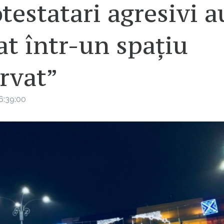
testatari agresivi a
at într-un spațiu
rvat”
6:39:00