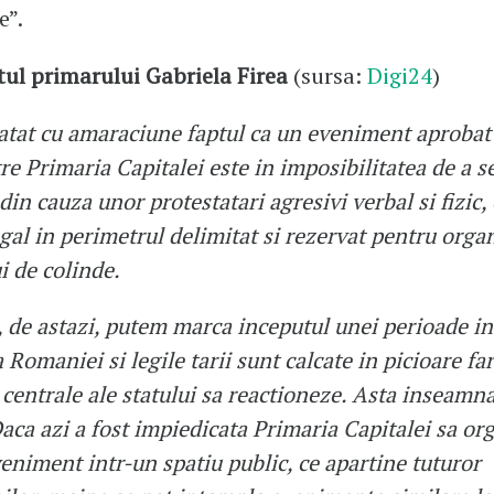
e”.
ul primarului Gabriela Firea
(sursa:
Digi24
)
tat cu amaraciune faptul ca un eveniment aproba
tre Primaria Capitalei este in imposibilitatea de a s
din cauza unor protestatari agresivi verbal si fizic,
gal in perimetrul delimitat si rezervat pentru orga
i de colinde.
, de astazi, putem marca inceputul unei perioade in
 Romaniei si legile tarii sunt calcate in picioare fa
e centrale ale statului sa reactioneze. Asta inseamn
Daca azi a fost impiedicata Primaria Capitalei sa or
eniment intr-un spatiu public, ce apartine tuturor