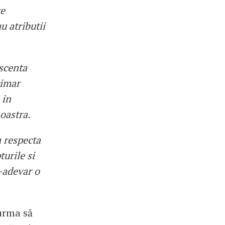
te
u atributii
escenta
rimar
 in
noastra.
a respecta
turile si
r-adevar o
urma să