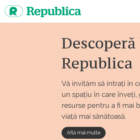
Sari
la
continut
Descoperă 
Republica
Vă invităm să intrați în 
un spațiu în care înveți,
resurse pentru a fi mai 
viață mai sănătoasă.
Află mai multe