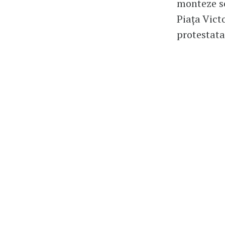
monteze sc
Piața Vict
protestatar