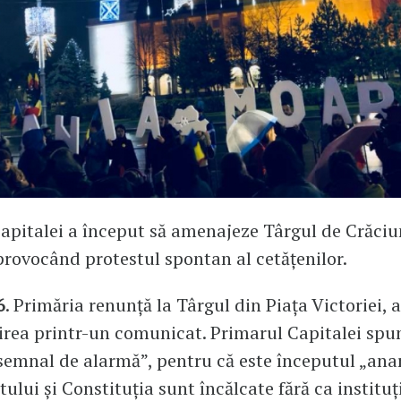
apitalei a început să amenajeze Târgul de Crăciu
 provocând protestul spontan al cetățenilor.
6
. Primăria renunță la Târgul din Piața Victoriei, 
irea printr-un comunicat. Primarul Capitalei spu
semnal de alarmă”, pentru că este începutul „anar
tului și Constituția sunt încălcate fără ca instituți