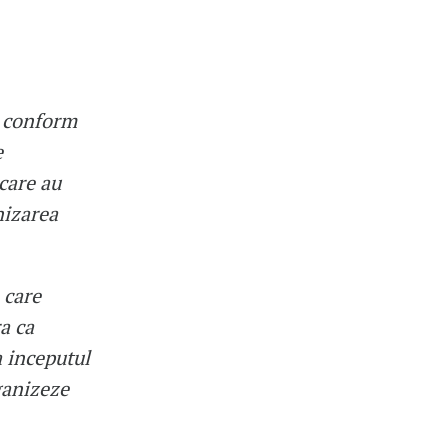
t conform
e
 care au
nizarea
 care
ra ca
a inceputul
ganizeze