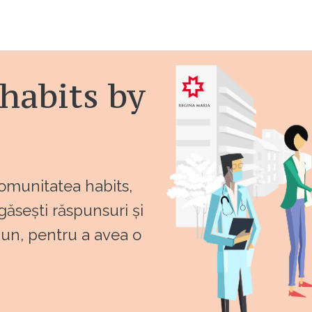
habits by
comunitatea habits,
 găsești răspunsuri și
bun, pentru a avea o