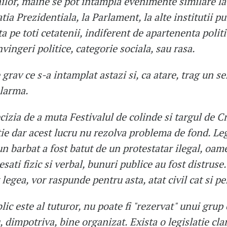
ilor, maine se pot intampla evenimente similare la
ia Prezidentiala, la Parlament, la alte institutii pu
ta pe toti cetatenii, indiferent de apartenenta politic
vingeri politice, categorie sociala, sau rasa.
 grav ce s-a intamplat astazi si, ca atare, trag un s
alarma.
izia de a muta Festivalul de colinde si targul de Cr
tie dar acest lucru nu rezolva problema de fond. Le
un barbat a fost batut de un protestatar ilegal, oame
esati fizic si verbal, bunuri publice au fost distruse.
 legea, vor raspunde pentru asta, atat civil cat si pe
lic este al tuturor, nu poate fi "rezervat" unui grup 
 dimpotriva, bine organizat. Exista o legislatie cla