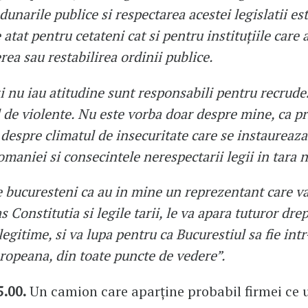
adunarile publice si respectarea acestei legislatii es
 atat pentru cetateni cat si pentru instituţiile care a
ea sau restabilirea ordinii publice.
zi nu iau atitudine sunt responsabili pentru recrud
l de violente. Nu este vorba doar despre mine, ca p
 despre climatul de insecuritate care se instaureaza
maniei si consecintele nerespectarii legii in tara 
pe bucuresteni ca au in mine un reprezentant care v
s Constitutia si legile tarii, le va apara tuturor drep
legitime, si va lupa pentru ca Bucurestiul sa fie int
uropeana, din toate puncte de vedere”.
.00.
Un camion care aparține probabil firmei ce 