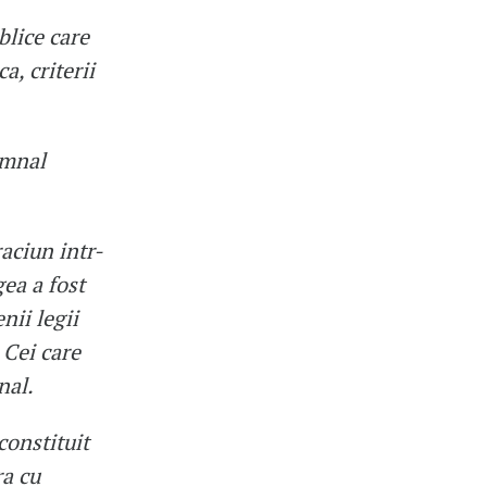
blice care
a, criterii
emnal
aciun intr-
gea a fost
nii legii
 Cei care
nal.
constituit
ra cu