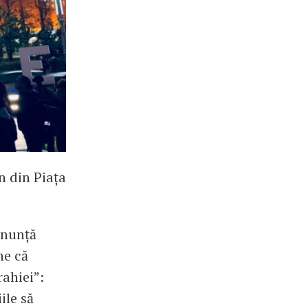
n din Piața
anunță
ne că
ahiei”:
ile să