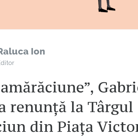
Raluca Ion
ditor
„amărăciune”, Gabri
a renunță la Târgul
iun din Piața Victor