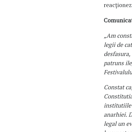
reacționez
Comunicat
„Am consta
legii de ca
desfasura, 
patruns ile
Festivalulu
Constat ca
Constitutia
institutiil
anarhiei. 
legal un ev