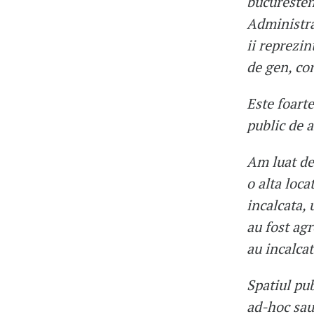
bucuresten
Administrat
ii reprezin
de gen, con
Este foarte
public de 
Am luat dec
o alta loca
incalcata, 
au fost agr
au incalcat
Spatiul pub
ad-hoc sau,