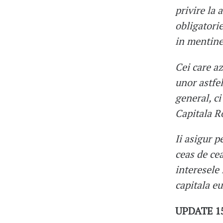
privire la 
obligatorie
in mentiner
Cei care a
unor astfe
general, ci
Capitala Ro
Ii asigur 
ceas de cea
interesele 
capitala e
UPDATE 15