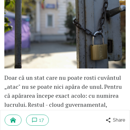
Doar că un stat care nu poate rosti cuvântul
„atac" nu se poate nici apăra de unul. Pentru
că apărarea începe exact acolo: cu numirea
lucrului. Restul - cloud guvernamental,
testele, comunicatele - vin după.
17
Share
Deocamdată, singurul lucru bine securizat în