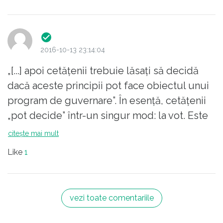
2016-10-13 23:14:04
„[...] apoi cetățenii trebuie lăsați să decidă
dacă aceste principii pot face obiectul unui
program de guvernare”. În esență, cetățenii
„pot decide” într-un singur mod: la vot. Este
greu de priceput ce vrea să spună
citește mai mult
premierul, deoarece nu candidează sau așa
Like
1
lasă să se înțeleagă. Sau candidează? Într-un
mod specific „democrației originale” a lui
Iliescu: nu candidează, dar va fi numit
vezi toate comentariile
premier la propunerea PNL-USR. Un alt mod
de reacție cetățenească ar fi acele „dezbateri