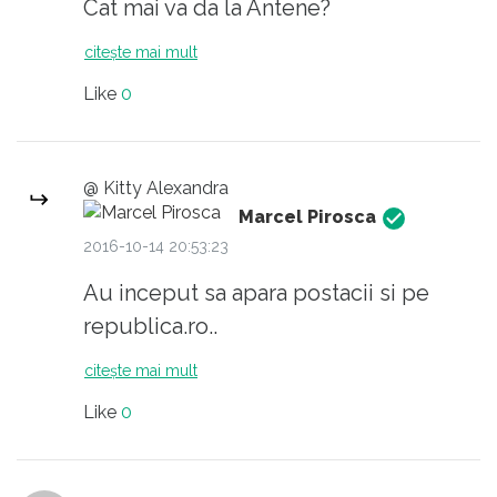
pentru Agricultură nu-l ajută. Cum se
Cat mai va da la Antene?
gândeşte să înlăture această suspiciune?
citește mai mult
Like
0
@ Kitty Alexandra
Marcel Pirosca
2016-10-14 20:53:23
Au inceput sa apara postacii si pe
republica.ro..
citește mai mult
Like
0