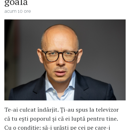
goală
acum 10 ore
Te-ai culcat îndârjit. Ți-au spus la televizor
că tu ești poporul și că ei luptă pentru tine.
Cu o condiție: să-i urăști pe cei pe care-i