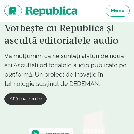
Sari
la
Menu
continut
Vorbește cu Republica și
ascultă editorialele audio
Vă mulțumim că ne sunteți alături de nouă
ani Ascultați editorialele audio publicate pe
platformă. Un proiect de inovație în
tehnologie susținut de DEDEMAN.
Află mai multe