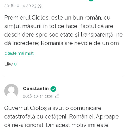
2016-10-14 20:23:39
Premierul Ciolos, este un bun român, cu
simțul măsurii în tot ce face; faptul că are
deschidere spre societate și transparență, ne
dă încredere; România are nevoie de un om
ca el, are nevoie de continuitate.
citește mai mult
Like
0
Constantin
2016-10-14 11:39:26
Guvernul Cioloş a avut o comunicare
catastrofală cu cetăţenii României. Aproape
că ne-a ignorat. Din acest motiv îmi este