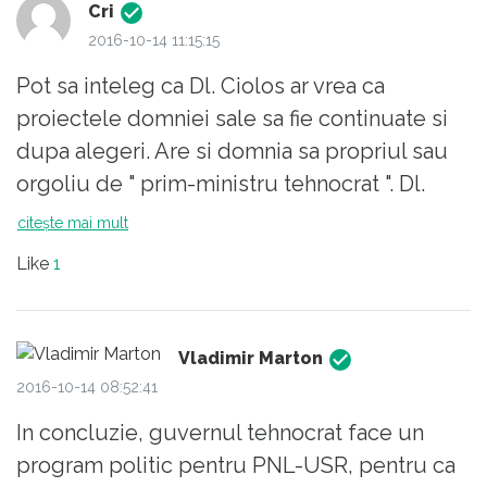
Cri
2016-10-14 11:15:15
Pot sa inteleg ca Dl. Ciolos ar vrea ca
proiectele domniei sale sa fie continuate si
dupa alegeri. Are si domnia sa propriul sau
orgoliu de " prim-ministru tehnocrat ". Dl.
Ciolos ar vrea cu ardoare sa ramana premier,
citește mai mult
indiferent de care partid il va sprijini, dar se
Like
1
simte incorsetat de propria promisiune de a
nu sa amesteca in jocul politic si de a se
retrage dupa alegeri. Osanalele slugarnice
Vladimir Marton
pe care i le inalta PNL si Presedintele nu-l
2016-10-14 08:52:41
ajuta insa cu nimic.
In concluzie, guvernul tehnocrat face un
Pot sa inteleg ca USR se "agata" de dl. Ciolos
program politic pentru PNL-USR, pentru ca
pentru ca nu are un program propriu de