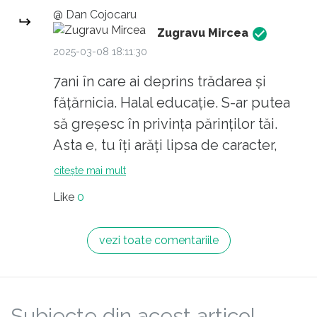
@ Dan Cojocaru
Zugravu Mircea
2025-03-08 18:11:30
7ani în care ai deprins trădarea și
fățărnicia. Halal educație. S-ar putea
să greșesc în privința părinților tăi.
Asta e, tu îți arăți lipsa de caracter,
chiar sub fraze meșteșugite.
citește mai mult
Like
0
vezi toate comentariile
Subiecte din acest articol