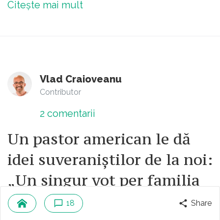
Citește mai mult
Vlad Craioveanu
Contributor
2
comentarii
Un pastor american le dă
idei suveraniștilor de la noi:
„Un singur vot per familia
tradițională”. Spre
18
Share