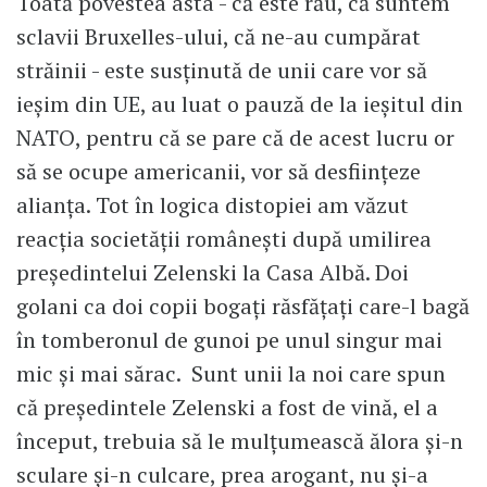
Toată povestea asta - că este rău, că suntem
sclavii Bruxelles-ului, că ne-au cumpărat
străinii - este susținută de unii care vor să
ieșim din UE, au luat o pauză de la ieșitul din
NATO, pentru că se pare că de acest lucru or
să se ocupe americanii, vor să desființeze
alianța. Tot în logica distopiei am văzut
reacția societății românești după umilirea
președintelui Zelenski la Casa Albă. Doi
golani ca doi copii bogați răsfățați care-l bagă
în tomberonul de gunoi pe unul singur mai
mic și mai sărac. Sunt unii la noi care spun
că președintele Zelenski a fost de vină, el a
început, trebuia să le mulțumească ălora și-n
sculare și-n culcare, prea arogant, nu și-a