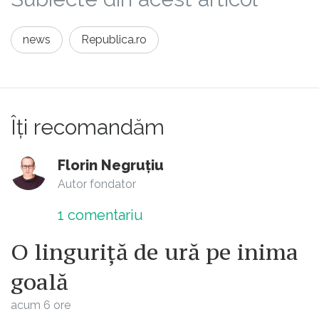
news
Republica.ro
Îți recomandăm
Florin Negruțiu
Autor fondator
1
comentariu
O linguriță de ură pe inima
goală
acum 6 ore