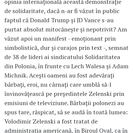
opinia internațională această demonstrație
de solidaritate, dacă n-ar fi văzut în public
faptul că Donald Trump și JD Vance s-au
purtat absolut mitocănește și nepotrivit? Am
văzut apoi un manifest - emoționant prin
simbolistică, dur și curajos prin text -, semnat
de 38 de lideri ai sindicatului Solidaritatea
din Polonia, în frunte cu Lech Walesa și Adam
Michnik. Acești oameni au fost adevărați
bărbați, eroi, nu cârnați care umblă să-l
învinovățească pe președintele Zelenski prin
emisiuni de televiziune. Bărbații polonezi au
spus tare, răspicat, să se audă în toată lumea:
Volodimir Zelenski a fost tratat de
administrația americană, în Biroul Oval, ca în