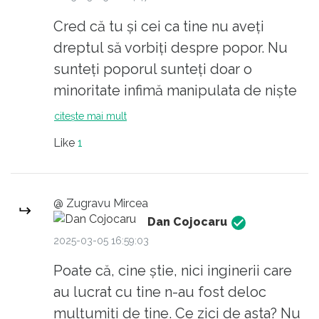
ambalaj de "aur" calp.
și chiar să ne războim cu Rusia? Cui
Cred că tu și cei ca tine nu aveți
folosește?
dreptul să vorbiți despre popor. Nu
sunteți poporul sunteți doar o
minoritate infimă manipulata de niște
sarlatani. Ca să păreți mai mulți fatati
citește mai mult
avortoni precum sos, pot și aur. În
Like
1
realitate sunteți niște inconștienți
zgomotoși. A nega pericolul rusesc
denotă că habar nu ai istorie sau ești o
@ Zugravu Mircea
relicva securisto-comunistoida și ești
Dan Cojocaru
trădător ca toate resturile astea și
2025-03-05 16:59:03
progeniturile lor. Știu că adevărul nu-
Poate că, cine știe, nici inginerii care
ți convine și nici contrazicerea. Idem
au lucrat cu tine n-au fost deloc
putin și sceleratul bișnițar trump.
mulțumiți de tine. Ce zici de asta? Nu