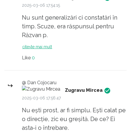
2025-03-06 17:54:15
Nu sunt generalizări ci constatări în
timp. Scuze, era răspunsul pentru
Răzvan p.
citește mai mult
Like
0
@ Dan Cojocaru
Zugravu Mircea
2025-03-06 17:56:47
Nu ești prost, ar fi simplu. Ești calat pe
o direcție, zic eu greșită. De ce? Ei
asta-i o întrebare.