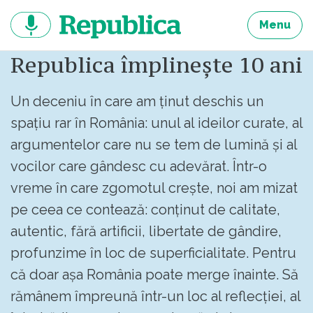
Sari
la
Menu
continut
Republica împlinește 10 ani
Un deceniu în care am ținut deschis un
spațiu rar în România: unul al ideilor curate, al
argumentelor care nu se tem de lumină și al
vocilor care gândesc cu adevărat. Într-o
vreme în care zgomotul crește, noi am mizat
pe ceea ce contează: conținut de calitate,
autentic, fără artificii, libertate de gândire,
profunzime în loc de superficialitate. Pentru
că doar așa România poate merge înainte. Să
rămânem împreună într-un loc al reflecției, al