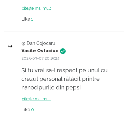
citește mai mult
Like
1
@ Dan Cojocaru
Vasile Ostaciuc
2025-03-07 20:15:24
Și tu vrei sa-l respect pe unul cu
crezul personal rătăcit printre
nanocipurile din pepsi
citește mai mult
Like
0