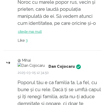
Noroc cu marele popor rus, vecin și
cele doua conditii de mai sus, insa deciziile
prieten, care laudă populația
țin cont de vointa unei elite, a unei minoritati.
manipulată de ei. Să vedem atunci
Aspectul democratic al oligarhiilor apare
cum identitatea, pe care oricine și-o
cind interesele oligarhilor sint divergente,
poate păstra acum, va ține de foame
cazul economiilor puternic concurentiale
citește mai mult
și va fi acceptată de ruși. Sigur că nu
(economii de piata functionale), unde
Like
3
poți fi decât mândru de poporul care
votează tot felul de specimene.
@ Mihai
Dan Cojocaru
2025-03-05 12:34:50
Poporul tău e ca familia ta. La fel, cu
bune și cu rele. Dacă ți se umflă capul
și îți renegi familia, asta nu-ți aduce
demnitate și onoare, ci doar te