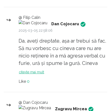
@ Filip Calin
Dan Cojocaru
2025-03-05 22:58:06
Da, aveți dreptate, așa ar trebui să fac.
Să nu vorbesc cu cineva care nu are
nicio reținere în a mă agresa verbal cu
furie, ură și spume la gură. Cineva
care nu înțelege ideea de dezbatere
citește mai mult
oricât de pasională dar civilizată. Când
Like
0
mă prind în discuții, când îmi pun
mintea cu astfel de personaje care nu
merită, eu dovedesc prostie, nu
@ Dan Cojocaru
celălalt.
Zugravu Mircea