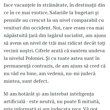
face vacanțele în străinătate, în destinații din
ce în ce mai exotice. Salariile la bugetari și
pensiile au crescut la un nivel comparabil cu
venituri din occident. Noi, care eram cea mai
năpăstuită țară din lagărul socialist, am ajuns
să avem un nivel de trăi mai ridicat decât toți
vecinii noștri. Cifrele arată că suntem undeva
la nivelul Poloniei. Și cu toate astea sunt în
permanență contrazis, de am ajuns să cred că
nu văd eu bine, am vedenii, nu-mi judecă
mintea, sunt defect.
M-am hotărât și-am întrebat inteligența
artificială - este neutră, nu poate fi mituită,
este informată și are judecata rece. Vă pot