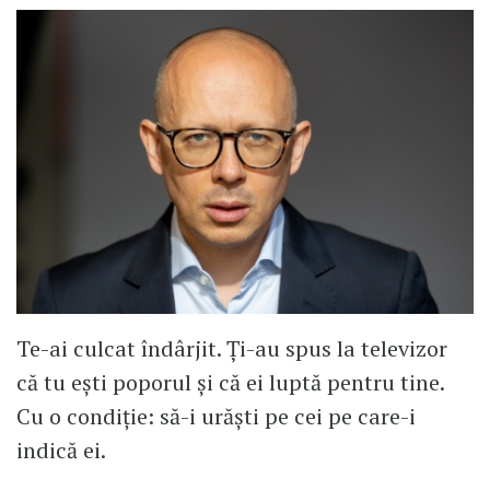
Te-ai culcat îndârjit. Ți-au spus la televizor
că tu ești poporul și că ei luptă pentru tine.
Cu o condiție: să-i urăști pe cei pe care-i
indică ei.