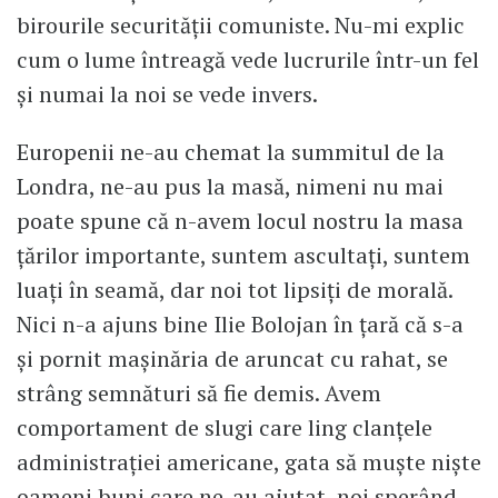
birourile securității comuniste. Nu-mi explic
cum o lume întreagă vede lucrurile într-un fel
și numai la noi se vede invers.
Europenii ne-au chemat la summitul de la
Londra, ne-au pus la masă, nimeni nu mai
poate spune că n-avem locul nostru la masa
țărilor importante, suntem ascultați, suntem
luați în seamă, dar noi tot lipsiți de morală.
Nici n-a ajuns bine Ilie Bolojan în țară că s-a
și pornit mașinăria de aruncat cu rahat, se
strâng semnături să fie demis. Avem
comportament de slugi care ling clanțele
administrației americane, gata să muște niște
oameni buni care ne-au ajutat, noi sperând