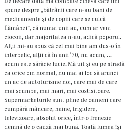
De fiecare dată mă combate cineva care îmi
spune despre „bătrânii care n-au bani de
medicamente și de copiii care se culcă
flămânzi”, că numai unii au, cum ar veni
ciocoii, dar majoritatea n-au, adică poporul.
Alții mi-au spus că cel mai bine am dus-o în
interbelic, alții că în anii ‘70, nu acum, …
acum este sărăcie lucie. Mă uit și eu pe stradă
ca orice om normal, nu mai ai loc să arunci
un ac de autoturisme noi, care mai de care
mai scumpe, mai mari, mai costisitoare.
Supermarketurile sunt pline de oameni care
cumpără mâncare, haine, frigidere,
televizoare, absolut orice, într-o frenezie
demnă de o cauză mai bună. Toată lumea își