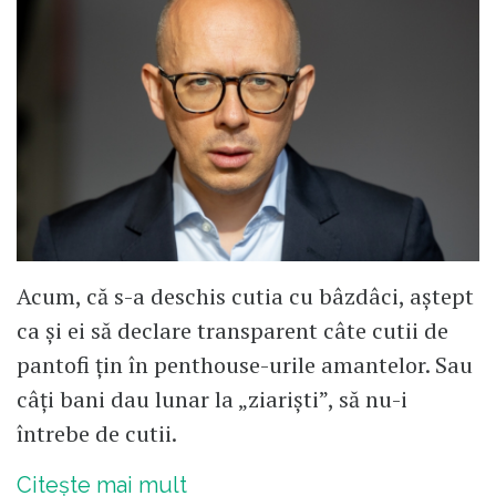
Acum, că s-a deschis cutia cu bâzdâci, aștept
ca și ei să declare transparent câte cutii de
pantofi țin în penthouse-urile amantelor. Sau
câți bani dau lunar la „ziariști”, să nu-i
întrebe de cutii.
Citește mai mult