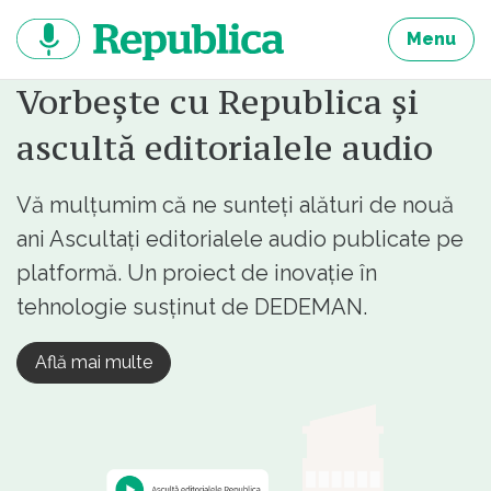
Sari
la
Menu
continut
Vorbește cu Republica și
ascultă editorialele audio
Vă mulțumim că ne sunteți alături de nouă
ani Ascultați editorialele audio publicate pe
platformă. Un proiect de inovație în
tehnologie susținut de DEDEMAN.
Află mai multe