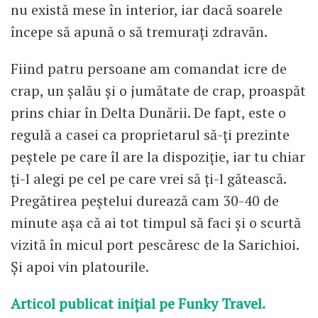
nu există mese în interior, iar dacă soarele
începe să apună o să tremurați zdravăn.
Fiind patru persoane am comandat icre de
crap, un șalău și o jumătate de crap, proaspăt
prins chiar în Delta Dunării. De fapt, este o
regulă a casei ca proprietarul să-ți prezinte
peștele pe care îl are la dispoziție, iar tu chiar
ți-l alegi pe cel pe care vrei să ți-l gătească.
Pregătirea peștelui durează cam 30-40 de
minute așa că ai tot timpul să faci și o scurtă
vizită în micul port pescăresc de la Sarichioi.
Și apoi vin platourile.
Articol publicat inițial pe Funky Travel.