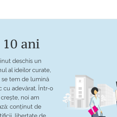
 10 ani
inut deschis un
ul al ideilor curate,
u se tem de lumină
c cu adevărat. Într-o
crește, noi am
ză: conținut de
ificii, libertate de