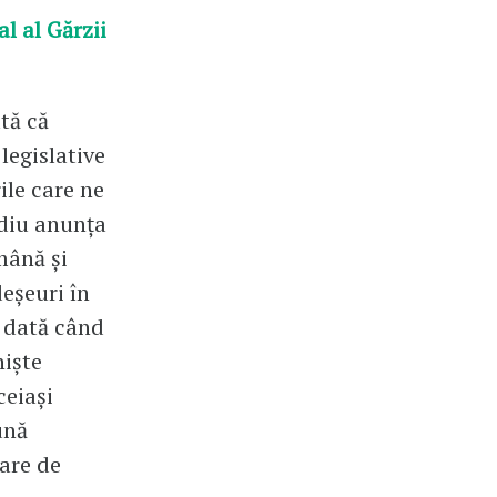
l al Gărzii
tă că
egislative
ile care ne
ediu anunța
mână și
deșeuri în
e dată când
niște
ceiași
ună
Oare de