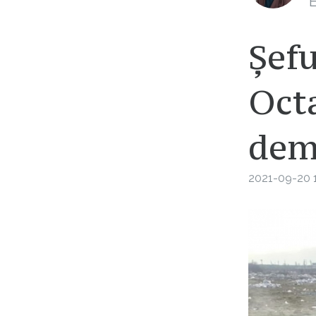
E
Șefu
Octa
dem
2021-09-20 