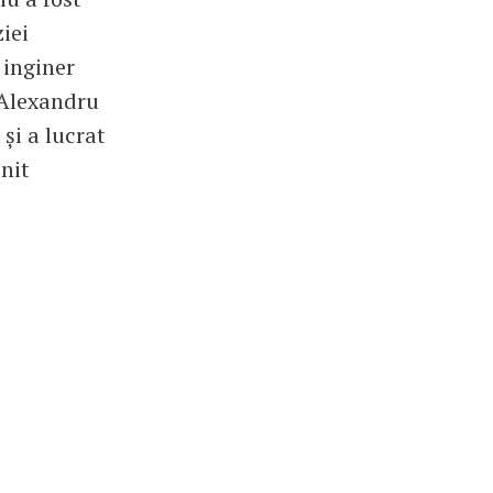
iei
 inginer
. Alexandru
și a lucrat
enit