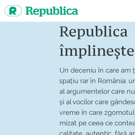
Sari
la
continut
Republica
împlinește
Un deceniu în care am ț
spațiu rar în România: un
al argumentelor care n
și al vocilor care gândes
vreme în care zgomotul 
mizat pe ceea ce contea
calitate, autentic, fără art