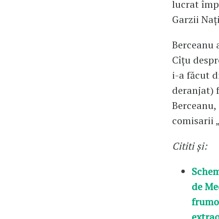
lucrat împ
Garzii Naț
Berceanu a
Cîțu despre
i-a făcut 
deranjat) 
Berceanu, 
comisarii „
Cititi și:
Schema
de Med
frumo
extra