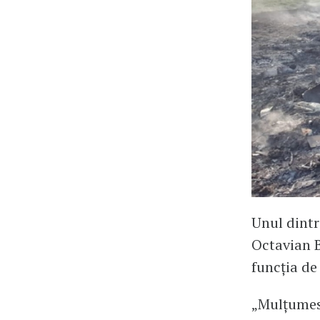
Unul dintr
Octavian B
funcția de
„Mulțumesc