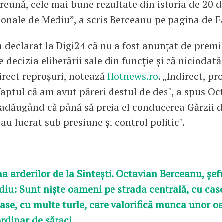
reună, cele mai bune rezultate din istoria de 20 d
ionale de Mediu”, a scris Berceanu pe pagina de 
 declarat la Digi24 că nu a fost anunțat de premi
 decizia eliberării sale din funcție și că niciodat
direct reproșuri, notează
Hotnews.ro
. „Indirect, pr
faptul că am avut păreri destul de des", a spus Oc
adăugând că până să preia el conducerea Gărzii 
au lucrat sub presiune și control politic".
 arderilor de la Sintești. Octavian Berceanu, șefu
iu: Sunt niște oameni pe strada centrală, cu cas
ase, cu multe turle, care valorifică munca unor 
ordinar de săraci