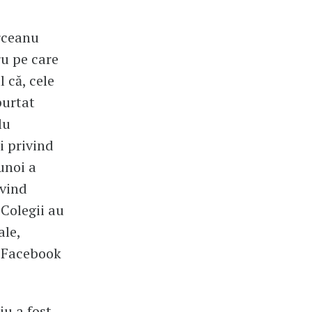
erceanu
ru pe care
 că, cele
purtat
lu
i privind
unoi a
ivind
 Colegii au
ale,
e Facebook
iu a fost