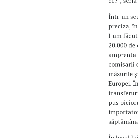
ce?”, scri
Într-un sc
preciza, î
l-am făcut
20.000 de 
amprenta u
comisarii 
măsurile ș
Europei. Î
transferuri
pus picioru
importator
săptămâna
În locul l