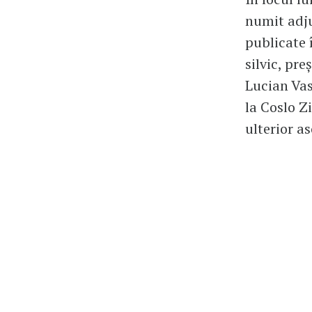
numit adju
publicate 
silvic, pr
Lucian Vas
la Coslo Z
ulterior as