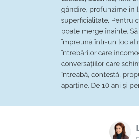
gândire, profunzime în 
superficialitate. Pentru
poate merge înainte. 
împreună într-un loc al re
întrebărilor care incomo
conversațiilor care schi
întreabă, contestă, pro
aparține. De 10 ani și pen