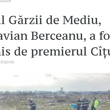
ditor
l Gărzii de Mediu,
vian Berceanu, a fo
is de premierul Cîț
16:50:00