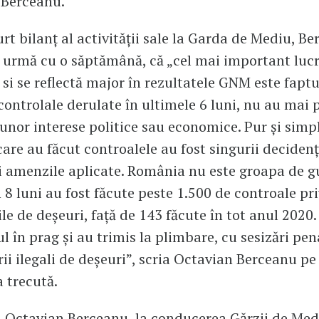
a Berceanu.
urt bilanț al activității sale la Garda de Mediu, B
n urmă cu o săptămână, că „cel mai important luc
 si se reflectă major în rezultatele GNM este faptul
controlale derulate în ultimele 6 luni, nu au mai 
nor interese politice sau economice. Pur și simp
care au făcut controalele au fost singurii decidenț
i amenzile aplicate. România nu este groapa de g
n 8 luni au fost făcute peste 1.500 de controale pr
le de deșeuri, față de 143 făcute în tot anul 2020.
l în prag și au trimis la plimbare, cu sesizări pen
ii ilegali de deșeuri”, scria Octavian Berceanu p
 trecută.
ui Octavian Berceanu, la conducerea Gărzii de Med