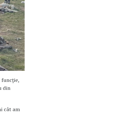
 funcție,
u din
ni cât am