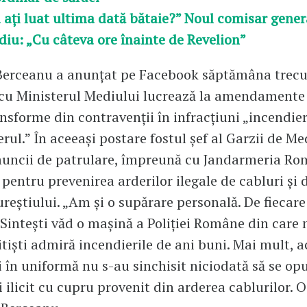
ați luat ultima dată bătaie?” Noul comisar genera
iu: „Cu câteva ore înainte de Revelion”
Berceanu a anunțat pe Facebook săptămâna trecu
u Ministerul Mediului lucrează la amendamente l
ansforme din contravenții în infracțiuni „incendier
erul.” În aceeași postare fostul șef al Garzii de M
muncii de patrulare, împreună cu Jandarmeria Ro
 pentru prevenirea arderilor ilegale de cabluri și 
reștiului. „Am și o supărare personală. De fiecar
Sintești văd o mașină a Poliției Române din care 
tiști admiră incendierile de ani buni. Mai mult, a
 în uniformă nu s-au sinchisit niciodată să se op
 ilicit cu cupru provenit din arderea cablurilor. 