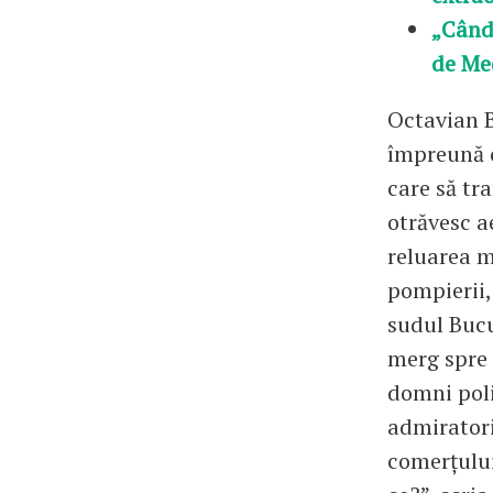
„Când 
de Med
Octavian 
împreună c
care să tr
otrăvesc a
reluarea 
pompierii,
sudul Bucu
merg spre 
domni poli
admiratori
comerțului