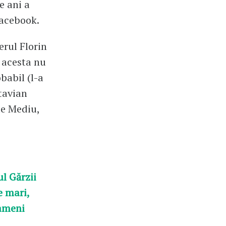
e ani a
Facebook.
erul Florin
ă acesta nu
obabil (l-a
tavian
de Mediu,
l Gărzii
e mari,
oameni