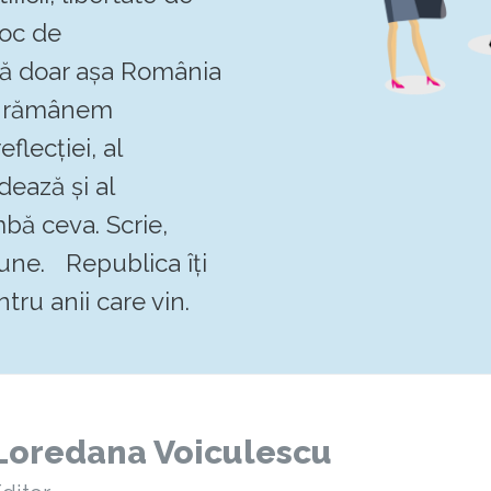
loc de
 că doar așa România
Să rămânem
flecției, al
dează și al
mbă ceva. Scrie,
pune. Republica îți
tru anii care vin.
Loredana Voiculescu