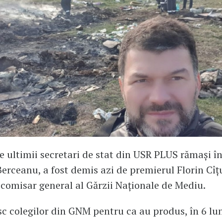
e ultimii secretari de stat din USR PLUS rămași în
erceanu, a fost demis azi de premierul Florin Cîț
 comisar general al Gărzii Naționale de Mediu.
 colegilor din GNM pentru ca au produs, în 6 lu