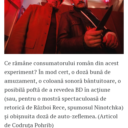
Ce rămâne consumatorului român din acest
experiment? În mod cert, o doză bună de
amuzament, o coloană sonoră bântuitoare, o
posibilă poftă de a revedea BD în acţiune
(sau, pentru o mostră spectaculoasă de
retorică de Război Rece, spumosul Ninotchka)
şi obişnuita doză de auto-zeflemea. (Articol
de Codruța Pohrib)