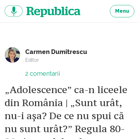
Sari
la
Menu
continut
Carmen Dumitrescu
Editor
2
comentarii
„Adolescence” ca-n liceele
din România | „Sunt urât,
nu-i așa? De ce nu spui că
nu sunt urât?” Regula 80-