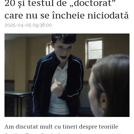
20 și testul de „doctorat”
care nu se încheie niciodată
2025-04-05 09:36:00
Am discutat mult cu tineri despre teoriile