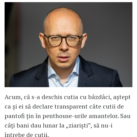
Acum, că s-a deschis cutia cu bâzdâci, aștept
ca și ei să declare transparent câte cutii de
pantofi țin în penthouse-urile amantelor. Sau
câți bani dau lunar la „ziariști”, să nu-i
întrebe de cutii.