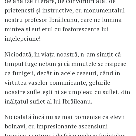
de analize literare, de convorbiri atât de
prietenești și instructive, cu monumentalul
nostru profesor Ibrăileanu, care ne lumina
mintea și sufletul cu fosforescenta lui
înțelepciune!
Niciodată, în viața noastră, n-am simțit că
timpul fuge nebun și că minutele se risipesc
ca funigeii, decât în acele ceasuri, când în
virtutea vaselor comunicante, golurile
noastre sufletești ni se umpleau cu suflet, din
înălțatul suflet al lui Ibrăileanu.
Niciodată încă nu se mai pomenise ca elevii
bolnavi, cu impresionante ascensiuni
termice, scuturați de frisoanele suferințelor,