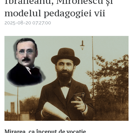
Ibrăileanu, Mironescu și
modelul pedagogiei vii
2025-08-20 07:27:00
Mirarea, ca început de vocație