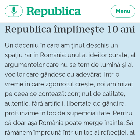
Sari
la
Menu
continut
Republica împlinește 10 ani
Un deceniu în care am ținut deschis un
spațiu rar în România: unul al ideilor curate, al
argumentelor care nu se tem de lumină și al
vocilor care gândesc cu adevărat. Într-o
vreme în care zgomotul crește, noi am mizat
pe ceea ce contează: conținut de calitate,
autentic, fără artificii, libertate de gândire,
profunzime în loc de superficialitate. Pentru
că doar așa România poate merge înainte. Să
rămânem împreună într-un loc al reflecției, al