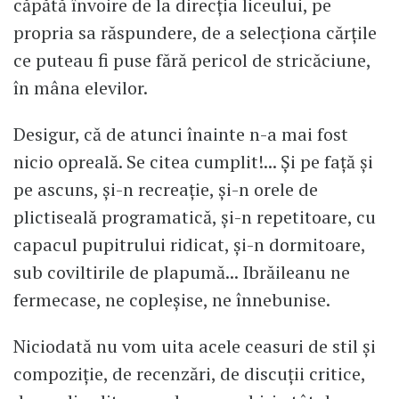
căpătă învoire de la direcția liceului, pe
propria sa răspundere, de a selecționa cărțile
ce puteau fi puse fără pericol de stricăciune,
în mâna elevilor.
Desigur, că de atunci înainte n-a mai fost
nicio opreală. Se citea cumplit!... Și pe față și
pe ascuns, și-n recreație, și-n orele de
plictiseală programatică, și-n repetitoare, cu
capacul pupitrului ridicat, și-n dormitoare,
sub coviltirile de plapumă... Ibrăileanu ne
fermecase, ne copleșise, ne înnebunise.
Niciodată nu vom uita acele ceasuri de stil și
compoziție, de recenzări, de discuții critice,