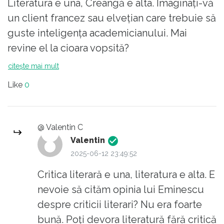
Literatura e una, Creangă e alta. Imaginați-vă
umor, de gustul și frumusețea unei povești,
un client francez sau elvețian care trebuie să
ci de aiureala "metatextului intertexuat care,
guste inteligența academicianului. Mai
prin decalarea narativului liricoido-substratic
revine el la cioara vopsită?
al o operei, trezește o senzație de viziune
citește mai mult
ontologică asupra situației frazeologic
rarefiată textual.." (Alooo, alooo, aț' v'zut un
Like
0
cal marooo?)
Și uite cum ajungem să aruncăm cartea ca
pe o potcoavă încinsă în foc!
@ Valentin C
Valentin
2025-06-12 23:49:52
Marele Creangă nu-și îndopa elevii cu
metatextele lui pește prăjit, că și-ar fi luat
Critica literară e una, literatura e alta. E
micuții lumea-n cap și ar fi renunțat la școală.
nevoie să cităm opinia lui Eminescu
Ceea ce făcea Creangă atunci, acum se
despre criticii literari? Nu era foarte
numește, modern, SCRIERE CREATIVĂ.
bună. Poți devora literatură fără critică