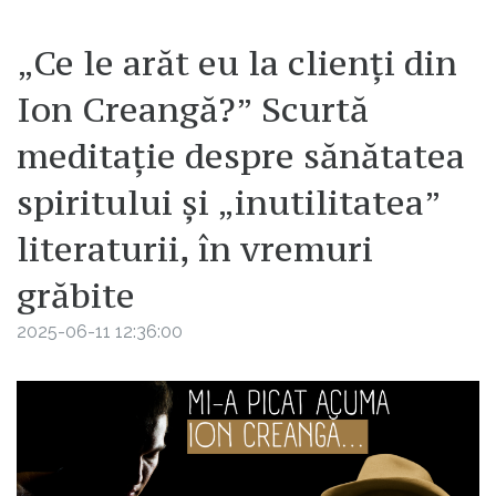
„Ce le arăt eu la clienți din
Ion Creangă?” Scurtă
meditație despre sănătatea
spiritului și „inutilitatea”
literaturii, în vremuri
grăbite
2025-06-11 12:36:00