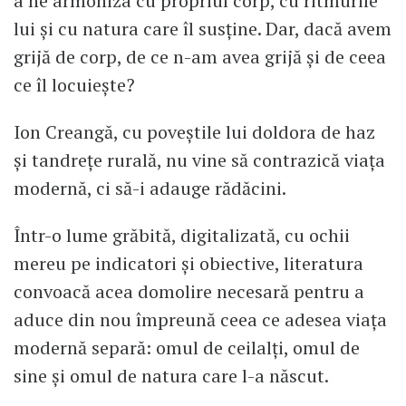
a ne armoniza cu propriul corp, cu ritmurile
lui și cu natura care îl susține. Dar, dacă avem
grijă de corp, de ce n-am avea grijă și de ceea
ce îl locuiește?
Ion Creangă, cu poveștile lui doldora de haz
și tandrețe rurală, nu vine să contrazică viața
modernă, ci să-i adauge rădăcini.
Într-o lume grăbită, digitalizată, cu ochii
mereu pe indicatori și obiective, literatura
convoacă acea domolire necesară pentru a
aduce din nou împreună ceea ce adesea viața
modernă separă: omul de ceilalți, omul de
sine și omul de natura care l-a născut.