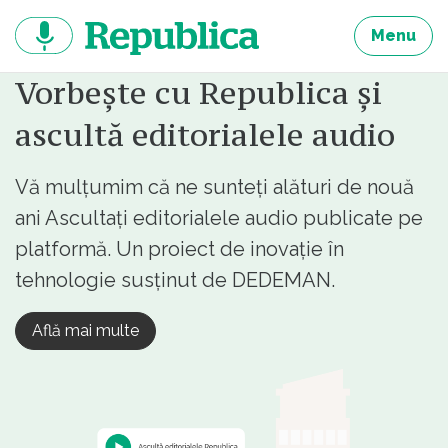
Sari
la
Menu
continut
Vorbește cu Republica și
ascultă editorialele audio
Vă mulțumim că ne sunteți alături de nouă
ani Ascultați editorialele audio publicate pe
platformă. Un proiect de inovație în
tehnologie susținut de DEDEMAN.
Află mai multe