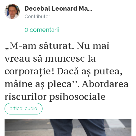
Decebal Leonard Marin
Contributor
0
comentarii
„M-am săturat. Nu mai
vreau să muncesc la
corporație! Dacă aș putea,
mâine aș pleca’’. Abordarea
riscurilor psihosociale
articol audio