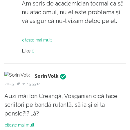
Am scris de academician tocmai ca să
.Eminescu , un prieten bun..
râdeți acum...
nu atac omul, nu el este problema și
In cele din urma ca sa inchei . eu ma
vă asigur că nu-l vizam deloc pe el.
inchin in fata dl-ui Creanga, dupa
dansul ramane ceva ...
Problema ar trebui să fie că el a ajuns
Sa speram ca si dupa dumneavoastra
citește mai mult
cumva mare academician și încă mai
..
Like
0
este azi. Știți de ce? Câți știm de ce?
Vă închinați și în fața rușilor?
Sorin Volk
2025-06-11 15:55:14
Auzi măi Ion Creangă, Vosganian cică face
scriitori pe bandă rulantă, să ia și ei la
pensie?!? ..ă?
citește mai mult