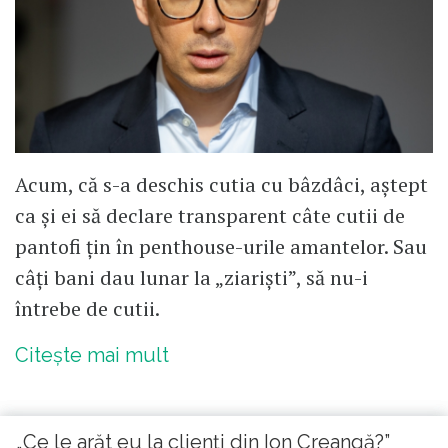
Acum, că s-a deschis cutia cu bâzdâci, aștept
ca și ei să declare transparent câte cutii de
pantofi țin în penthouse-urile amantelor. Sau
câți bani dau lunar la „ziariști”, să nu-i
întrebe de cutii.
Citește mai mult
„Ce le arăt eu la clienți din Ion Creangă?”