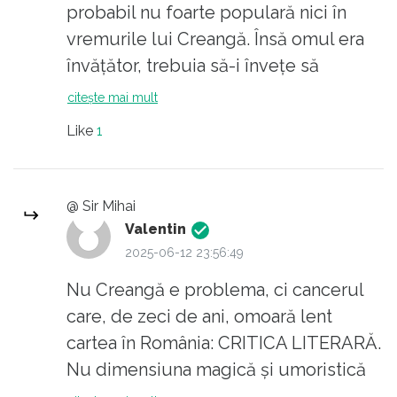
probabil nu foarte populară nici în
vremurile lui Creangă. Însă omul era
învățător, trebuia să-i învețe să
socotească, și avea o aversiune
citește mai mult
completă și normală față de
Like
1
manualele vremii. Faptul că a inventat-
o mi se pare extraodinar. Avea o inimă
mare, era hâtru, plin de povești și
@ Sir Mihai
copii îl iubeau maxim. Era învățătorul
Valentin
ideal.
2025-06-12 23:56:49
În loc să luăm spiritul lui bun și să-l
Nu Creangă e problema, ci cancerul
oferim elevilor prin exerciții care să le
care, de zeci de ani, omoară lent
dezvolte imaginația - cum încerca și
cartea în România: CRITICA LITERARĂ.
marele povestitor - noi îi aruncăm de
Nu dimensiuna magică și umoristică
mici în oceanul mort al criticii literare,
este dată elevilor, ci formulele plate