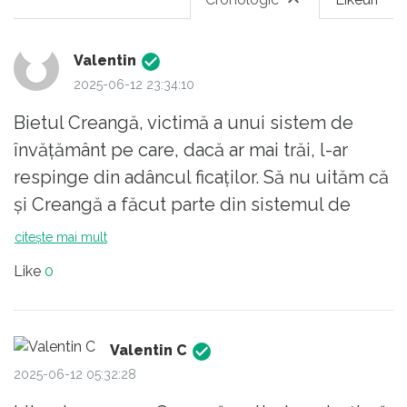
Valentin
2025-06-12 23:34:10
Bietul Creangă, victimă a unui sistem de
învățământ pe care, dacă ar mai trăi, l-ar
respinge din adâncul ficaților. Să nu uităm că
și Creangă a făcut parte din sistemul de
învățământ; a fost învățător. Și încă unul iubit
citește mai mult
de elevi.
Like
0
Din păcate, învățământul românesc se
decide să continue cancerul didactic care
omoară complet cartea: CRITICA LITERARĂ.
Valentin C
Nu vorbim aici de promovarea lecturii, de
2025-06-12 05:32:28
discuția liberă, de basme, imaginație și