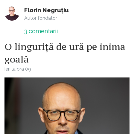
Florin Negruțiu
Autor fondator
3
comentarii
O linguriță de ură pe inima
goală
ieri la ora 09