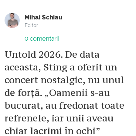
Mihai Schiau
Editor
0
comentarii
Untold 2026. De data
aceasta, Sting a oferit un
concert nostalgic, nu unul
de forță. „Oamenii s-au
bucurat, au fredonat toate
refrenele, iar unii aveau
chiar lacrimi în ochi”