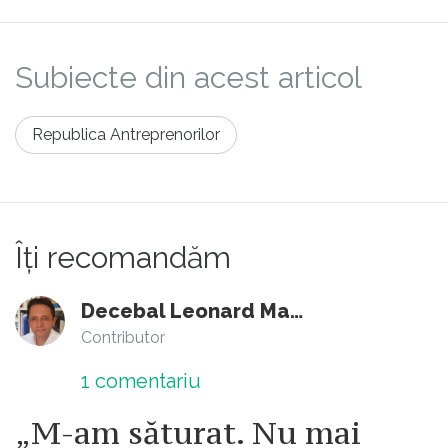
adaos... Marketing pentru români neinstruiti.
Pentru parveniți care in copilărie nu au
Subiecte din acest articol
mâncat un pui la cuptor...
Republica Antreprenorilor
Îți recomandăm
Decebal Leonard Marin
Contributor
1
comentariu
„M-am săturat. Nu mai