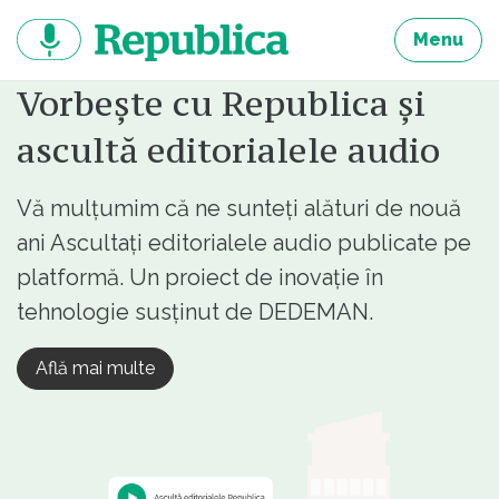
Sari
la
Menu
continut
Vorbește cu Republica și
ascultă editorialele audio
Vă mulțumim că ne sunteți alături de nouă
ani Ascultați editorialele audio publicate pe
platformă. Un proiect de inovație în
tehnologie susținut de DEDEMAN.
Află mai multe