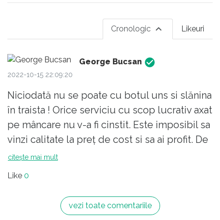
Cronologic
Likeuri
George Bucsan
2022-10-15 22:09:20
Niciodată nu se poate cu botul uns si slănina
în traista ! Orice serviciu cu scop lucrativ axat
pe mâncare nu v-a fi cinstit. Este imposibil sa
vinzi calitate la preț de cost si sa ai profit. De
undeva trebuie sa iasă "banu" Si nu rămâne
citește mai mult
decât sa fraieresti clientul. 12 ani am fost
Like
0
furnizor de pâine caldă. Nu ma prostește
nimeni pe lumea asta, cu atât mai puțin in
vezi toate comentariile
România. Doar igiena îți consumă 20% din