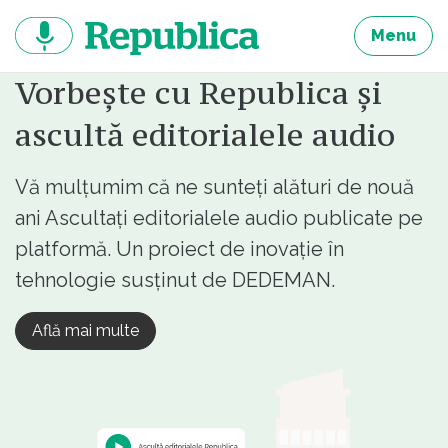
Sari
la
Menu
continut
Vorbește cu Republica și
ascultă editorialele audio
Vă mulțumim că ne sunteți alături de nouă
ani Ascultați editorialele audio publicate pe
platformă. Un proiect de inovație în
tehnologie susținut de DEDEMAN.
Află mai multe