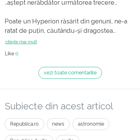
..aștept nerăbdător următorea trecere..
Poate un Hyperion răsărit din genuni, ne-a
ratat de puțin, căutându-și dragostea..
citește mai mult
"Dar nu mai cade ca-n trecut
Like
0
În mări din tot înaltul
- Ce-ti pasă ție, chip de lut,
vezi toate comentariile
Dac-oi fi eu sau altul ?
Trăind în cercul vostru strâmt,
Subiecte din acest articol
norocul vă petrece.."
Republica.ro
news
astronomie