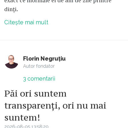
exact ce mormăie ei de ani de zile printre
dinți.
Citește mai mult
Florin Negruțiu
Autor fondator
3
comentarii
Păi ori suntem
transparenți, ori nu mai
suntem!
2026-08-05 13:58:20