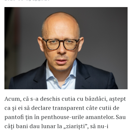
Acum, că s-a deschis cutia cu bâzdâci, aștept
ca și ei să declare transparent câte cutii de
pantofi țin în penthouse-urile amantelor. Sau
câți bani dau lunar la „ziariști”, să nu-i