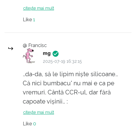
citește mai mult
Parc-ar merge și niște "Sarmale Reci",
https://www.youtube.com/watch?
Like
1
răsucite de Violeta cu mânușițele alea ale ei,
v=zCZPYy8SQhE&list=RDEMaNVwAhu4
cu care duce și găleata.. :
https://www.youtube.com/watch?
@ Francisc
v=KlE81sWDDTI&list=RDGX1GsLG6Qbk&index=
mg
2025-07-19 16:32:15
La bună reauzire..
..da-da, să le lipim niște silicoane..
Că nici bumbacu' nu mai e ca pe
vremuri. Cântă CCR-ul, dar fără
capoate vișinii.. :
https://www.youtube.com/watch?
citește mai mult
v=AlSjx6F5Pl8&list=RDAlSjx6F5Pl8&start
Like
0