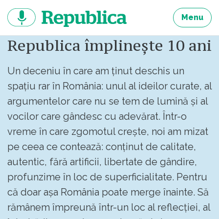
Sari
la
Menu
continut
Republica împlinește 10 ani
Un deceniu în care am ținut deschis un
spațiu rar în România: unul al ideilor curate, al
argumentelor care nu se tem de lumină și al
vocilor care gândesc cu adevărat. Într-o
vreme în care zgomotul crește, noi am mizat
pe ceea ce contează: conținut de calitate,
autentic, fără artificii, libertate de gândire,
profunzime în loc de superficialitate. Pentru
că doar așa România poate merge înainte. Să
rămânem împreună într-un loc al reflecției, al