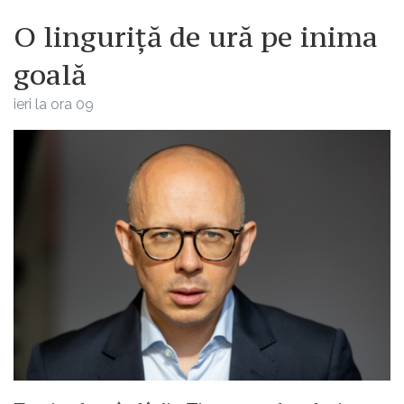
O linguriță de ură pe inima
goală
ieri la ora 09