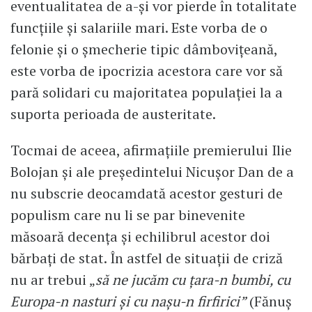
eventualitatea de a-și vor pierde în totalitate
funcțiile și salariile mari. Este vorba de o
felonie și o șmecherie tipic dâmbovițeană,
este vorba de ipocrizia acestora care vor să
pară solidari cu majoritatea populației la a
suporta perioada de austeritate.
Tocmai de aceea, afirmațiile premierului Ilie
Bolojan și ale președintelui Nicușor Dan de a
nu subscrie deocamdată acestor gesturi de
populism care nu li se par binevenite
măsoară decența și echilibrul acestor doi
bărbați de stat. În astfel de situații de criză
nu ar trebui „
să ne jucăm cu țara-n bumbi, cu
Europa-n nasturi și cu nașu-n firfirici”
(Fănuș