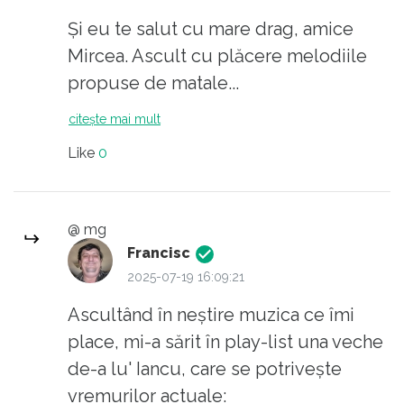
Asta pe vremea timpurilor alea vechi, dacă
Și eu te salut cu mare drag, amice
ne mai crede cineva.. :
Mircea. Ascult cu plăcere melodiile
https://www.youtube.com/watch?
propuse de matale...
v=k7HcPW0OZX4&list=RDk7HcPW0OZX4&start
citește mai mult
La nuntă eram ceva mai relaxați, că nu era
Like
0
vârf de sarcină.. :
https://www.youtube.com/watch?
@ mg
v=OLxQXwtk7tc&list=RDOLxQXwtk7tc&start_ra
Francisc
2025-07-19 16:09:21
Așa că lăsați-mă să curg precum o halbă pe
gâtul amicului Francisc, pe care-l salut cu
Ascultând în neștire muzica ce îmi
drag :
place, mi-a sărit în play-list una veche
https://www.youtube.com/watch?
de-a lu' Iancu, care se potrivește
v=vxDFtFGUYag&list=RDGX1GsLG6Qbk&index
vremurilor actuale: