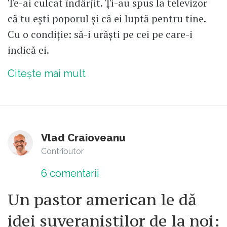
Te-ai culcat îndârjit. Ți-au spus la televizor
că tu ești poporul și că ei luptă pentru tine.
Cu o condiție: să-i urăști pe cei pe care-i
indică ei.
Citește mai mult
Vlad Craioveanu
Contributor
6
comentarii
Un pastor american le dă
idei suveraniștilor de la noi: